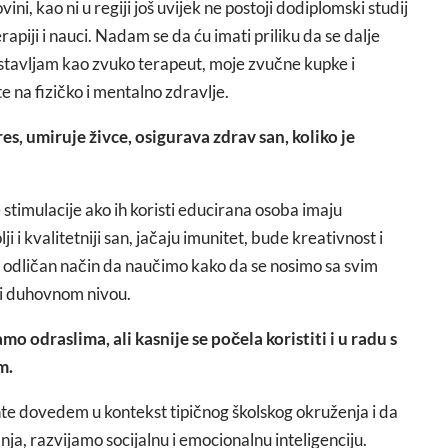
i, kao ni u regiji još uvijek ne postoji dodiplomski studij
rapiji i nauci. Nadam se da ću imati priliku da se dalje
restavljam kao zvuko terapeut, moje zvučne kupke i
 na fizičko i mentalno zdravlje.
s, umiruje živce, osigurava zdrav san, koliko je
 stimulacije ako ih koristi educirana osoba imaju
 i kvalitetniji san, jačaju imunitet, bude kreativnost i
u odličan način da naučimo kako da se nosimo sa svim
 i duhovnom nivou.
 odraslima, ali kasnije se počela koristiti i u radu s
m.
ente dovedem u kontekst tipičnog školskog okruženja i da
a, razvijamo socijalnu i emocionalnu inteligenciju.