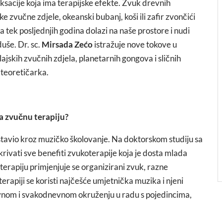
sacije koja ima terapijske efekte. Zvuk drevnih
e zvučne zdjele, okeanski bubanj, koši ili zafir zvončići
a tek posljednjih godina dolazi na naše prostore i nudi
duše. Dr. sc.
Mirsada Zećo
istražuje nove tokove u
ajskih zvučnih zdjela, planetarnih gongova i sličnih
 teoretičarka.
la zvučnu terapiju?
astavio kroz muzičko školovanje. Na doktorskom studiju sa
ivati sve benefiti zvukoterapije koja je dosta mlada
terapiju primjenjuje se organizirani zvuk, razne
erapiji se koristi najčešće umjetnička muzika i njeni
vnom i svakodnevnom okruženju u radu s pojedincima,