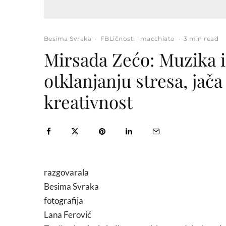
Besima Svraka
·
FBLičnosti
macchiato
·
3 min read
Mirsada Zećo: Muzika 
otklanjanju stresa, jača
kreativnost
razgovarala
Besima Svraka
fotografija
Lana Ferović