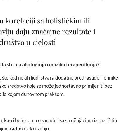
 korelaciji sa holističkim ili
vlju daju značajne rezultate i
društvo u cjelosti
 da ste muzikologinja i muziko terapeutkinja?
 što kod nekih ljudi stvara dodatne predrasude. Tehnike
tsko sredstvo koje se može jednostavno primijeniti bez
a bilo kojom duhovnom praksom.
 kao i bolnicama u saradnji sa stručnjacima iz različitih
vnijem radnom okruženju.