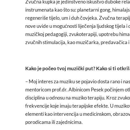
Zvučna kupka je jedinstveno iskustvo duboke relak
instrumenata kao što su: planetarni gong, himalajsk
regeneriše tijelo, um i duh čovjeka. Zvučna terapij
nove uvide u mogućnosti liječenja ljudskog tijela i 
muzičkoj pedagogiji, zvukoterapiji, upotrebu himal
zvučnih stimulacija, kao muzičarka, predavačica i
Kako je počeo tvoj muzički put? Kako si ti otkri
– Moj interes za muziku se pojavio dosta rano i n
mentoricom prof.dr. Albinicom Pesek počinjem otkr
disciplina u odnosu na muziko terapiju. Kroz zvuko
frekvencije koje imaju terapijske efekte. U muzikot
elementi kao intervencija u medicinskom, obrazo
porodicama ili zajednicima.