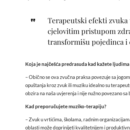
Terapeutski efekti zvuka u
cjelovitim pristupom zdra
transformišu pojedinca i 
Koja je najčešća predrasuda kad kažete ljudima
– Obično se ova zvučna praksa povezuje sa jogom,
opuštanja kroz zvuk ili muziku idealno su terapeu
obzira na naša uvjerenja i nije nužno povezano s
Kad preporučujete muziko-terapiju?
– Zvuk u vrtićima, školama, radnim organizacijama,
oblasti može doprinijeti kvalitetnijem i produkti