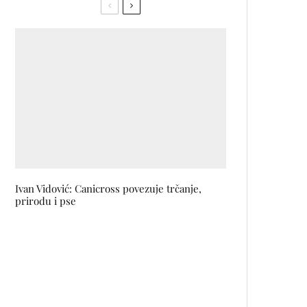
Ivan Vidović: Canicross povezuje trčanje,
prirodu i pse
FBL Secret Santa: Pridružite
nam se i ove godine u igri
darivanja!