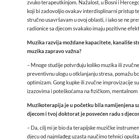
zvuko terapeutkinjom. Nažalost, u Bosni i Hercegovin
koji bi zadovoljio ovakav interdisplinarni pristup te
stručno usavršavam u ovoj oblasti, i iako se ne p
radionice sa djecom svakako imaju pozitivne efekte
Muzika razvija moždane kapacitete, kanališe stre
muzika zapravo važna?
– Mnoge studije potvrđuju koliko muzika ili zvučne
preventivnu ulogu u otklanjanju stresa, pomažu bolji
optimizam. Gong kupke ili zvučne improvizacije s
izazovima i poteškoćama na fizičkom, mentalnom
Muzikoterapija je u početku bila namijenjena samo
djecom i tvoj doktorat je posvećen radu s djeco
– Da, cilj mi je bio da terapijske muzičke instrum
djecu od najmlađeg uzasta naučimo tehnici opuštanj