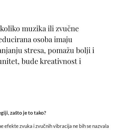
koliko muzika ili zvučne
i educirana osoba imaju
njanju stresa, pomažu bolji i
munitet, bude kreativnost i
giji, zašto je to tako?
ne efekte zvuka i zvučnih vibracija ne bih se nazvala