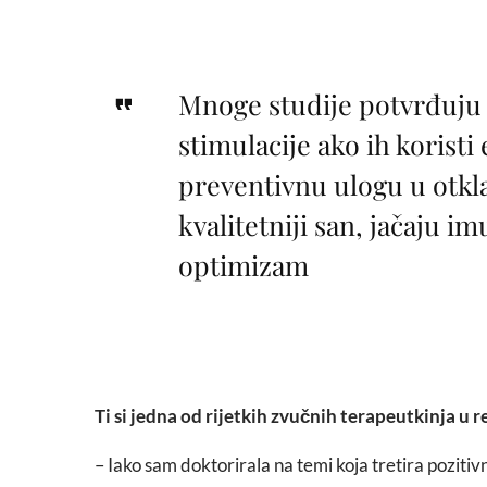
Mnoge studije potvrđuju 
stimulacije ako ih korist
preventivnu ulogu u otkla
kvalitetniji san, jačaju i
optimizam
Ti si jedna od rijetkih zvučnih terapeutkinja u re
– Iako sam doktorirala na temi koja tretira pozitiv