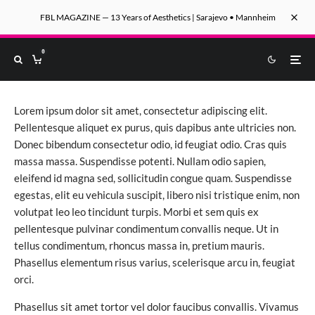
FBL MAGAZINE — 13 Years of Aesthetics | Sarajevo • Mannheim
0
Lorem ipsum dolor sit amet, consectetur adipiscing elit.
Pellentesque aliquet ex purus, quis dapibus ante ultricies non.
Donec bibendum consectetur odio, id feugiat odio. Cras quis
massa massa. Suspendisse potenti. Nullam odio sapien,
eleifend id magna sed, sollicitudin congue quam. Suspendisse
egestas, elit eu vehicula suscipit, libero nisi tristique enim, non
volutpat leo leo tincidunt turpis. Morbi et sem quis ex
pellentesque pulvinar condimentum convallis neque. Ut in
tellus condimentum, rhoncus massa in, pretium mauris.
Phasellus elementum risus varius, scelerisque arcu in, feugiat
orci.
Phasellus sit amet tortor vel dolor faucibus convallis. Vivamus