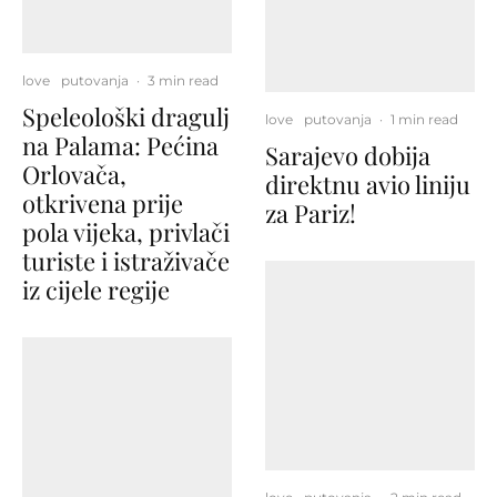
love
putovanja
·
3 min read
Speleološki dragulj
love
putovanja
·
1 min read
na Palama: Pećina
Sarajevo dobija
Orlovača,
direktnu avio liniju
otkrivena prije
za Pariz!
pola vijeka, privlači
turiste i istraživače
iz cijele regije