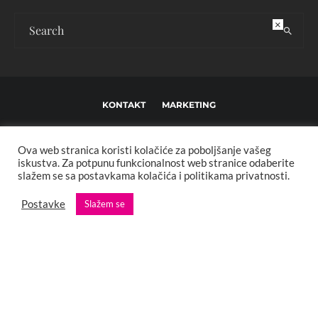
×
KONTAKT
MARKETING
USLOVI KORIŠTENJA I UREĐIVAČKE SMJERNICE
Ova web stranica koristi kolačiće za poboljšanje vašeg
IMPRESSUM
O NAMA
iskustva. Za potpunu funkcionalnost web stranice odaberite
slažem se sa postavkama kolačića i politikama privatnosti.
Copyright © 2013 - 2025 FBL creative. Sva prava zadržana. Developed by:
Postavke
Slažem se
XStreamThemes