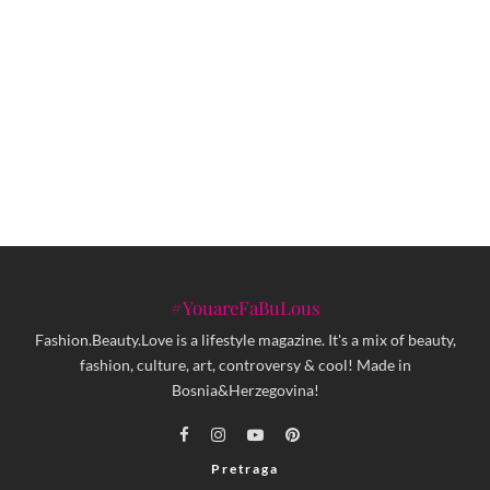
Počasno Srce Sarajeva
Premijerno izvođenje predstave ON(A)
u Kamernom teatru 55
#YouareFaBuLous
Fashion.Beauty.Love is a lifestyle magazine. It's a mix of beauty,
fashion, culture, art, controversy & cool! Made in
Bosnia&Herzegovina!
Pretraga