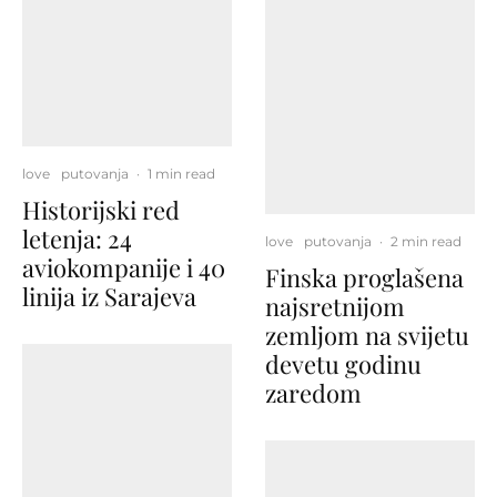
love
putovanja
·
1 min read
Historijski red
letenja: 24
love
putovanja
·
2 min read
aviokompanije i 40
Finska proglašena
linija iz Sarajeva
najsretnijom
zemljom na svijetu
devetu godinu
zaredom