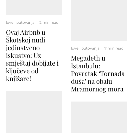
love
putovanja
·
2 min read
Ovaj Airbnb u
Škotskoj nudi
jedinstveno
love
putovanja
·
7 min read
iskustvo: Uz
Megadeth u
smještaj dobijate i
Istanbulu:
ključeve od
Povratak ‘Tornada
knjižare!
duša’ na obalu
Mramornog mora