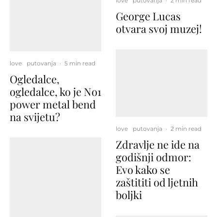
love
putovanja
·
2 min read
George Lucas
otvara svoj muzej!
love
putovanja
·
5 min read
Ogledalce,
ogledalce, ko je No1
power metal bend
na svijetu?
love
putovanja
·
2 min read
Zdravlje ne ide na
godišnji odmor:
Evo kako se
zaštititi od ljetnih
boljki