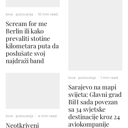
love
putovanja
·
10 min read
Scream for me
Berlin ili kako
prevaliti stotine
kilometara puta da
poslušate svoj
najdraži band
love
putovanja
·
1 min read
Sarajevo na mapi
svijeta: Glavni grad
BiH sada povezan
sa 34 svjetske
destinacije kroz 24
love
putovanja
·
4 min read
aviokompanije
Neotkriveni