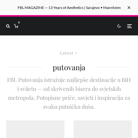
FBL MAGAZINE — 13 Years of Aesthetics | Sarajevo • Mannheim
0
Latest
putovanja
FBL Putovanja istražuje najljepše destinacije u BiH
i svijetu — od skrivenih bisera do svjetskih
metropola. Putopisne priče, savjeti i inspiracija za
svaku putničku dušu.