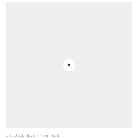
art attack
love
·
1 min read