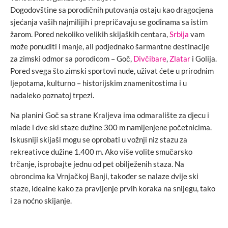
Dogodovštine sa porodičnih putovanja ostaju kao dragocjena
sjećanja vaših najmilijih i prepričavaju se godinama sa istim
žarom. Pored nekoliko velikih skijaških centara,
Srbija
vam
može ponuditi i manje, ali podjednako šarmantne destinacije
za zimski odmor sa porodicom – Goč,
Divčibare
,
Zlatar
i Golija.
Pored svega što zimski sportovi nude, uživat ćete u prirodnim
ljepotama, kulturno – historijskim znamenitostima i u
nadaleko poznatoj trpezi.
Na planini Goč sa strane Kraljeva ima odmaralište za djecu i
mlade i dve ski staze dužine 300 m namijenjene početnicima.
Iskusniji skijaši mogu se oprobati u vožnji niz stazu za
rekreativce dužine 1.400 m. Ako više volite smučarsko
trčanje, isprobajte jednu od pet obilježenih staza. Na
obroncima ka Vrnjačkoj Banji, također se nalaze dvije ski
staze, idealne kako za pravljenje prvih koraka na snijegu, tako
i za noćno skijanje.