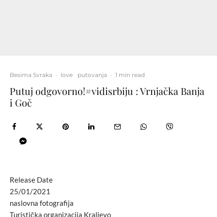
Besima Svraka
·
love
putovanja
·
1 min read
Putuj odgovorno!#vidisrbiju : Vrnjačka Banja
i Goč
Release Date
25/01/2021
naslovna fotografija
Turistička organizacija Kraljevo