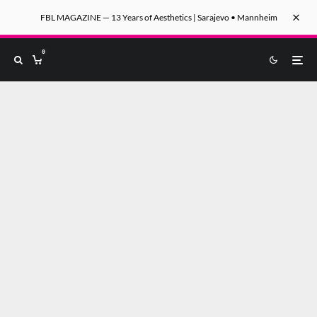
FBL MAGAZINE — 13 Years of Aesthetics | Sarajevo • Mannheim
0