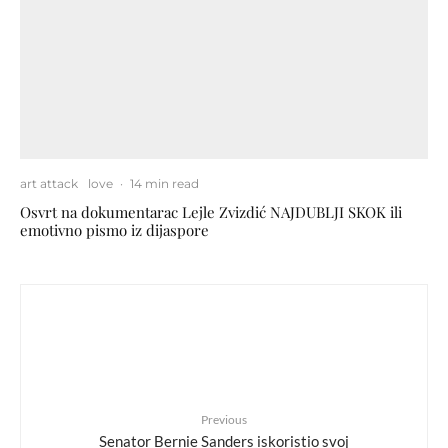
art attack
love
·
14 min read
Osvrt na dokumentarac Lejle Zvizdić NAJDUBLJI SKOK ili
emotivno pismo iz dijaspore
Previous
Senator Bernie Sanders iskoristio svoj