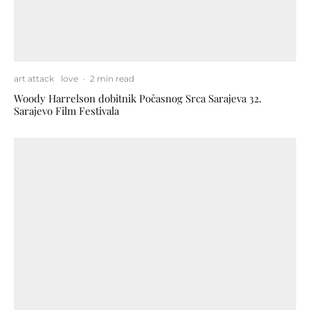
art attack
love
·
2 min read
Woody Harrelson dobitnik Počasnog Srca Sarajeva 32.
Sarajevo Film Festivala