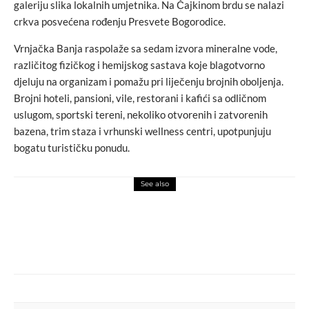
galeriju slika lokalnih umjetnika. Na Čajkinom brdu se nalazi
crkva posvećena rođenju Presvete Bogorodice.
Vrnjačka Banja raspolaže sa sedam izvora mineralne vode,
različitog fizičkog i hemijskog sastava koje blagotvorno
djeluju na organizam i pomažu pri liječenju brojnih oboljenja.
Brojni hoteli, pansioni, vile, restorani i kafići sa odličnom
uslugom, sportski tereni, nekoliko otvorenih i zatvorenih
bazena, trim staza i vrhunski wellness centri, upotpunjuju
bogatu turističku ponudu.
See also
auto-moto svijet
love
1.500 vozila, 4 robota, 16 gradova i FIFA
Svjetsko prvenstvo – Hyundai je spreman!