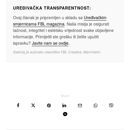
UREĐIVAČKA TRANSPARENTNOST:
Ovaj članak je pripremljen u skladu sa
Uređivačkim
smjernicama FBL magazina
. Naša misija je osigurati
tačnost, integritet i estetsku vrijednost svake objavljene
informacije. Primijetili ste grešku ili želite uputiti
ispravku?
Javite nam se ovdje
.
Sadržaj je autorsko vlasništvo FBL Creative, Mannheim.
Share