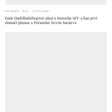
art attack
love
·
2 min read
Emir Hadžihafizbegović ulazi u historiju SFF-a kao prvi
domaći glumac s Počasnim Srcem Sarajeva