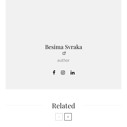
Besima Svraka
author
Related