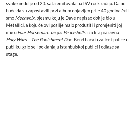
svake nedelje od 23. sata emitovala na ISV rock radiju. Da ne
bude da su zapostavili prvi album objavljen prije 40 godina čuli
smo
Mechanix
, pjesmu koju je Dave napisao dok je bio u
Metallici, a koju će ovi poslije malo produžiti i promjeniti joj
ime u
Four Horseman
. Ide još
Peace Sells
i za kraj naravno
Holy Wars… The Punishment Due
. Bend baca trzalice i palice u
publiku, grle se i poklanjaju istanbulskoj publici i odlaze sa
stage.