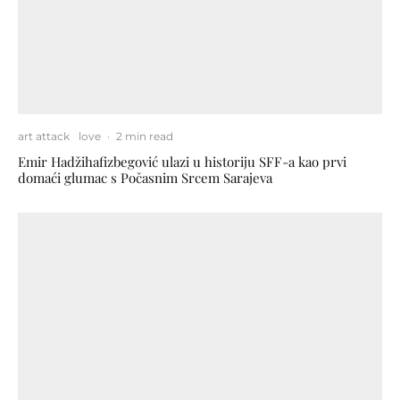
art attack
love
·
2 min read
Emir Hadžihafizbegović ulazi u historiju SFF-a kao prvi
domaći glumac s Počasnim Srcem Sarajeva