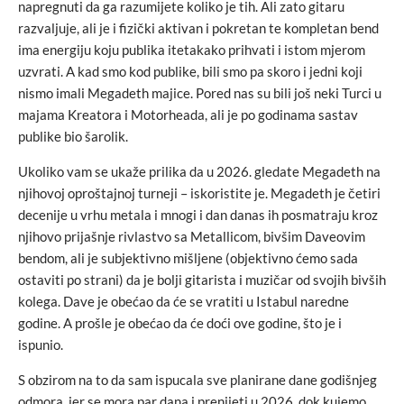
napregnuti da ga razumijete koliko je tih. Ali zato gitaru
razvaljuje, ali je i fizički aktivan i pokretan te kompletan bend
ima energiju koju publika itetakako prihvati i istom mjerom
uzvrati. A kad smo kod publike, bili smo pa skoro i jedni koji
nismo imali Megadeth majice. Pored nas su bili još neki Turci u
majama Kreatora i Motorheada, ali je po godinama sastav
publike bio šarolik.
Ukoliko vam se ukaže prilika da u 2026. gledate Megadeth na
njihovoj oproštajnoj turneji – iskoristite je. Megadeth je četiri
decenije u vrhu metala i mnogi i dan danas ih posmatraju kroz
njihovo prijašnje rivlastvo sa Metallicom, bivšim Daveovim
bendom, ali je subjektivno mišljene (objektivno ćemo sada
ostaviti po strani) da je bolji gitarista i muzičar od svojih bivših
kolega. Dave je obećao da će se vratiti u Istabul naredne
godine. A prošle je obećao da će doći ove godine, što je i
ispunio.
S obzirom na to da sam ispucala sve planirane dane godišnjeg
odmora, jer se mora par dana i prenijeti u 2026, dok kujemo