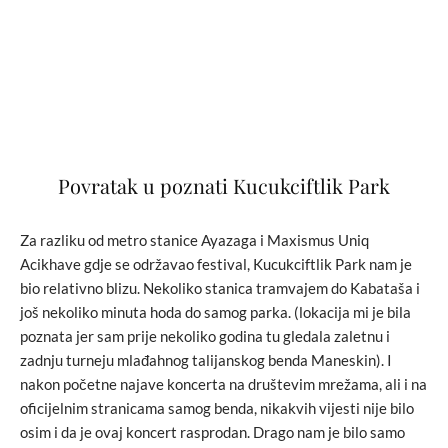
Povratak u poznati Kucukciftlik Park
Za razliku od metro stanice Ayazaga i Maxismus Uniq
Acikhave gdje se održavao festival, Kucukciftlik Park nam je
bio relativno blizu. Nekoliko stanica tramvajem do Kabataša i
još nekoliko minuta hoda do samog parka. (lokacija mi je bila
poznata jer sam prije nekoliko godina tu gledala zaletnu i
zadnju turneju mlađahnog talijanskog benda Maneskin). I
nakon početne najave koncerta na društevim mrežama, ali i na
oficijelnim stranicama samog benda, nikakvih vijesti nije bilo
osim i da je ovaj koncert rasprodan. Drago nam je bilo samo