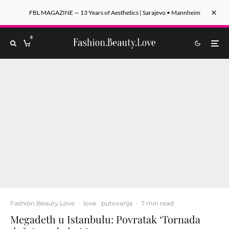
FBL MAGAZINE — 13 Years of Aesthetics | Sarajevo • Mannheim
0
Fashion.Beauty.Love
·
love
putovanja
·
7 min read
Megadeth u Istanbulu: Povratak ‘Tornada