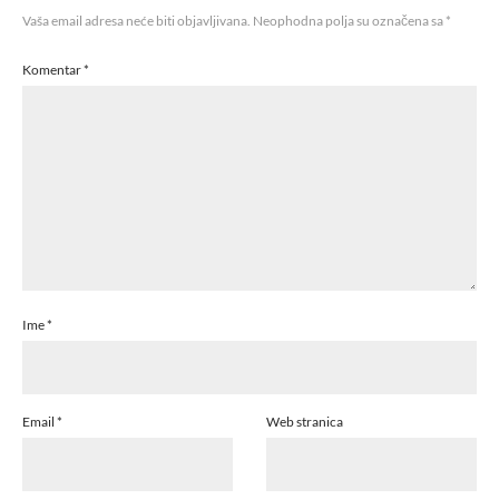
Vaša email adresa neće biti objavljivana.
Neophodna polja su označena sa
*
Komentar
*
Ime
*
Email
*
Web stranica