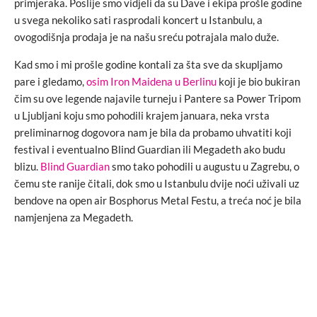
primjeraka. Poslije smo vidjeli da su Dave i ekipa prošle godine
u svega nekoliko sati rasprodali koncert u Istanbulu, a
ovogodišnja prodaja je na našu sreću potrajala malo duže.
Kad smo i mi prošle godine kontali za šta sve da skupljamo
pare i gledamo,
osim Iron Maidena u Berlinu
koji je bio bukiran
čim su ove legende najavile turneju i Pantere sa Power Tripom
u Ljubljani koju smo pohodili krajem januara, neka vrsta
preliminarnog dogovora nam je bila da probamo uhvatiti koji
festival i eventualno Blind Guardian ili Megadeth ako budu
blizu.
Blind Guardian
smo tako pohodili u augustu u Zagrebu, o
čemu ste ranije čitali, dok smo u Istanbulu dvije noći uživali uz
bendove na open air Bosphorus Metal Festu, a treća noć je bila
namjenjena za Megadeth.