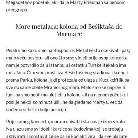
Megadethov početak, ali i da je Marty Friedman sa bendom
predgrupa.
More metalaca: kolona od Bešiktaša do
Marmare
Pisali smo kako smo na Bosphorus Metal Festu očekivali ipak,
malo veću posjetu, ali ono što smo vidjeli prije ovog koncerta
nam je potvrdilo da u Istanbulu i ostatku Turske itekako ima
metalaca. Čim smo prošli iza Bešiktaševog stadiona i krenuli
prema Parku, kolona ljudi protezala od ulaza u Kucukciftlik pa
sve do same obale Mramornog mora. Malo smo se napravili
ludi, pa smo neofirno uletjeli u kolonu, ali na njenom početku i
poslije nekoliko minuta ušli, ne da gledamo Martya, već da
nađemo sebi što bolju poziciju.
Prije samog koncerta, moram opisati i šta nas je iznerviralo.
Na ulazu smo svi dobili kartice sa kodovima koji se trebaju
aktivirati. Ispostavit će se da se kod aktivira i da sve plaćate