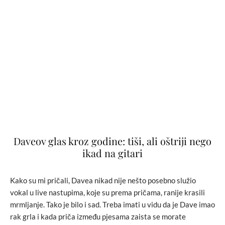
Daveov glas kroz godine: tiši, ali oštriji nego
ikad na gitari
Kako su mi pričali, Davea nikad nije nešto posebno služio
vokal u live nastupima, koje su prema pričama, ranije krasili
mrmljanje. Tako je bilo i sad. Treba imati u vidu da je Dave imao
rak grla i kada priča između pjesama zaista se morate