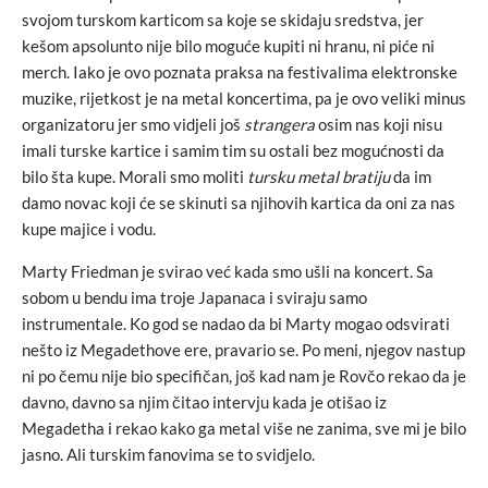
svojom turskom karticom sa koje se skidaju sredstva, jer
kešom apsolunto nije bilo moguće kupiti ni hranu, ni piće ni
merch. Iako je ovo poznata praksa na festivalima elektronske
muzike, rijetkost je na metal koncertima, pa je ovo veliki minus
organizatoru jer smo vidjeli još
strangera
osim nas koji nisu
imali turske kartice i samim tim su ostali bez mogućnosti da
bilo šta kupe. Morali smo moliti
tursku metal bratiju
da im
damo novac koji će se skinuti sa njihovih kartica da oni za nas
kupe majice i vodu.
Marty Friedman je svirao već kada smo ušli na koncert. Sa
sobom u bendu ima troje Japanaca i sviraju samo
instrumentale. Ko god se nadao da bi Marty mogao odsvirati
nešto iz Megadethove ere, pravario se. Po meni, njegov nastup
ni po čemu nije bio specifičan, još kad nam je Rovčo rekao da je
davno, davno sa njim čitao intervju kada je otišao iz
Megadetha i rekao kako ga metal više ne zanima, sve mi je bilo
jasno. Ali turskim fanovima se to svidjelo.