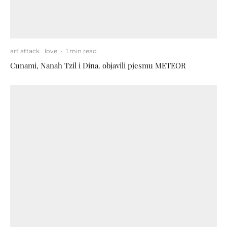
art attack
love
·
1 min read
Cunami, Nanah Tzil i Dina. objavili pjesmu METEOR