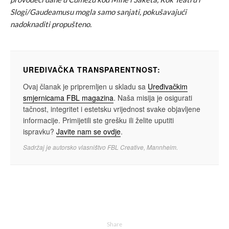
Slogi/Gaudeamusu mogla samo sanjati, pokušavajući
nadoknaditi propušteno.
UREĐIVAČKA TRANSPARENTNOST:
Ovaj članak je pripremljen u skladu sa
Uređivačkim
smjernicama FBL magazina
. Naša misija je osigurati
tačnost, integritet i estetsku vrijednost svake objavljene
informacije. Primijetili ste grešku ili želite uputiti
ispravku?
Javite nam se ovdje
.
Sadržaj je autorsko vlasništvo FBL Creative, Mannheim.
Share