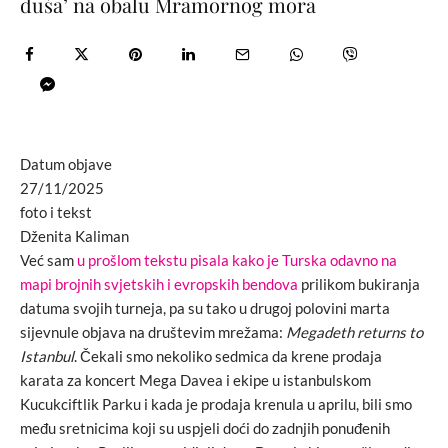
duša’ na obalu Mramornog mora
Datum objave
27/11/2025
foto i tekst
Dženita Kaliman
Već sam
u prošlom tekstu pisala kako je Turska odavno na
mapi brojnih svjetskih i evropskih bendova
prilikom bukiranja
datuma svojih turneja, pa su tako u drugoj polovini marta
sijevnule objava na društevim mrežama:
Megadeth returns to
Istanbul
. Čekali smo nekoliko sedmica da krene prodaja
karata za koncert Mega Davea i ekipe u istanbulskom
Kucukciftlik Parku i kada je prodaja krenula u aprilu, bili smo
među sretnicima koji su uspjeli doći do zadnjih ponuđenih