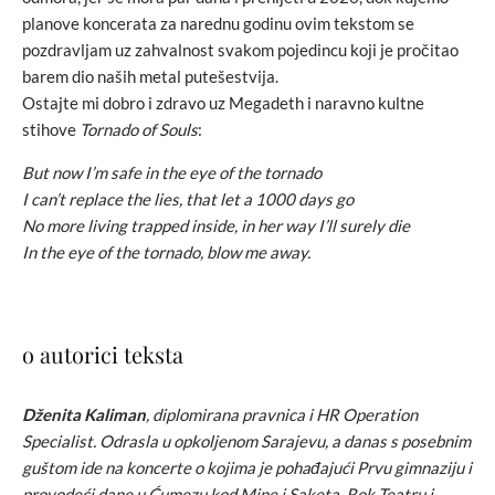
planove koncerata za narednu godinu ovim tekstom se
pozdravljam uz zahvalnost svakom pojedincu koji je pročitao
barem dio naših metal putešestvija.
Ostajte mi dobro i zdravo uz Megadeth i naravno kultne
stihove
Tornado of Souls
:
But now I’m safe in the eye of the tornado
I can’t replace the lies, that let a 1000 days go
No more living trapped inside, in her way I’ll surely die
In the eye of the tornado, blow me away.
o autorici teksta
Dženita Kaliman
, diplomirana pravnica i HR Operation
Specialist. Odrasla u opkoljenom Sarajevu, a danas s posebnim
guštom ide na koncerte o kojima je pohađajući Prvu gimnaziju i
provodeći dane u Ćumezu kod Mine i Saketa, Rok Teatru i