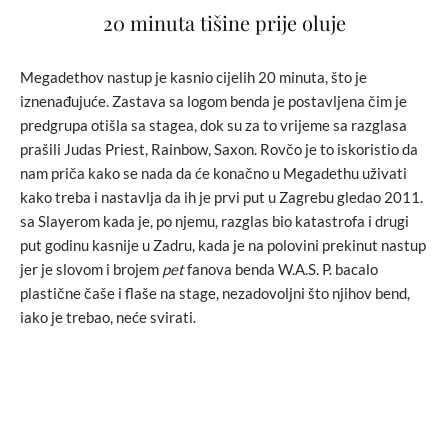
20 minuta tišine prije oluje
Megadethov nastup je kasnio cijelih 20 minuta, što je
iznenađujuće. Zastava sa logom benda je postavljena čim je
predgrupa otišla sa stagea, dok su za to vrijeme sa razglasa
prašili Judas Priest, Rainbow, Saxon. Rovčo je to iskoristio da
nam priča kako se nada da će konačno u Megadethu uživati
kako treba i nastavlja da ih je prvi put u Zagrebu gledao 2011.
sa Slayerom kada je, po njemu, razglas bio katastrofa i drugi
put godinu kasnije u Zadru, kada je na polovini prekinut nastup
jer je slovom i brojem
pet
fanova benda W.A.S. P. bacalo
plastične čaše i flaše na stage, nezadovoljni što njihov bend,
iako je trebao, neće svirati.