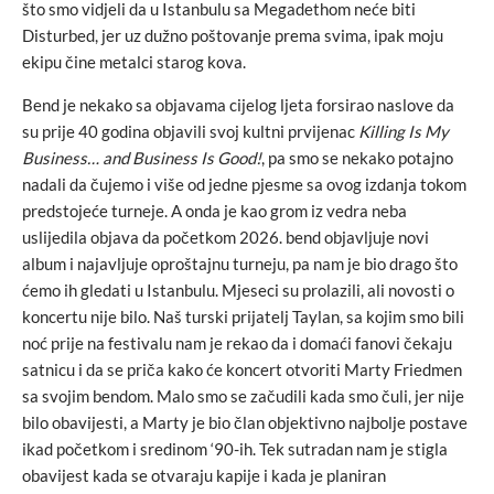
što smo vidjeli da u Istanbulu sa Megadethom neće biti
Disturbed, jer uz dužno poštovanje prema svima, ipak moju
ekipu čine metalci starog kova.
Bend je nekako sa objavama cijelog ljeta forsirao naslove da
su prije 40 godina objavili svoj kultni prvijenac
Killing Is My
Business… and Business Is Good!
, pa smo se nekako potajno
nadali da čujemo i više od jedne pjesme sa ovog izdanja tokom
predstojeće turneje. A onda je kao grom iz vedra neba
uslijedila objava da početkom 2026. bend objavljuje novi
album i najavljuje oproštajnu turneju, pa nam je bio drago što
ćemo ih gledati u Istanbulu. Mjeseci su prolazili, ali novosti o
koncertu nije bilo. Naš turski prijatelj Taylan, sa kojim smo bili
noć prije na festivalu nam je rekao da i domaći fanovi čekaju
satnicu i da se priča kako će koncert otvoriti Marty Friedmen
sa svojim bendom. Malo smo se začudili kada smo čuli, jer nije
bilo obavijesti, a Marty je bio član objektivno najbolje postave
ikad početkom i sredinom ‘90-ih. Tek sutradan nam je stigla
obavijest kada se otvaraju kapije i kada je planiran