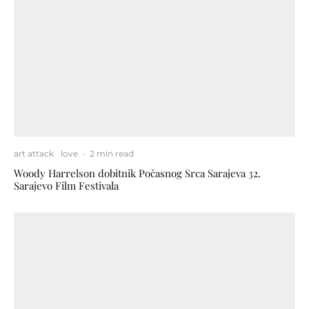
art attack
love
·
2 min read
Woody Harrelson dobitnik Počasnog Srca Sarajeva 32.
Sarajevo Film Festivala