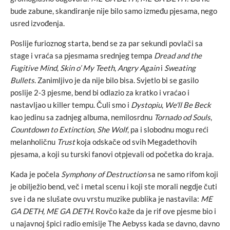
bude zabune, skandiranje nije bilo samo između pjesama, nego
usred izvođenja.
Poslije furioznog starta, bend se za par sekundi povlači sa
stage i vraća sa pjesmama srednjeg tempa
Dread and the
Fugitive Mind
,
Skin o’ My Teeth
,
Angry Again
i
Sweating
Bullets
. Zanimljivo je da nije bilo bisa. Svjetlo bi se gasilo
poslije 2-3 pjesme, bend bi odlazio za kratko i vraćao i
nastavljao u killer tempu. Čuli smo i
Dystopiu
,
We'll Be Beck
kao jedinu sa zadnjeg albuma, nemilosrdnu
Tornado od Souls
,
Countdown to Extinction,
She Wolf
, pa i slobodnu mogu reći
melanholičnu
Trust
koja odskače od svih Megadethovih
pjesama, a koji su turski fanovi otpjevali od početka do kraja.
Kada je počela
Symphony of Destruction
sa ne samo rifom koji
je obilježio bend, več i metal scenu i koji ste morali negdje čuti
sve i da ne slušate ovu vrstu muzike publika je nastavila:
ME
GA DETH, ME GA DETH
. Rovčo kaže da je rif ove pjesme bio i
u najavnoj špici radio emisije The Aebyss kada se davno, davno