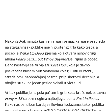
Nakon 20-ak minuta kašnjenja, gasi se muzika, gase se svjetla
na stagu, vrisak publike nije ni pušten iz grla kako treba, a
počeo je
Wake Up Dead
, pjesma koja otvara njihov drugi
album
Peace Sells… but Who's Buying?
Delirijum je počeo.
Bend nastavlja sa
In My Darkest Hour
, koja je davno
posvećena bivšem Mustaynovom kolegi Clifu Burtonu,
stradalom u saobraćajnoj nesreći prije skoro tri decenije, a
obojica su skupa jedan period svirali u Metallici.
Vrisak publike je na pola pušten iz grla kada kreće neizostavna
Hangar 18
sa po mnogima najboljeg albuma
Rust in Peace
.
Kako nas bend bombarduje rifovima i solažama, tako i publika
gromoglasno odgovara:
ME GA DETH, ME GA DETH!
Da ne