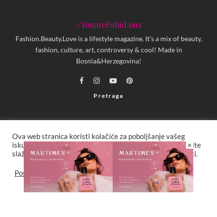
#YouareFaBuLous
Fashion.Beauty.Love is a lifestyle magazine. It's a mix of beauty,
fashion, culture, art, controversy & cool! Made in
Bosnia&Herzegovina!
Pretraga
Ova web stranica koristi kolačiće za poboljšanje vašeg
×
iskustva. Za potpunu funkcionalnost web stranice odaberite
slažem se sa postavkama kolačića i politikama privatnosti.
Copyright © 2013 - 2025 FBL creative. Sva prava zadržana. Developed by:
Postavke
Slažem se
XStreamThemes