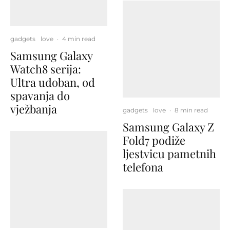
gadgets
love
·
4 min read
Samsung Galaxy
Watch8 serija:
Ultra udoban, od
spavanja do
vježbanja
gadgets
love
·
8 min read
Samsung Galaxy Z
Fold7 podiže
ljestvicu pametnih
telefona