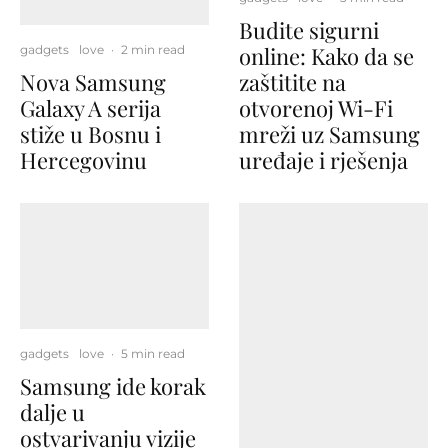
Budite sigurni
online: Kako da se
gadgets
love
·
2 min read
Nova Samsung
zaštitite na
Galaxy A serija
otvorenoj Wi-Fi
stiže u Bosnu i
mreži uz Samsung
Hercegovinu
uređaje i rješenja
gadgets
love
·
5 min read
Samsung ide korak
dalje u
ostvarivanju vizije