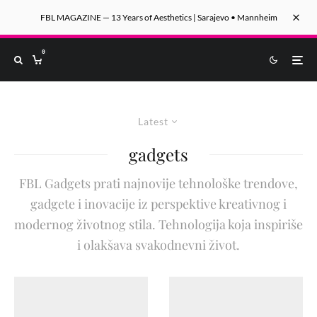
FBL MAGAZINE — 13 Years of Aesthetics | Sarajevo • Mannheim
0
Latest
gadgets
FBL Gadgets prati najnovije tehnološke trendove,
gadgete i inovacije iz perspektive kreativnog i
modernog životnog stila. Tehnologija koja inspiriše
i olakšava svakodnevni život.