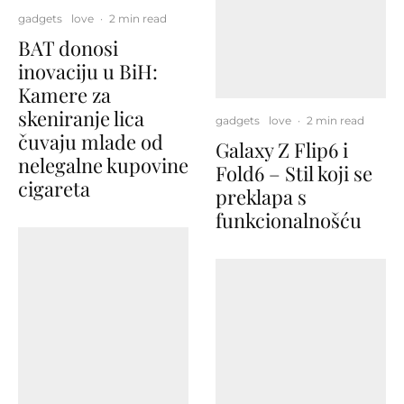
gadgets
love
·
2 min read
BAT donosi
inovaciju u BiH:
Kamere za
skeniranje lica
gadgets
love
·
2 min read
čuvaju mlade od
Galaxy Z Flip6 i
nelegalne kupovine
Fold6 – Stil koji se
cigareta
preklapa s
funkcionalnošću