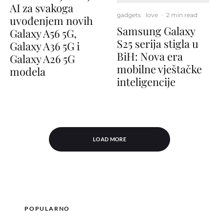
AI za svakoga
gadgets
love
·
2 min read
uvođenjem novih
Samsung Galaxy
Galaxy A56 5G,
S25 serija stigla u
Galaxy A36 5G i
BiH: Nova era
Galaxy A26 5G
mobilne vještačke
modela
inteligencije
LOAD MORE
POPULARNO