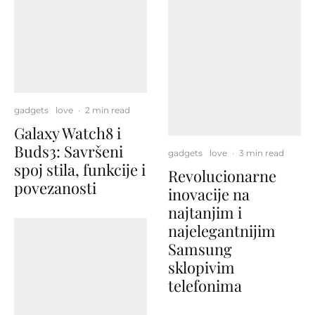
gadgets
love
·
2 min read
Galaxy Watch8 i
Buds3: Savršeni
gadgets
love
·
3 min read
spoj stila, funkcije i
Revolucionarne
povezanosti
inovacije na
najtanjim i
najelegantnijim
Samsung
sklopivim
telefonima