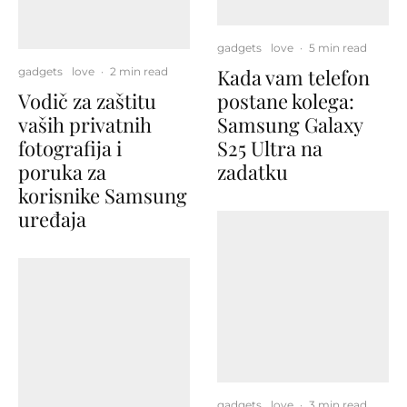
gadgets
love
·
5 min read
Kada vam telefon
gadgets
love
·
2 min read
Vodič za zaštitu
postane kolega:
vaših privatnih
Samsung Galaxy
fotografija i
S25 Ultra na
poruka za
zadatku
korisnike Samsung
uređaja
gadgets
love
·
3 min read