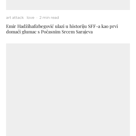
art attack
love
·
2 min read
Emir Hadžihafizbegović ulazi u historiju SFF-a kao prvi
domaći glumac s Počasnim Srcem Sarajeva