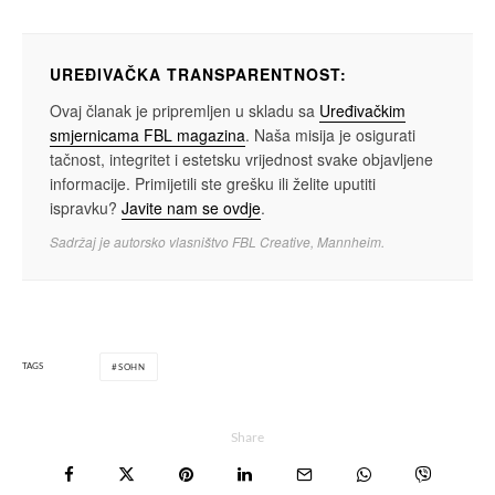
UREĐIVAČKA TRANSPARENTNOST:
Ovaj članak je pripremljen u skladu sa
Uređivačkim
smjernicama FBL magazina
. Naša misija je osigurati
tačnost, integritet i estetsku vrijednost svake objavljene
informacije. Primijetili ste grešku ili želite uputiti
ispravku?
Javite nam se ovdje
.
Sadržaj je autorsko vlasništvo FBL Creative, Mannheim.
TAGS
SOHN
Share