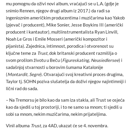
mu pomognu da oživi novi album, vraćajući se u L.A. (gdje je
snimio Rennen, njegov drugi album iz 2017.) da radi sa
ingenioznim američkim producentima i muzičarima kao Yakob
(pjevač i producent), Mike Sonier, Jesse Boykins III (američki
producent i kantautor), multiinstrumentalista Ryan Linvill,
Noah Le Gros i Emile Mosseri (američki kompozitor i
pijanista). Zajednica, intimnost, porodica i otvorenost su
ključne teme za
Trust
, dok britanski producent razmišlja o
svom prošlom životu u Beču (
Figureskating, Neusiedlersee
) i
sadašnjoj stvarnosti u borovim šumama Katalonije
(
Montardit, Segre
). Otvarajući svoj kreativni proces drugima,
Taylor tj. SOHN poziva slušatelja da doživi njegov najintimniji i
lični rad do sada.
– Na Tremorsu je bilo kao da sam iza stakla, ali Trust se osjeća
kao da sjediš u toj prostoriji, i to ne samo sa mnom; ti sjediš u
sobi sa mnom, nekim muzičarima, nekim prijateljima.
Vinil albuma
Trust
, za 4AD, ukazat će se 4. novembra.