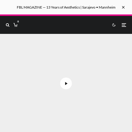
FBL MAGAZINE — 13 Years of Aesthetics | Sarajevo • Mannheim
0