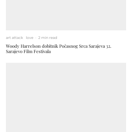
art attack
love
·
2 min read
Woody Harrelson dobitnik Počasnog Srca Sarajeva 32.
Sarajevo Film Festivala