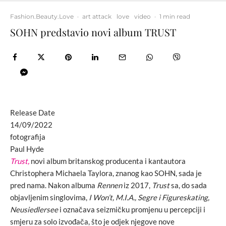
Fashion.Beauty.Love
·
art attack
love
video
·
1 min read
SOHN predstavio novi album TRUST
Release Date
14/09/2022
fotografija
Paul Hyde
Trust,
novi album britanskog producenta i kantautora
Christophera Michaela Taylora, znanog kao SOHN, sada je
pred nama. Nakon albuma
Rennen
iz 2017,
Trust
sa, do sada
objavljenim singlovima,
I Won’t, M.I.A., Segre i Figureskating,
Neusiedlersee
i označava seizmičku promjenu u percepciji i
smjeru za solo izvođača, što je odjek njegove nove