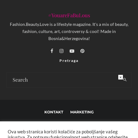
#YouareFaBuLous
Fashion.Beauty.Love is a lifestyle magazine. It's a mix of beauty,
fashion, culture, art, controversy & cool! Made in
Bosnia&Herzegovina!
Pretraga
×
KONTAKT
MARKETING
USLOVI KORIŠTENJA I UREĐIVAČKE SMJERNICE
Ova web stranica koristi kolačiće za poboljšanje vašeg
IMPRESSUM
O NAMA
iskustva. Za potpunu funkcionalnost web stranice odaberite