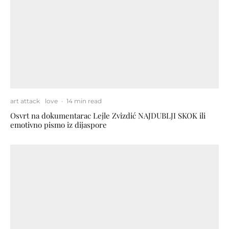
art attack
love
·
14 min read
Osvrt na dokumentarac Lejle Zvizdić NAJDUBLJI SKOK ili
emotivno pismo iz dijaspore