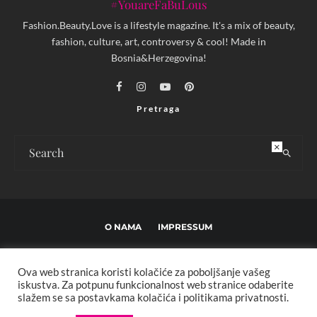
#YouareFaBuLous
Fashion.Beauty.Love is a lifestyle magazine. It's a mix of beauty,
fashion, culture, art, controversy & cool! Made in
Bosnia&Herzegovina!
Pretraga
×
O NAMA
IMPRESSUM
USLOVI KORIŠTENJA I UREĐIVAČKE SMJERNICE
Ova web stranica koristi kolačiće za poboljšanje vašeg
POLITIKA PRIVATNOSTI
MARKETING
KONTAKT
iskustva. Za potpunu funkcionalnost web stranice odaberite
slažem se sa postavkama kolačića i politikama privatnosti.