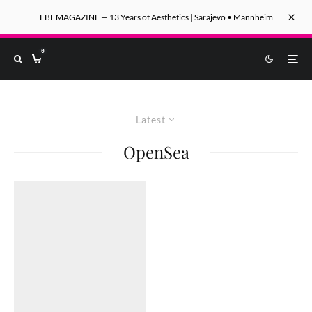
FBL MAGAZINE — 13 Years of Aesthetics | Sarajevo • Mannheim
0
Latest
OpenSea