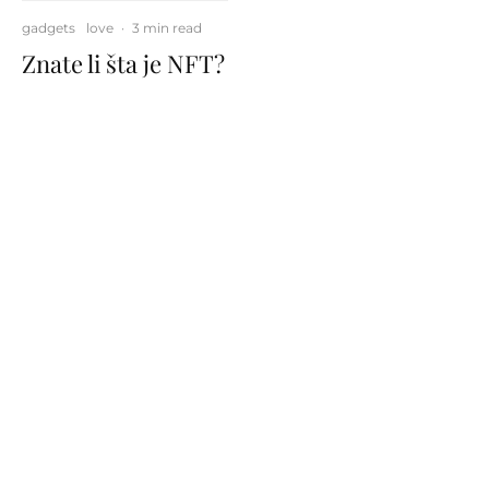
gadgets
love
·
3 min read
Znate li šta je NFT?