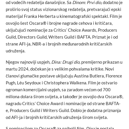
od vodećih redatelja današnjice. Sa
Dinom: Prvi dio
, dodatno je
proširio svoj status vizionarskog redatelja, pretvarajući epski
materijal Franka Herberta u kinematografski spektakl. Film je
osvojio šest Oscara® i brojne nagrade cehova i kritičara,
uključujući nominacije za Critics’ Choice Awards, Producers
Guild, Directors Guild, Writers Guild i BAFTA. Priznat je i od
strane AFI-ja, NBR-a i brojnih međunarodnih kritičarskih
udruženja.
Njegov najnoviji uspjeh,
Dina: Drugi dio
, premijerno prikazan u
martu 2024, dočekan je s velikim pohvalama kritike. Novi
članovi glumačke postave uključuju Austina Butlera, Florence
Pugh, Léu Seydoux i Christophera Walkena. Film je ostvario
ogroman komercijalni uspjeh, sa zaradom većom od 700
miliona dolara širom svijeta, a također je osvojio dva Oscara®,
nagradu Critics’ Choice Award i nominacije od strane BAFTA-
e, Producers Guild i Writers Guild. Dobio je dodatna priznanja
od AFI-ja i brojnih kritičarskih udruženja širom svijeta.
S nominacijom za Oscara® za najbolji film,
Dina
je postala