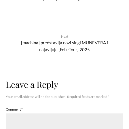
Next
[machina] predstavlja novi singl MUNEVERA i
najavljuje [Folk:Tour] 2025
Leave a Reply
Your email address will not be published.
Required fields are marked
*
Comment
*