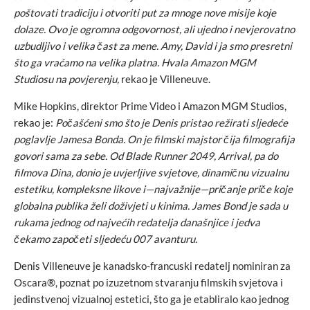
poštovati tradiciju i otvoriti put za mnoge nove misije koje
dolaze. Ovo je ogromna odgovornost, ali ujedno i nevjerovatno
uzbudljivo i velika čast za mene. Amy, David i ja smo presretni
što ga vraćamo na velika platna. Hvala Amazon MGM
Studiosu na povjerenju,
rekao je Villeneuve.
Mike Hopkins, direktor Prime Video i Amazon MGM Studios,
rekao je:
Počašćeni smo što je Denis pristao režirati sljedeće
poglavlje Jamesa Bonda. On je filmski majstor čija filmografija
govori sama za sebe. Od Blade Runner 2049, Arrival, pa do
filmova Dina, donio je uvjerljive svjetove, dinamičnu vizualnu
estetiku, kompleksne likove i—najvažnije—pričanje priče koje
globalna publika želi doživjeti u kinima. James Bond je sada u
rukama jednog od najvećih redatelja današnjice i jedva
čekamo započeti sljedeću 007 avanturu.
Denis Villeneuve je kanadsko-francuski redatelj nominiran za
Oscara®, poznat po izuzetnom stvaranju filmskih svjetova i
jedinstvenoj vizualnoj estetici, što ga je etabliralo kao jednog