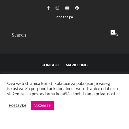
Pretraga
×
KONTAKT
MARKETING
USLOVI KORIŠTENJA I UREĐIVAČKE SMJERNICE
Ova web stranica koristi kolačiće za poboljšanje vašeg
IMPRESSUM
O NAMA
iskustva. Za potpunu funkcionalnost web stranice odaberite
slažem se sa postavkama kolačića i politikama privatnosti.
Copyright © 2013 - 2025 FBL creative. Sva prava zadržana. Developed by:
Postavke
Slažem se
XStreamThemes