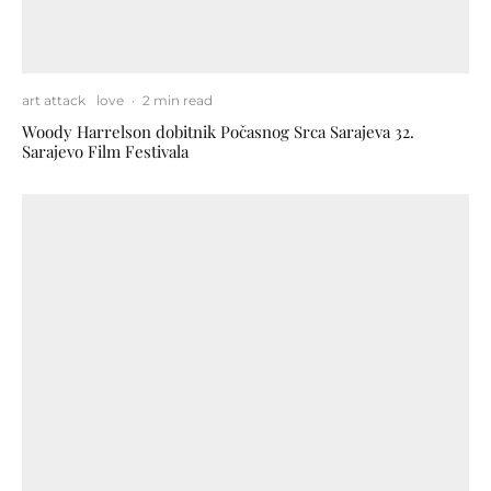
art attack
love
·
2 min read
Woody Harrelson dobitnik Počasnog Srca Sarajeva 32.
Sarajevo Film Festivala