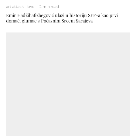
art attack
love
·
2 min read
Emir Hadžihafizbegović ulazi u historiju SFF-a kao prvi
domaći glumac s Počasnim Srcem Sarajeva