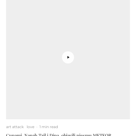
art attack
love
·
1 min read
Cunami, Nanah Tzil i Dina. objavili pjesmu METEOR