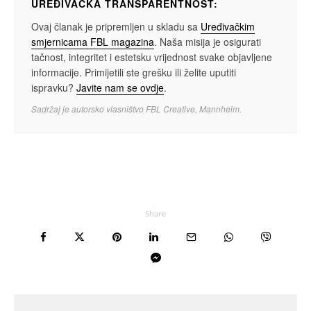
UREĐIVAČKA TRANSPARENTNOST:
Ovaj članak je pripremljen u skladu sa
Uređivačkim
smjernicama FBL magazina
. Naša misija je osigurati
tačnost, integritet i estetsku vrijednost svake objavljene
informacije. Primijetili ste grešku ili želite uputiti
ispravku?
Javite nam se ovdje
.
Sadržaj je autorsko vlasništvo FBL Creative, Mannheim.
Share