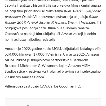
četvrta franšiza u historiji čija su prva dva filma nominirana za
najbolji film, pridruživši se franšizama
Kum
,
Avatar
i
Gospodar
prstenova
. Ostala Villeneuveova ostvarenja uključuju
Blade
Runner 2049
,
Arrival
,
Sicario
,
Prisoners
,
Enemy
i
Incendies
. Tri
od njegova posljednja četiri filma bila su nominirana za
Oscara® za najbolji film, uključujući
Arrival
, za koji je dobio i
nominaciju za najboljeg redatelja.
Amazon je 2022. godine kupio MGM, uključujući katalog s više
od 4.000 filmova i 17.000 TV emisija. U martu 2025. Amazon
MGM Studios je sklopio novo partnerstvo s Barbarom
Broccoli i Michaelom G. Wilsonom, kojim Amazon MGM
Studios stiče kreativnu kontrolu nad pravima na intelektualno
vlasništvo Jamesa Bonda.
Villeneuvea zastupaju CAA, Carlos Goodman i ID.