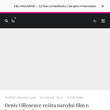
FBL MAGAZINE — 13 Years of Aesthetics | Sarajevo • Mannheim
0
Fashion.Beauty.Love
·
art attack
love
·
2 min read
Denis Villeneuve režira naredni film o