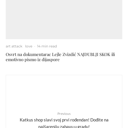
art attack
love
·
14 min read
Osvrt na dokumentarac Lejle Zvizdić NAJDUBLJI SKOK ili
emotivno pismo iz dijaspore
Previous
Katkus shop slavi svoj prvi rođendan! Dođite na
najšareniju zabavu u gradu!