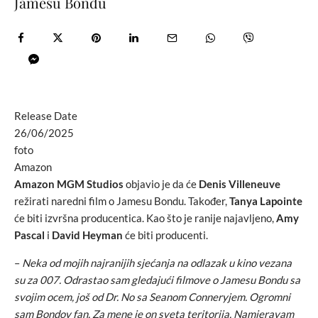
Jamesu Bondu
Release Date
26/06/2025
foto
Amazon
Amazon MGM Studios
objavio je da će
Denis Villeneuve
režirati naredni film o Jamesu Bondu. Također,
Tanya Lapointe
će biti izvršna producentica. Kao što je ranije najavljeno,
Amy
Pascal
i
David Heyman
će biti producenti.
–
Neka od mojih najranijih sjećanja na odlazak u kino vezana
su za 007. Odrastao sam gledajući filmove o Jamesu Bondu sa
svojim ocem, još od Dr. No sa Seanom Conneryjem. Ogromni
sam Bondov fan. Za mene je on sveta teritorija. Namjeravam