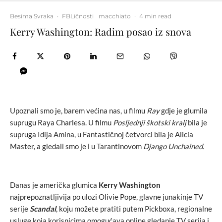
Besima Svraka
·
FBLičnosti
macchiato
·
4 min read
Kerry Washington: Radim posao iz snova
Upoznali smo je, barem većina nas, u filmu
Ray
gdje je glumila
suprugu Raya Charlesa. U filmu
Posljednji škotski kralj
bila je
supruga Idija Amina, u Fantastičnoj četvorci bila je Alicia
Master, a gledali smo je i u Tarantinovom
Django Unchained.
Danas je američka glumica
Kerry Washington
najprepoznatljivija po ulozi Olivie Pope, glavne junakinje TV
serije
Scandal
, koju možete pratiti putem Pickboxa, regionalne
usluge koja korisnicima omogućava online gledanje TV serija i