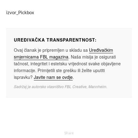
izvor_Pickbox
UREĐIVAČKA TRANSPARENTNOST:
Ovaj članak je pripremljen u skladu sa
Uređivačkim
smjernicama FBL magazina
. Naša misija je osigurati
tačnost, integritet i estetsku vrijednost svake objavljene
informacije. Primijetili ste grešku ili želite uputiti
ispravku?
Javite nam se ovdje
.
Sadržaj je autorsko vlasništvo FBL Creative, Mannheim.
Share