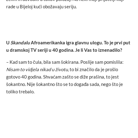
rade u Bijeloj kući obožavaju seriju.
U
Skandalu
Afroamerikanka igra glavnu ulogu. To je prvi put
u dramskoj TV seriji u 40 godina. Je li Vas to iznenadilo?
– Kad sam to čula, bila sam šokirana. Poslije sam pomislila:
Nisam to vidjela nikad u životu
, to bi značilo da je prošlo
gotovo 40 godina. Shvaćam zašto se diže prašina, to jest
šokantno. Nije šokantno što se to događa sada, nego što je
toliko trebalo.