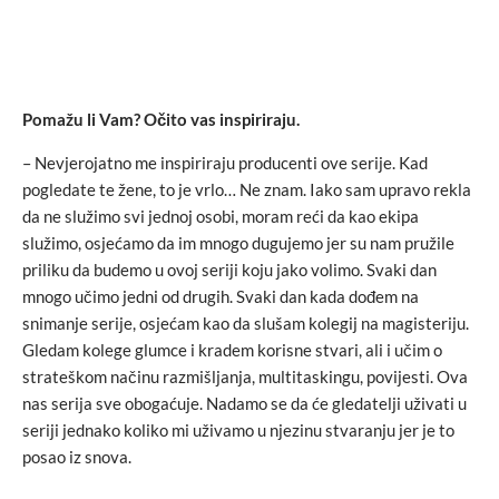
Pomažu li Vam? Očito vas inspiriraju.
– Nevjerojatno me inspiriraju producenti ove serije. Kad
pogledate te žene, to je vrlo… Ne znam. Iako sam upravo rekla
da ne služimo svi jednoj osobi, moram reći da kao ekipa
služimo, osjećamo da im mnogo dugujemo jer su nam pružile
priliku da budemo u ovoj seriji koju jako volimo. Svaki dan
mnogo učimo jedni od drugih. Svaki dan kada dođem na
snimanje serije, osjećam kao da slušam kolegij na magisteriju.
Gledam kolege glumce i kradem korisne stvari, ali i učim o
strateškom načinu razmišljanja, multitaskingu, povijesti. Ova
nas serija sve obogaćuje. Nadamo se da će gledatelji uživati u
seriji jednako koliko mi uživamo u njezinu stvaranju jer je to
posao iz snova.