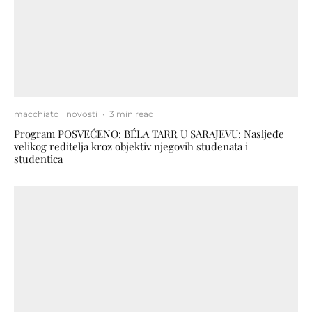
macchiato
novosti
·
3 min read
Program POSVEĆENO: BÉLA TARR U SARAJEVU: Nasljeđe
velikog reditelja kroz objektiv njegovih studenata i
studentica