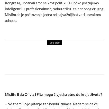
Kongresa, upoznali smo se kroz politiku. Duboko poštujemo
inteligenciju, profesionalnost, radnu etiku i talent onog drugog.
Mislim da je poštovanje jedna od najvažnijih stvari u svakom
odnosu.
See also
FBLičnosti
macchiato
Soraja Ćehić: Vladarica set dizajna u svijetu
visoke mode
Mislite li da Olivia i Fitz mogu živjeti sretno do kraja života?
– Ne znam. To je pitanje za Shondu Rhimes. Nadam se da će