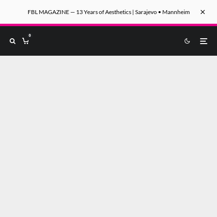
FBL MAGAZINE — 13 Years of Aesthetics | Sarajevo • Mannheim
0