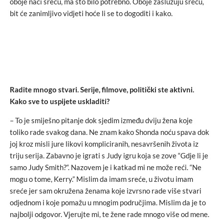
oboje naći sreću, ma što bilo potrebno. Oboje zaslužuju sreću,
bit će zanimljivo vidjeti hoće li se to dogoditi i kako.
Radite mnogo stvari. Serije, filmove, politički ste aktivni.
Kako sve to uspijete uskladiti?
– To je smiješno pitanje dok sjedim između dviju žena koje
toliko rade svakog dana. Ne znam kako Shonda noću spava dok
joj kroz misli jure likovi kompliciranih, nesavršenih života iz
triju serija. Zabavno je igrati s Judy igru koja se zove “Gdje li je
samo Judy Smith?“. Nazovem je i katkad mi ne može reći. “Ne
mogu o tome, Kerry.” Mislim da imam sreće, u životu imam
sreće jer sam okružena ženama koje izvrsno rade više stvari
odjednom i koje pomažu u mnogim područjima. Mislim da je to
najbolji odgovor. Vjerujte mi, te žene rade mnogo više od mene.