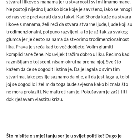
stvarati likove s manama jer u stvarnosti svi mi imamo mane.
Ne postoji nijedno ljudsko biće koje je savršeno, iako se mnogi
od nas vole pretvarati da su takvi. Kad Shonda kaže da stvara
likove s manama, želi reći da stvara stvarne ljude, ljude koji su
trodimenzionalni, potpuno razvijeni, a to je užitak za svakog
glumca jer je često na nama da stvorimo trodimenzionalnost
lika. Prava je sreća kad to već dobijete. Volim glumiti
komplicirane žene. No uvijek tražim dobro u liku. Recimo kad
razmišljam o toj sceni, nisam okrutna prema njoj. Sve što
kažem da će se dogoditi istina je. Da je lagala o svim tim
stvarima, iako poslije saznamo da nije, ali da jest lagala, to bi
joj se dogodilo i želim da toga bude svjesna kako bi znala što
ne mora prolaziti. Ne maltretiram je. Pokušavam je zaštititi
dok rješavam vlastitu krizu.
Što mislite o smještanju serije u svijet politike? Dugo je