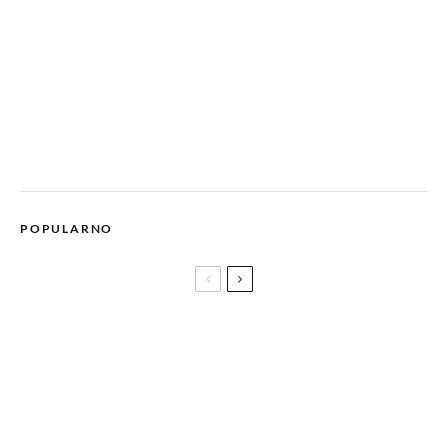
POPULARNO
RAGE AGAINST THE MACHINE podržavaju pravo na pobačaj
i pozivaju na borbu
Predstavljamo trailer i plakat filma
AMSTERDAM