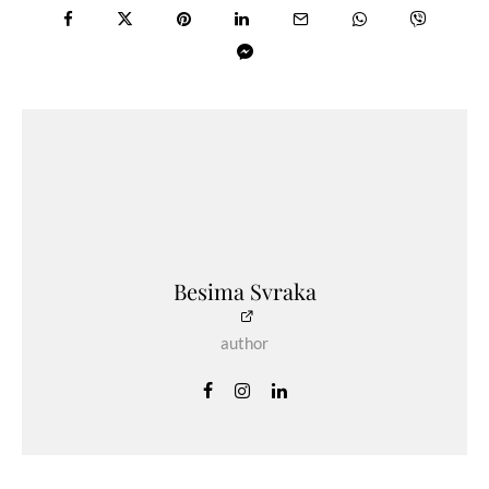
Besima Svraka
author