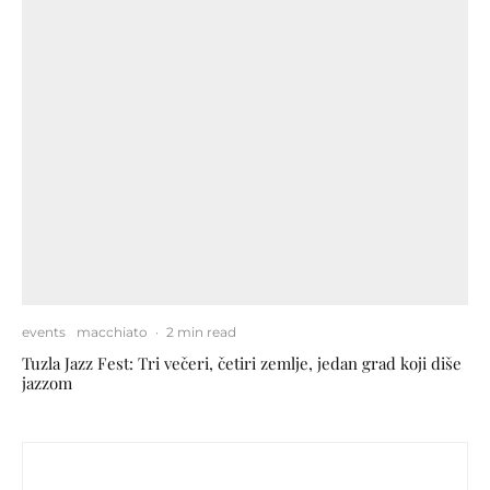
events
macchiato
·
2 min read
Tuzla Jazz Fest: Tri večeri, četiri zemlje, jedan grad koji diše
jazzom