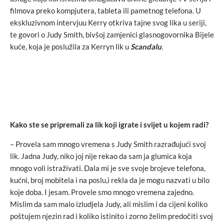
filmova preko kompjutera, tableta ili pametnog telefona. U
ekskluzivnom intervjuu Kerry otkriva tajne svog lika u seriji,
te govori o Judy Smith, bivšoj zamjenici glasnogovornika Bijele
kuće, koja je poslužila za Kerryn lik u
Scandalu
.
Kako ste se pripremali za lik koji igrate i svijet u kojem radi?
– Provela sam mnogo vremena s Judy Smith razrađujući svoj
lik. Jadna Judy, niko joj nije rekao da sam ja glumica koja
mnogo voli istraživati. Dala mi je sve svoje brojeve telefona,
kućni, broj mobitela i na poslu,i rekla da je mogu nazvati u bilo
koje doba. I jesam. Provele smo mnogo vremena zajedno.
Mislim da sam malo izludjela Judy, ali mislim i da cijeni koliko
poštujem njezin rad i koliko istinito i zorno želim predočiti svoj