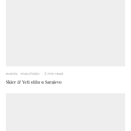
events
macchiato
·
2 min read
Skier & Yeti stižu u Sarajevo