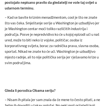
postojalo nepisano pravilo da gledatelji ne vole taj svijet u
udarnom terminu.
– Kad se bavite kriznim menadžmentom, cool je što ne znate
što vas čeka. Smještanje serije u Washington je uzbudljivo jer
je Washington centar moći toliko različitih industrija i
područja. Posve je nepredvidivo ko će u kojoj epizodi ući u naš
ured, može to biti neko iz vojske, političar, osoba iz
korporativnog svijeta, borac za radnička prava, slavna osoba,
sportaš. Nikad ne znate ko će ući. Washington je uzbudljivo
mjesto radnje, ali to nije politička serija jer rješavamo krize u
svim područjima.
Gleda li porodica Obama seriju?
– Nisam ih pitala jer sam znala da će mene to često pitati, a ne
želim ih dovoditi u takav položaj. No neki moji prijatelji koji