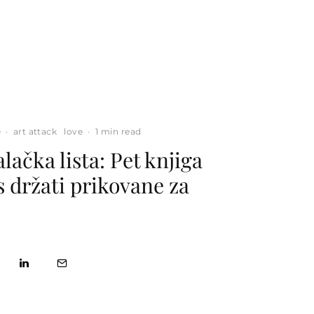
e
·
art attack
love
·
1 min read
alačka lista: Pet knjiga
s držati prikovane za