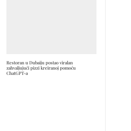
Restoran u Dubaiju postao viralan
zahvaljujući pizzi kreiranoj pomoću
ChatGPT-a
Festival njemačkog filma u kinu
Meeting Point od 14. do 19.
novembra
Nestali za 420 sekundi: Šta je sve
ukradeno iz Louvrea