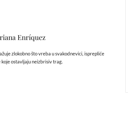
riana Enríquez
ažuje zlokobno što vreba u svakodnevici, isprepliće
koje ostavljaju neizbrisiv trag.