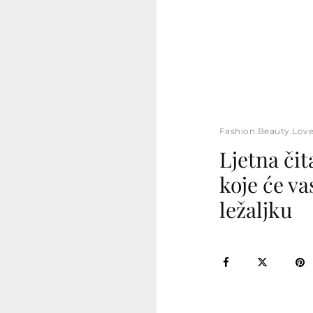
Fashion.Beauty.Lov
Ljetna čit
koje će va
ležaljku