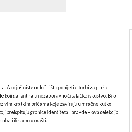
. Ako još niste odlučili što ponijeti u torbi za plažu,
 koji garantiraju nezaboravno čitalačko iskustvo. Bilo
jezivim kratkim pričama koje zaviruju u mračne kutke
ji preispituju granice identiteta i pravde – ova selekcija
 obali ili samo u mašti.