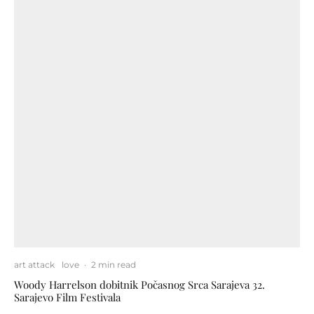
art attack
love
·
2 min read
Woody Harrelson dobitnik Počasnog Srca Sarajeva 32.
Sarajevo Film Festivala