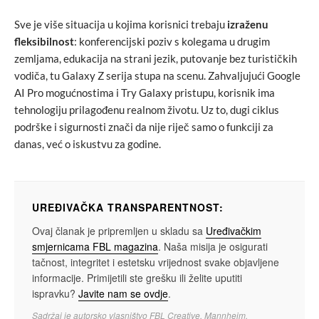
Sve je više situacija u kojima korisnici trebaju
izraženu
fleksibilnost
: konferencijski poziv s kolegama u drugim
zemljama, edukacija na strani jezik, putovanje bez turističkih
vodiča, tu Galaxy Z serija stupa na scenu. Zahvaljujući Google
AI Pro mogućnostima i Try Galaxy pristupu, korisnik ima
tehnologiju prilagođenu realnom životu. Uz to, dugi ciklus
podrške i sigurnosti znači da nije riječ samo o funkciji za
danas, već o iskustvu za godine.
UREĐIVAČKA TRANSPARENTNOST:
Ovaj članak je pripremljen u skladu sa
Uređivačkim
smjernicama FBL magazina
. Naša misija je osigurati
tačnost, integritet i estetsku vrijednost svake objavljene
informacije. Primijetili ste grešku ili želite uputiti
ispravku?
Javite nam se ovdje
.
Sadržaj je autorsko vlasništvo FBL Creative, Mannheim.