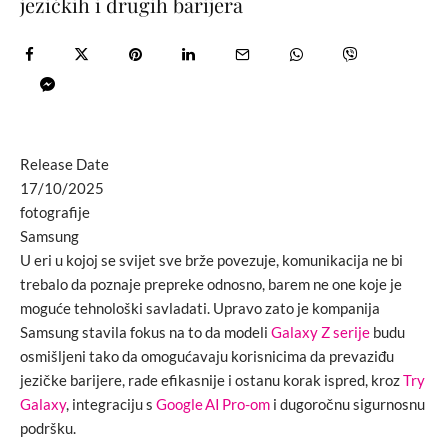
jezičkih i drugih barijera
Release Date
17/10/2025
fotografije
Samsung
U eri u kojoj se svijet sve brže povezuje, komunikacija ne bi
trebalo da poznaje prepreke odnosno, barem ne one koje je
moguće tehnološki savladati. Upravo zato je kompanija
Samsung stavila fokus na to da modeli
Galaxy Z serije
budu
osmišljeni tako da omogućavaju korisnicima da prevaziđu
jezičke barijere, rade efikasnije i ostanu korak ispred, kroz
Try
Galaxy
, integraciju s
Google AI Pro-om
i dugoročnu sigurnosnu
podršku.