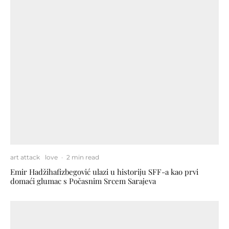
art attack
love
·
2 min read
Emir Hadžihafizbegović ulazi u historiju SFF-a kao prvi
domaći glumac s Počasnim Srcem Sarajeva