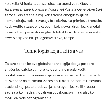
kolekcija AI funkcija zahvaljujući partnerstvu sa Google:
Interpreter, Live Translate, Transcript Assist
i
Generative Edit
samo su dio arsenala koji korisnicima omogućavaju da
komuniciraju, rade i stvaraju bez okvira. Na primjer, u trenutku
kada vodite razgovor s osobom koja govori drugi jezik, uređaj
može odmah prevesti vaš glas ili tekst tako da više ne morate
čekati
prijevod niti prilagođavati svoj tempo.
Tehnologija koja radi za vas
Za sve korisnike ova globalna tehnologija dobija posebno
značenje: jezičke barijere koje su ranije mogle kočiti
produktivnost ili komunikaciju sa inostranim partnerima sada
su svedene na minimum. Zaposleni u međunarodnim timovima,
studenti koji prate predavanja na drugom jeziku ili kreatori
sadržaja koji rade s globalnom publikom, svi imaju alat kojim
mogu da rade bez ograničenja.