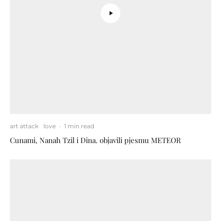
art attack
love
·
1 min read
Cunami, Nanah Tzil i Dina. objavili pjesmu METEOR