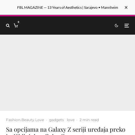
FBL MAGAZINE — 13 Years of Aesthetics | Sarajevo • Mannheim
0
Fashion.Beauty.Love
·
gadgets
love
·
2 min read
Sa opcijama na Galaxy Z seriji uređaja preko