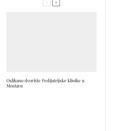
Oslikano dvorište Pedijatrijske klinike u
Mostaru
Nova MM6 Maison Margiela
kolekcija inspirisana Milesom
Davisom
Filmovi na specijalnom, ljetnom