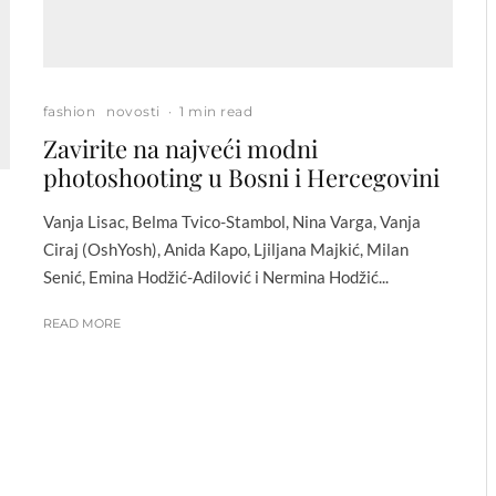
fashion
novosti
·
1 min read
Zavirite na najveći modni
photoshooting u Bosni i Hercegovini
Vanja Lisac, Belma Tvico-Stambol, Nina Varga, Vanja
Ciraj (OshYosh), Anida Kapo, Ljiljana Majkić, Milan
Senić, Emina Hodžić-Adilović i Nermina Hodžić...
READ MORE