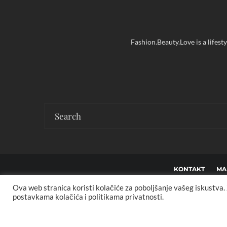
Fashion.Beauty.Love is a lifest
KONTAKT
MA
Ova web stranica koristi kolačiće za poboljšanje vašeg iskustva
Co
postavkama kolačića i politikama privatnosti.