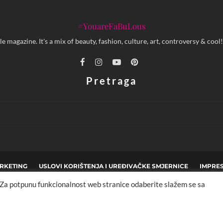
#YouareFaBuLous
yle magazine. It's a mix of beauty, fashion, culture, art, controversy & c
Pretraga
RKETING
USLOVI KORIŠTENJA I UREĐIVAČKE SMJERNICE
IMPRE
. Za potpunu funkcionalnost web stranice odaberite slažem se sa
pyright © 2013 - 2025 FBL creative. Sva prava zadržana. Developed by:
XStreamThem