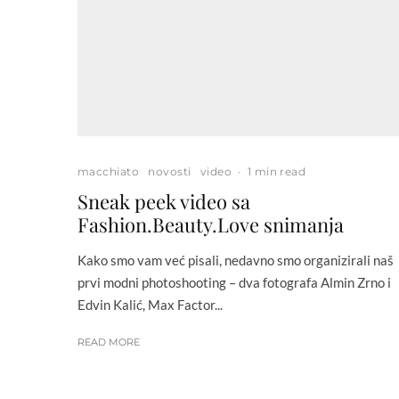
macchiato
novosti
video
·
1 min read
Sneak peek video sa
Fashion.Beauty.Love snimanja
Kako smo vam već pisali, nedavno smo organizirali naš
prvi modni photoshooting – dva fotografa Almin Zrno i
Edvin Kalić, Max Factor...
READ MORE