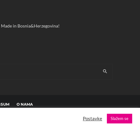
ool! Made in Bosnia&Herzegovina!
SSUM
O NAMA
Postavke
Slažem se
es