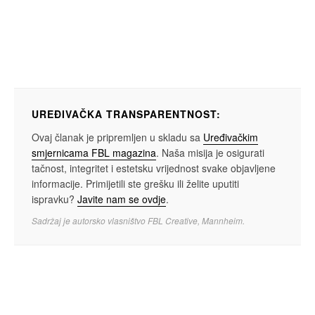
UREĐIVAČKA TRANSPARENTNOST:
Ovaj članak je pripremljen u skladu sa
Uređivačkim
smjernicama FBL magazina
. Naša misija je osigurati
tačnost, integritet i estetsku vrijednost svake objavljene
informacije. Primijetili ste grešku ili želite uputiti
ispravku?
Javite nam se ovdje
.
Sadržaj je autorsko vlasništvo FBL Creative, Mannheim.