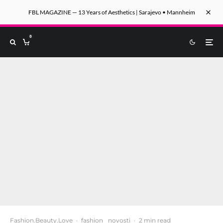
FBL MAGAZINE — 13 Years of Aesthetics | Sarajevo • Mannheim
0
Fashion.Beauty.Love
·
fashion
novosti
·
2 min read