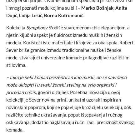
dizajnerski potpis. Ovome modnom spektaklu prisustvovali su
i mnogi poznati među kojima su bili –
Marko Bošnjak, Anita
Dujić, Lidija Lešić, Borna Kotromanić.
Kolekcija
Symphony 9
odiše suvremenom chic elegancijom, a
njezin ključni aspekt je fluidnost između muških i ženskih
modela. Koristeći iste materijale i krojeve za oba spola, Robert
Sever briše granice između tradicionalne muške i ženske
mode, stvarajući univerzalne komade prilagodljive različitim
stilovima.
– Iako je neki komad prezentiran kao muški, on se savršeno
može uklopiti i u svaki ženski styling na vrlo organski i
prirodan način,
govori dizajner. Posebna inovacija u ovoj
kolekciji je Sever novina print, unikatni uzorak inspiriran
novinskim papirom, koji se pojavljuje kroz cijelu selekciju, dok
različite tehnike ukrašavanja, poput ištepavanja i ručnog
oslikavanja, dodatno naglašavaju ručni rad i preciznost svakog
komada.