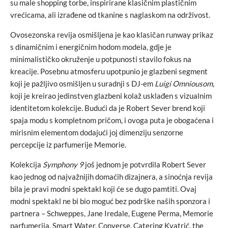
su male shopping torbe, inspirirane klasičnim plastičnim
vrećicama, ali izrađene od tkanine s naglaskom na održivost.
Ovosezonska revija osmišljena je kao klasičan runway prikaz
s dinamičnim i energičnim hodom modela, gdje je
minimalističko okruženje u potpunosti stavilo fokus na
kreacije. Posebnu atmosferu upotpunio je glazbeni segment
koji je pažljivo osmišljen u suradnji s DJ-em
Luigi Omniousom
,
koji je kreirao jedinstven glazbeni kolaž usklađen s vizualnim
identitetom kolekcije. Budući da je Robert Sever brend koji
spaja modu s kompletnom pričom, i ovoga puta je obogaćena i
mirisnim elementom dodajući joj dimenziju senzorne
percepcije iz parfumerije Memorie.
Kolekcija
Symphony 9
još jednom je potvrdila Robert Sever
kao jednog od najvažnijih domaćih dizajnera, a sinoćnja revija
bila je pravi modni spektakl koji će se dugo pamtiti. Ovaj
modni spektakl ne bi bio moguć bez podrške naših sponzora i
partnera – Schweppes, Jane Iredale, Eugene Perma, Memorie
parfumerija, Smart Water, Converse, Catering Kvatrić, the