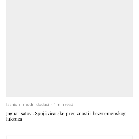
fashion
modni dodaci
·
1 min read
Jaguar satovi: Spoj švicarske preciznosti i bezvremenskog
luksuza