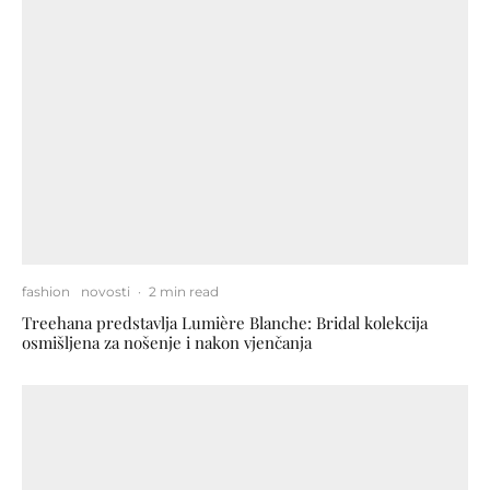
fashion
novosti
·
2 min read
Treehana predstavlja Lumière Blanche: Bridal kolekcija
osmišljena za nošenje i nakon vjenčanja