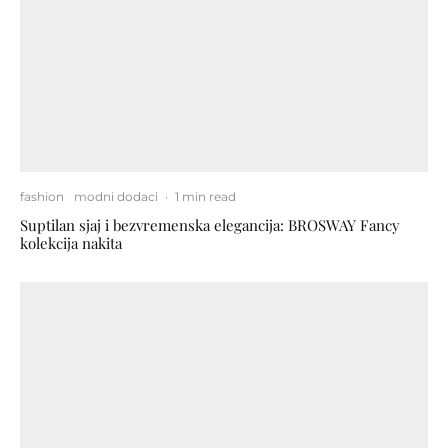
fashion
modni dodaci
·
1 min read
Suptilan sjaj i bezvremenska elegancija: BROSWAY Fancy
kolekcija nakita