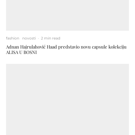
fashion
novosti
·
2 min read
Adnan Hajrulahović Haad predstavio novu capsule kolekciju
ALISA U BOSNI