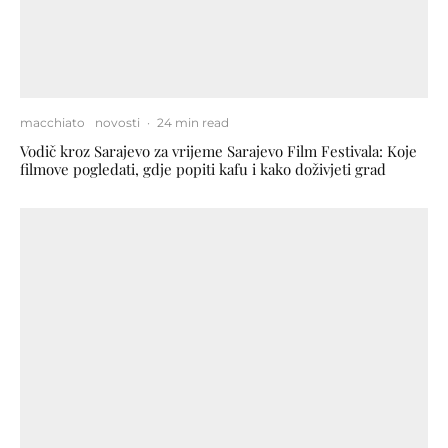
macchiato
novosti
·
24 min read
Vodič kroz Sarajevo za vrijeme Sarajevo Film Festivala: Koje
filmove pogledati, gdje popiti kafu i kako doživjeti grad