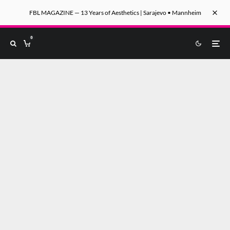
FBL MAGAZINE — 13 Years of Aesthetics | Sarajevo • Mannheim
0