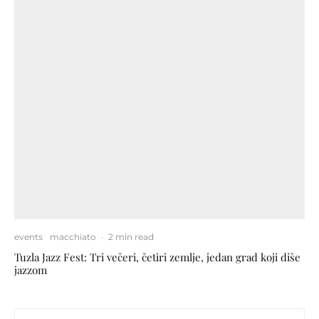
events
macchiato
·
2 min read
Tuzla Jazz Fest: Tri večeri, četiri zemlje, jedan grad koji diše
jazzom