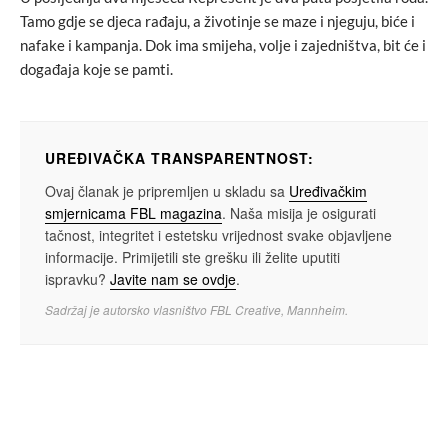
Tamo gdje se djeca rađaju, a životinje se maze i njeguju, biće i
nafake i kampanja. Dok ima smijeha, volje i zajedništva, bit će i
događaja koje se pamti.
UREĐIVAČKA TRANSPARENTNOST:
Ovaj članak je pripremljen u skladu sa
Uređivačkim
smjernicama FBL magazina
. Naša misija je osigurati
tačnost, integritet i estetsku vrijednost svake objavljene
informacije. Primijetili ste grešku ili želite uputiti
ispravku?
Javite nam se ovdje
.
Sadržaj je autorsko vlasništvo FBL Creative, Mannheim.