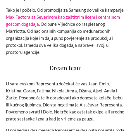
Tako je i počelo. Od promocija za Samsung do velike kampanje
Max Factora sa Severinom kao zaštitnim licem i centralnom
gošćom događaja
. Od pune Vijećnice do rasplesanog
Marriotta. Od nacionalnih kompanija do međunarodnih
organizacija koje im daju puno povjerenje za produkciju i
protokol. Između dva velika događaja naprave i svoj, u
prostoru agencije.
Dream team
U sarajevskom Representu dočekat će vas Jaan, Emin,
Kristina, Goran, Fatima, Nikola, Amra, Džana, Ajsel, Amila i
Žarko. Posebno ćete ih obradovati ako donesete kolače, bebu
ili kućnog ljubimca. Dio stalnog tima je Ajs, čuvar Representa.
Povremeno svrati i Đole. Ne trče kao ostatak ekipe, ali uredno
prate sastanke i znaju kad je vrijeme za pauzu.
U posljednja dva mjeseca Represent je dva puta posjetila roda.