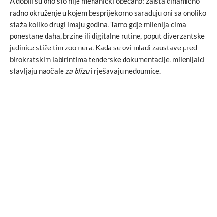
A dobili su ono što nije mehanički obećano: zaista dinamično
radno okruženje u kojem besprijekorno sarađuju oni sa onoliko
staža koliko drugi imaju godina. Tamo gdje milenijalcima
ponestane daha, brzine ili digitalne rutine, poput diverzantske
jedinice stiže tim zoomera. Kada se ovi mlađi zaustave pred
birokratskim labirintima tenderske dokumentacije, milenijalci
stavljaju naočale
za blizu
i rješavaju nedoumice.