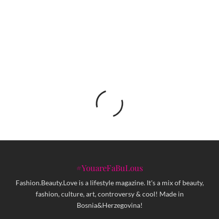
Otkrili smo tajnu dugotrajne hidratacije kože
#YouareFaBuLous
Fashion.Beauty.Love is a lifestyle magazine. It's a mix of beauty,
fashion, culture, art, controversy & cool! Made in
Bosnia&Herzegovina!