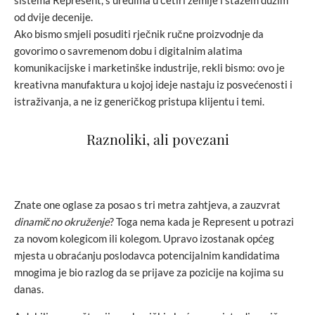
sistema Represent, s uredima u četiri zemlje i stažem dužim
od dvije decenije.
Ako bismo smjeli posuditi rječnik ručne proizvodnje da
govorimo o savremenom dobu i digitalnim alatima
komunikacijske i marketinške industrije, rekli bismo: ovo je
kreativna manufaktura u kojoj ideje nastaju iz posvećenosti i
istraživanja, a ne iz generičkog pristupa klijentu i temi.
Raznoliki, ali povezani
Znate one oglase za posao s tri metra zahtjeva, a zauzvrat
dinamično okruženje
? Toga nema kada je Represent u potrazi
za novom kolegicom ili kolegom. Upravo izostanak općeg
mjesta u obraćanju poslodavca potencijalnim kandidatima
mnogima je bio razlog da se prijave za pozicije na kojima su
danas.