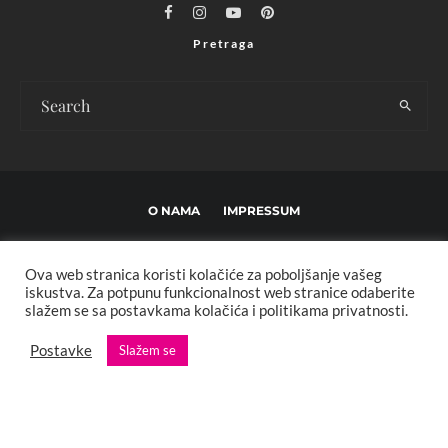
Pretraga
O NAMA
IMPRESSUM
USLOVI KORIŠTENJA I UREĐIVAČKE SMJERNICE
Ova web stranica koristi kolačiće za poboljšanje vašeg
POLITIKA PRIVATNOSTI
MARKETING
KONTAKT
iskustva. Za potpunu funkcionalnost web stranice odaberite
slažem se sa postavkama kolačića i politikama privatnosti.
Copyright © 2013 - 2025 FBL creative. Sva prava zadržana. Developed by:
Postavke
Slažem se
XStreamThemes