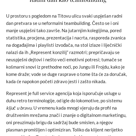
U prostoru s pogledom na Titovu ulicu svaki uspješan radni
dan pretvara se u neformalni teambuilding. Često se i oni
manje uspješni tako završe. Na jutarnjim kolegijima, pored
statistika, procjena, prezentacija i nacrta, rasporeda zvanica
na događajima i playlisti izvođača, na stol izlaze i liječnički
nalazi da ih „Represent konzilij“ razmotri; prepričavaju se
neuspješni dejtovi i nešto veći emotivni potresi; tumače se
košmarni snovi iz prethodne noći, po Jungu ili Frojdu, kako je
kome draže; vode se duge rasprave o tome šta će za doručak,
kada će napokon početi zdravo jesti i zašto nikada.
Represent je full service agencija koja isporučuje usluge u
duhu retro terminologije, od igle do lokomotive, po sistemu
ključ u bravu
. U vremenu kada mnogi vjeruju da profil na
društvenim mrežama znači i znanje o digitalnom marketingu,
oni preuzimaju brigu da sadržaj bude smislen, a njegov
plasman promišljen i optimiziran. Toliko da klijent nerijetko