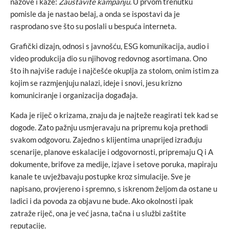
nazove i kaže:
Zaustavite kampanju.
U prvom trenutku
pomisle da je nastao belaj, a onda se ispostavi da je
rasprodano sve što su poslali u bespuća interneta.
Grafički dizajn, odnosi s javnošću, ESG komunikacija, audio i
video produkcija dio su njihovog redovnog asortimana. Ono
što ih najviše raduje i najčešće okuplja za stolom, onim istim za
kojim se razmjenjuju nalazi, ideje i snovi, jesu krizno
komuniciranje i organizacija događaja.
Kada je riječ o krizama, znaju da je najteže reagirati tek kad se
dogode. Zato pažnju usmjeravaju na pripremu koja prethodi
svakom odgovoru. Zajedno s klijentima unaprijed izrađuju
scenarije, planove eskalacije i odgovornosti, pripremaju Q i A
dokumente, brifove za medije, izjave i setove poruka, mapiraju
kanale te uvježbavaju postupke kroz simulacije. Sve je
napisano, provjereno i spremno, s iskrenom željom da ostane u
ladici i da povoda za objavu ne bude. Ako okolnosti ipak
zatraže riječ, ona je već jasna, tačna i u službi zaštite
reputacije.