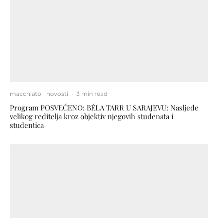
macchiato
novosti
·
3 min read
Program POSVEĆENO: BÉLA TARR U SARAJEVU: Nasljeđe
velikog reditelja kroz objektiv njegovih studenata i
studentica