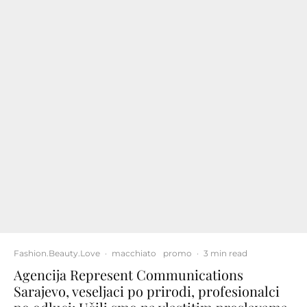
Fashion.Beauty.Love
·
macchiato
promo
·
3 min read
Agencija Represent Communications
Sarajevo, veseljaci po prirodi, profesionalci