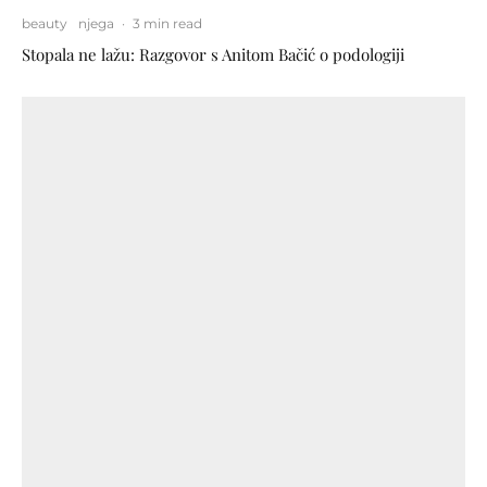
beauty
njega
·
3 min read
Stopala ne lažu: Razgovor s Anitom Bačić o podologiji