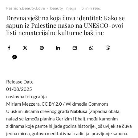
Fashion.Beauty.Love
·
beauty
njega
·
3 min read
Drevna vještina koja čuva identitet: Kako se
sapun iz Palestine našao na UNESCO-ovoj
listi nematerijalne kulturne baštine
Release Date
01/08/2025
naslovna fotografija
Miriam Mezzera, CC BY 2.0 / Wikimedia Commons
U uskim ulicama drevnog grada
Nablusa
(Zapadna obala,
nalazi se između planina Gerizim i Ebal), među kamenim
zidinama koje pamte hiljade godina historije, još uvijek se čuva
jedna mirna, gotovo meditativna tradicija: pravljenje sapuna.