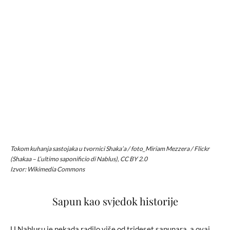
Tokom kuhanja sastojaka u tvornici Shaka’a / foto_Miriam Mezzera / Flickr
(Shakaa – L’ultimo saponificio di Nablus), CC BY 2.0
Izvor: Wikimedia Commons
Sapun kao svjedok historije
U Nablusu je nekada radilo više od trideset sapunara, a ovaj