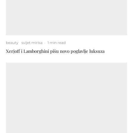
beauty
svijet mirisa
·
1 min read
Xerjoff i Lamborghini pišu novo poglavlje luksuza