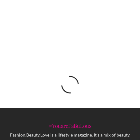
Sedmici muške mode u Parizu
Učenice Srednje škole primjenjenih umjetnosti
iz Sarajeva učestvovale u ‘Upcycling Challenge –
ECO-friendly fashion designs’ projektu
#YouareFaBuLous
Fashion.Beauty.Love is a lifestyle magazine. It's a mix of beauty,