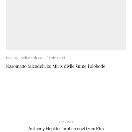
beauty
svijet mirisa
·
1 min read
Nasomatto Micodelirio: Miris divlje šume i slobode
Previous
Anthony Hopkins probao novi izum Kim