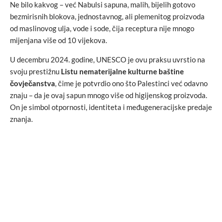
Ne bilo kakvog – već Nabulsi sapuna, malih, bijelih gotovo
bezmirisnih blokova, jednostavnog, ali plemenitog proizvoda
od maslinovog ulja, vode i sode, čija receptura nije mnogo
mijenjana više od 10 vijekova.
U decembru 2024. godine, UNESCO je ovu praksu uvrstio na
svoju prestižnu
Listu nematerijalne kulturne baštine
čovječanstva
, čime je potvrdio ono što Palestinci već odavno
znaju – da je ovaj sapun mnogo više od higijenskog proizvoda.
On je simbol otpornosti, identiteta i međugeneracijske predaje
znanja.