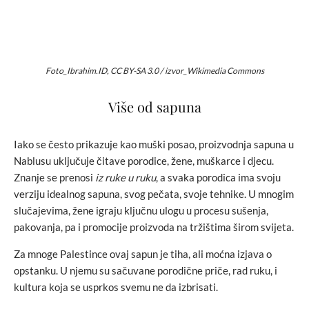
Foto_Ibrahim.ID, CC BY-SA 3.0 / izvor_Wikimedia Commons
Više od sapuna
Iako se često prikazuje kao muški posao, proizvodnja sapuna u
Nablusu uključuje čitave porodice, žene, muškarce i djecu.
Znanje se prenosi
iz ruke u ruku
, a svaka porodica ima svoju
verziju idealnog sapuna, svog pečata, svoje tehnike. U mnogim
slučajevima, žene igraju ključnu ulogu u procesu sušenja,
pakovanja, pa i promocije proizvoda na tržištima širom svijeta.
Za mnoge Palestince ovaj sapun je tiha, ali moćna izjava o
opstanku. U njemu su sačuvane porodične priče, rad ruku, i
kultura koja se usprkos svemu ne da izbrisati.