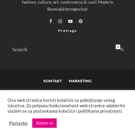
fashion, culture, art, controversy & cool! Made in
Bosnia&Herzegovina!
Pretraga
×
KONTAKT
MARKETING
USLOVI KORIŠTENJA I UREĐIVAČKE SMJERNICE
Ova web stranica koristi kolačiće za poboljšanje vašeg
IMPRESSUM
O NAMA
iskustva. Za potpunu funkcionalnost web stranice odaberite
slažem se sa postavkama kolačića i politikama privatnosti.
Copyright © 2013 - 2025 FBL creative. Sva prava zadržana. Developed by:
Postavke
Slažem se
XStreamThemes