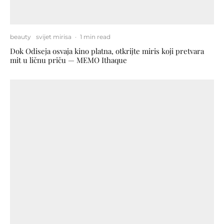
beauty
svijet mirisa
·
1 min read
Dok Odiseja osvaja kino platna, otkrijte miris koji pretvara
mit u ličnu priču — MEMO Ithaque