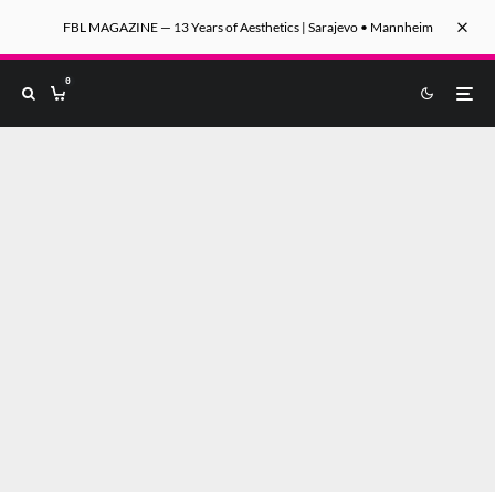
FBL MAGAZINE — 13 Years of Aesthetics | Sarajevo • Mannheim
0