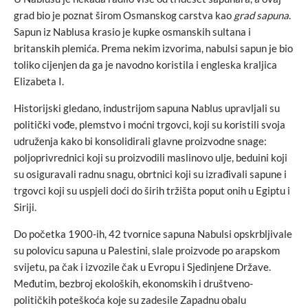
grad bio je poznat širom Osmanskog carstva kao
grad sapuna
.
Sapun iz Nablusa krasio je kupke osmanskih sultana i
britanskih plemića. Prema nekim izvorima, nabulsi sapun je bio
toliko cijenjen da ga je navodno koristila i engleska kraljica
Elizabeta I.
Historijski gledano, industrijom sapuna Nablus upravljali su
politički vođe, plemstvo i moćni trgovci, koji su koristili svoja
udruženja kako bi konsolidirali glavne proizvodne snage:
poljoprivrednici koji su proizvodili maslinovo ulje, beduini koji
su osiguravali radnu snagu, obrtnici koji su izrađivali sapune i
trgovci koji su uspjeli doći do širih tržišta poput onih u Egiptu i
Siriji.
Do početka 1900-ih, 42 tvornice sapuna Nabulsi opskrbljivale
su polovicu sapuna u Palestini, slale proizvode po arapskom
svijetu, pa čak i izvozile čak u Evropu i Sjedinjene Države.
Međutim, bezbroj ekoloških, ekonomskih i društveno-
političkih poteškoća koje su zadesile Zapadnu obalu