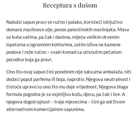
Receptura s dušom
Nabulsi sapun pravi se ručno i polako, koristeći isključivo
domaće maslinovo ulje, ponos palestinskih maslinjaka. Masa
se kuha satima, pa čak i danima, miješa velikim drvenim
lopatama u ogromnim kotlovima, zatim izliva na kamene
podove i reže ručno – svaki komad sa utisnutim pečatom
porodice koja ga pravi.
Ono što ovaj sapun čini posebnim nije luksuzna ambalaža, niti
dodaci poput parfema ili boja, naprotiv. Njegova neutralnost i
čistoća upravo su ono što mu daje vrijednost. Njegova blaga
formula pogodna je za osjetljivu kožu, djecu, pa čak i lice. A
njegova dugotrajnost – traje mjesecima – čini ga održivom
alternativom komercijalnim sapunima.