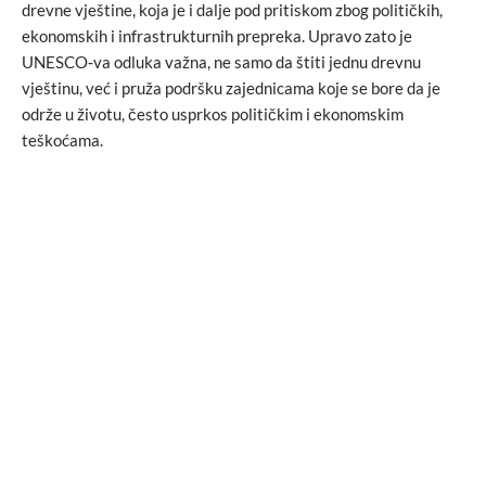
drevne vještine, koja je i dalje pod pritiskom zbog političkih,
ekonomskih i infrastrukturnih prepreka. Upravo zato je
UNESCO‑va odluka važna, ne samo da štiti jednu drevnu
vještinu, već i pruža podršku zajednicama koje se bore da je
održe u životu, često usprkos političkim i ekonomskim
teškoćama.