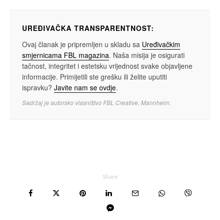
UREĐIVAČKA TRANSPARENTNOST:
Ovaj članak je pripremljen u skladu sa
Uređivačkim
smjernicama FBL magazina
. Naša misija je osigurati
tačnost, integritet i estetsku vrijednost svake objavljene
informacije. Primijetili ste grešku ili želite uputiti
ispravku?
Javite nam se ovdje
.
Sadržaj je autorsko vlasništvo FBL Creative, Mannheim.
Share