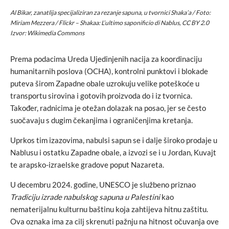
Al Bikar, zanatlija specijaliziran za rezanje sapuna, u tvornici Shaka’a / Foto:
Miriam Mezzera / Flickr – Shakaa: L’ultimo saponificio di Nablus, CC BY 2.0
Izvor: Wikimedia Commons
Prema podacima Ureda Ujedinjenih nacija za koordinaciju
humanitarnih poslova (OCHA), kontrolni punktovi i blokade
puteva širom Zapadne obale uzrokuju velike poteškoće u
transportu sirovina i gotovih proizvoda do i iz tvornica.
Također, radnicima je otežan dolazak na posao, jer se često
suočavaju s dugim čekanjima i ograničenjima kretanja.
Uprkos tim izazovima, nabulsi sapun se i dalje široko prodaje u
Nablusu i ostatku Zapadne obale, a izvozi se i u Jordan, Kuvajt
te arapsko-izraelske gradove poput Nazareta.
U decembru 2024. godine, UNESCO je službeno priznao
Tradiciju izrade nabulskog sapuna u Palestini
kao
nematerijalnu kulturnu baštinu koja zahtijeva hitnu zaštitu.
Ova oznaka ima za cilj skrenuti pažnju na hitnost očuvanja ove