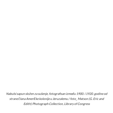
Nabulsi sapun složen za sušenje, fotografisan između 1900. i 1920. godine od
strane člana Američke kolonije u Jeruzalemu / foto_ Matson (G. Eric and
Edith) Photograph Collection, Library of Congress