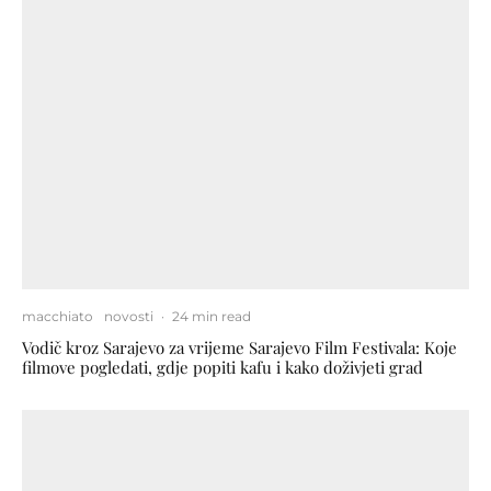
macchiato
novosti
·
24 min read
Vodič kroz Sarajevo za vrijeme Sarajevo Film Festivala: Koje
filmove pogledati, gdje popiti kafu i kako doživjeti grad