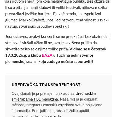
sa sirovom energijom koja magnetizuje publiku. Bez obzira da
li su u pitanju manji klubovi ili veliki festivali, njihova muzika
prevazilazi jezičke barijere. Pjevač benda, i perspektivni
glumac, Marko Grabež, unosi jedinstvenu teatralnost u svaki
nastup, stvarajući uzbudljiv spektakl!
Jednostavno, ovakvi koncerti se ne preskaču, i bez obzira da li
ste ih već slušali uživo ili ne, ovo je savršena prilika da
shvatite zašto se o njima toliko priča.
Vidimo se u četvrtak
19.3.2026.g. u klubu
BAZA
u Tuzli na jedinstvenoj
plemenskoj seansi koju zadugo nećete zaboraviti!
UREĐIVAČKA TRANSPARENTNOST:
Ovaj članak je pripremljen u skladu sa
Uređivačkim
smjernicama FBL magazina
. Naša misija je osigurati
tačnost, integritet i estetsku vrijednost svake objavljene
informacije. Primijetili ste grešku ili želite uputiti
ispravku?
Javite nam se ovdje
.