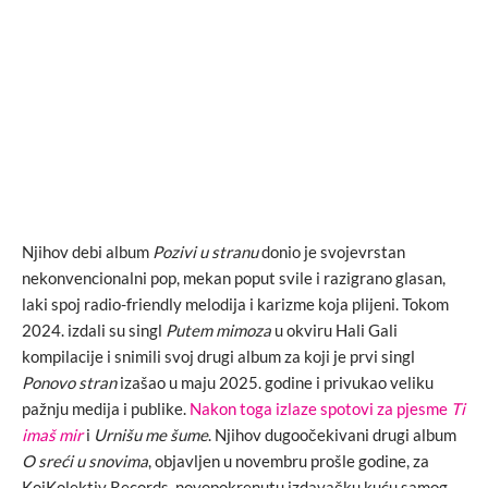
Njihov debi album
Pozivi u stranu
donio je svojevrstan
nekonvencionalni pop, mekan poput svile i razigrano glasan,
laki spoj radio-friendly melodija i karizme koja plijeni. Tokom
2024. izdali su singl
Putem mimoza
u okviru Hali Gali
kompilacije i snimili svoj drugi album za koji je prvi singl
Ponovo stran
izašao u maju 2025. godine i privukao veliku
pažnju medija i publike.
Nakon toga izlaze spotovi za pjesme
Ti
imaš mir
i
Urnišu me šume
. Njihov dugoočekivani drugi album
O sreći u snovima
, objavljen u novembru prošle godine, za
KoiKolektiv Records, novopokrenutu izdavačku kuću samog