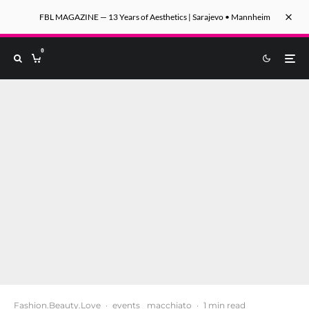
FBL MAGAZINE — 13 Years of Aesthetics | Sarajevo • Mannheim
0
Fashion.Beauty.Love
·
events
macchiato
·
1 min read