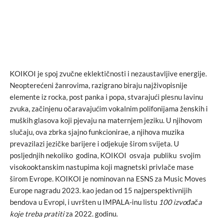
KOIKOI je spoj zvučne eklektičnosti i nezaustavljive energije.
Neopterećeni žanrovima, razigrano biraju najživopisnije
elemente iz rocka, post panka i popa, stvarajući plesnu lavinu
zvuka, začinjenu očaravajućim vokalnim polifonijama ženskih i
muških glasova koji pjevaju na maternjem jeziku. U njihovom
slučaju, ova zbrka sjajno funkcionirae, a njihova muzika
prevazilazi jezičke barijere i odjekuje širom svijeta. U
posljednjih nekoliko godina, KOIKOI osvaja publiku svojim
visokooktanskim nastupima koji magnetski privlače mase
širom Evrope. KOIKOI je nominovan na ESNS za Music Moves
Europe nagradu 2023. kao jedan od 15 najperspektivnijih
bendova u Evropi, i uvršten u IMPALA-inu listu
100 izvođača
koje treba pratiti
za 2022. godinu.