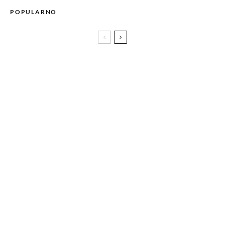
POPULARNO
Neodoljive Mary Jane cipele sa šljokicama idealne za partyje