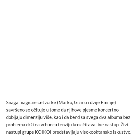
Snaga magične četvorke (Marko, Gizmo i dvije Emilije)
savršeno se očituje u tome da njihove pjesme koncertno
dobijaju dimenziju više, kao i da bend sa svega dva albuma bez
problema drži na vrhuncu tenziju kroz čitava live nastup. Živi
nastupi grupe KOIKOI predstavljaju visokooktansko iskustvo,