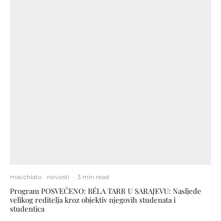
macchiato
novosti
·
3 min read
Program POSVEĆENO: BÉLA TARR U SARAJEVU: Nasljeđe
velikog reditelja kroz objektiv njegovih studenata i
studentica