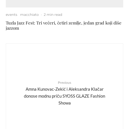
events
macchiato
·
2 min read
Tuzla Jazz Fest: Tri večeri, četiri zemlje, jedan grad koji diše
jazzom
Previous
Amna Kunovac-Zekić i Aleksandra Klačar
donose modnu priču SYOSS GLAZE Fashion
Showa