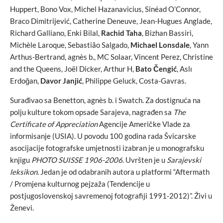
Huppert, Bono Vox, Michel Hazanavicius, Sinéad O’Connor,
Braco Dimitrijević, Catherine Deneuve, Jean-Hugues Anglade,
Richard Galliano, Enki Bilal,
Rachid Taha
, Bizhan Bassiri,
Michèle Laroque, Sebastião Salgado,
Michael Lonsdale
, Yann
Arthus-Bertrand, agnès b., MC Solaar, Vincent Perez, Christine
and the Queens, Joël Dicker, Arthur H,
Bato Čengić
, Aslı
Erdoğan,
Davor Janjić
, Philippe Geluck, Costa-Gavras.
Surađivao sa Benetton, agnès b. i Swatch. Za dostignuća na
polju kulture tokom opsade Sarajeva, nagrađen sa
The
Certificate of Appreciation
Agencije Američke Vlade za
informisanje (USIA). U povodu 100 godina rada Švicarske
asocijacije fotografske umjetnosti izabran je u monografsku
knjigu
PHOTO SUISSE 1906-2006
. Uvršten je u
Sarajevski
leksikon.
Jedan je od odabranih autora u platformi “Aftermath
/ Promjena kulturnog pejzaža (Tendencije u
postjugoslovenskoj savremenoj fotografiji 1991-2012)”. Živi u
Ženevi.