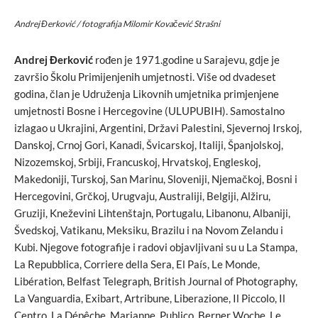
Andrej Đerković / fotografija Milomir Kovačević Strašni
Andrej Đerković
rođen je 1971.godine u Sarajevu, gdje je
završio Školu Primijenjenih umjetnosti. Više od dvadeset
godina, član je Udruženja Likovnih umjetnika primjenjene
umjetnosti Bosne i Hercegovine (ULUPUBIH). Samostalno
izlagao u Ukrajini, Argentini, Državi Palestini, Sjevernoj Irskoj,
Danskoj, Crnoj Gori, Kanadi, Švicarskoj, Italiji, Španjolskoj,
Nizozemskoj, Srbiji, Francuskoj, Hrvatskoj, Engleskoj,
Makedoniji, Turskoj, San Marinu, Sloveniji, Njemačkoj, Bosni i
Hercegovini, Grčkoj, Urugvaju, Australiji, Belgiji, Alžiru,
Gruziji, Kneževini Lihtenštajn, Portugalu, Libanonu, Albaniji,
Švedskoj, Vatikanu, Meksiku, Brazilu i na Novom Zelandu i
Kubi. Njegove fotografije i radovi objavljivani su u La Stampa,
La Repubblica, Corriere della Sera, El País, Le Monde,
Libération, Belfast Telegraph, British Journal of Photography,
La Vanguardia, Exibart, Artribune, Liberazione, Il Piccolo, Il
Centro, La Dépêche, Marianne, Publico, Berner Woche, Le