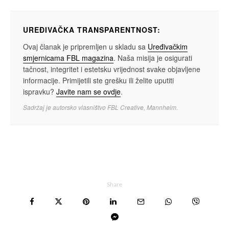
UREĐIVAČKA TRANSPARENTNOST:
Ovaj članak je pripremljen u skladu sa
Uređivačkim
smjernicama FBL magazina
. Naša misija je osigurati
tačnost, integritet i estetsku vrijednost svake objavljene
informacije. Primijetili ste grešku ili želite uputiti
ispravku?
Javite nam se ovdje
.
Sadržaj je autorsko vlasništvo FBL Creative, Mannheim.
Share