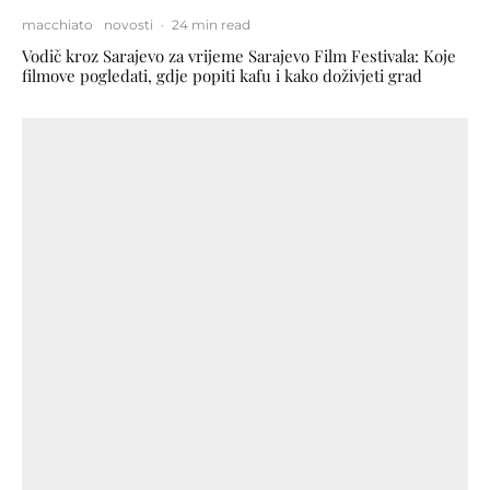
macchiato
novosti
·
24 min read
Vodič kroz Sarajevo za vrijeme Sarajevo Film Festivala: Koje
filmove pogledati, gdje popiti kafu i kako doživjeti grad