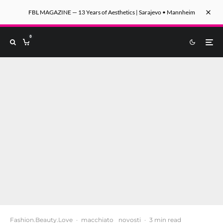
FBL MAGAZINE — 13 Years of Aesthetics | Sarajevo • Mannheim
0
Fashion.Beauty.Love
·
macchiato
novosti
·
3 min read