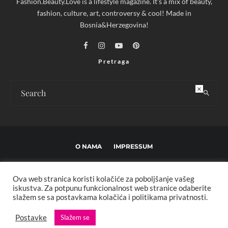
Fashion.Beauty.Love is a lifestyle magazine. It's a mix of beauty,
fashion, culture, art, controversy & cool! Made in
Bosnia&Herzegovina!
Pretraga
×
O NAMA
IMPRESSUM
USLOVI KORIŠTENJA I UREĐIVAČKE SMJERNICE
Ova web stranica koristi kolačiće za poboljšanje vašeg
POLITIKA PRIVATNOSTI
MARKETING
KONTAKT
iskustva. Za potpunu funkcionalnost web stranice odaberite
slažem se sa postavkama kolačića i politikama privatnosti.
Copyright © 2013 - 2025 FBL creative. Sva prava zadržana. Developed by:
Postavke
Slažem se
XStreamThemes