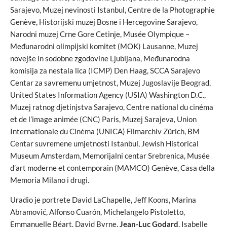
Sarajevo, Muzej nevinosti Istanbul, Centre de la Photographie
Genève, Historijski muzej Bosne i Hercegovine Sarajevo,
Narodni muzej Crne Gore Cetinje, Musée Olympique –
Međunarodni olimpijski komitet (MOK) Lausanne, Muzej
novejše in sodobne zgodovine Ljubljana, Međunarodna
komisija za nestala lica (ICMP) Den Haag, SCCA Sarajevo
Centar za savremenu umjetnost, Muzej Jugoslavije Beograd,
United States Information Agency (USIA) Washington D.C.,
Muzej ratnog djetinjstva Sarajevo, Centre national du cinéma
et de l’image animée (CNC) Paris, Muzej Sarajeva, Union
Internationale du Cinéma (UNICA) Filmarchiv Zürich, BM
Centar suvremene umjetnosti Istanbul, Jewish Historical
Museum Amsterdam, Memorijalni centar Srebrenica, Musée
d’art moderne et contemporain (MAMCO) Genève, Casa della
Memoria Milano i drugi.
Uradio je portrete David LaChapelle, Jeff Koons, Marina
Abramović, Alfonso Cuarón, Michelangelo Pistoletto,
Emmanuelle Béart, David Byrne,
Jean-Luc Godard
, Isabelle