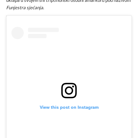
uklapa u svojevrsni triptihonski osobni amarkord pod nazivom
Funjestra sjećanja
.
View this post on Instagram