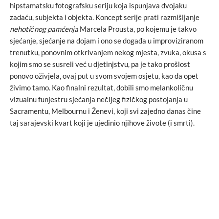
hipstamatsku fotografsku seriju koja ispunjava dvojaku
zadaću, subjekta i objekta. Koncept serije prati razmišljanje
nehotičnog pamćenja
Marcela Prousta, po kojemu je takvo
sjećanje, sjećanje na dojam i ono se događa u improviziranom
trenutku, ponovnim otkrivanjem nekog mjesta, zvuka, okusa s
kojim smo se susreli već u djetinjstvu, pa je tako prošlost
ponovo oživjela, ovaj put u svom svojem osjetu, kao da opet
živimo tamo. Kao finalni rezultat, dobili smo melankoličnu
vizualnu funjestru sjećanja nečijeg fizičkog postojanja u
Sacramentu, Melbournu i Ženevi, koji svi zajedno danas čine
taj sarajevski kvart koji je ujedinio njihove živote (i smrti).