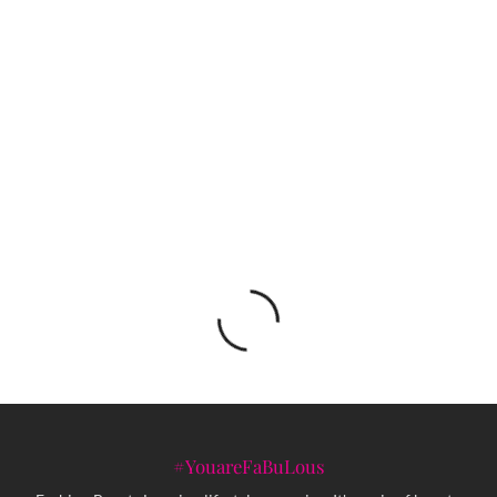
Metal spektakl: Paraliza Buđenja, Flaster, Lepra
i Klapan u Kino Bosni
Izložba SPORT U UMETNOSTI. UMETNOST
SPORTA. u Muzeju Savremene umjetnosti
Republike Srpske
#YouareFaBuLous