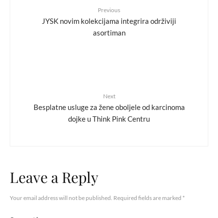
Previous
JYSK novim kolekcijama integrira održiviji
asortiman
Next
Besplatne usluge za žene oboljele od karcinoma
dojke u Think Pink Centru
Leave a Reply
Your email address will not be published.
Required fields are marked
*