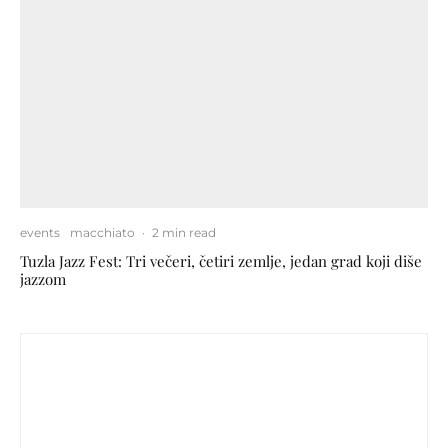
events
macchiato
·
2 min read
Tuzla Jazz Fest: Tri večeri, četiri zemlje, jedan grad koji diše
jazzom