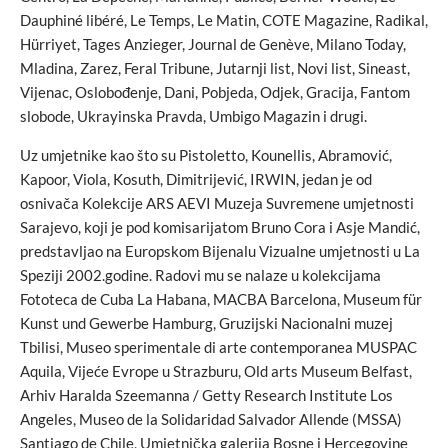
Dauphiné libéré, Le Temps, Le Matin, COTE Magazine, Radikal,
Hürriyet, Tages Anzieger, Journal de Genève, Milano Today,
Mladina, Zarez, Feral Tribune, Jutarnji list, Novi list, Sineast,
Vijenac, Oslobođenje, Dani, Pobjeda, Odjek, Gracija, Fantom
slobode, Ukrayinska Pravda, Umbigo Magazin i drugi.
Uz umjetnike kao što su Pistoletto, Kounellis, Abramović,
Kapoor, Viola, Kosuth, Dimitrijević, IRWIN, jedan je od
osnivača Kolekcije ARS AEVI Muzeja Suvremene umjetnosti
Sarajevo, koji je pod komisarijatom Bruno Cora i Asje Mandić,
predstavljao na Europskom Bijenalu Vizualne umjetnosti u La
Speziji 2002.godine. Radovi mu se nalaze u kolekcijama
Fototeca de Cuba La Habana, MACBA Barcelona, Museum für
Kunst und Gewerbe Hamburg, Gruzijski Nacionalni muzej
Tbilisi, Museo sperimentale di arte contemporanea MUSPAC
Aquila, Vijeće Evrope u Strazburu, Old arts Museum Belfast,
Arhiv Haralda Szeemanna / Getty Research Institute Los
Angeles, Museo de la Solidaridad Salvador Allende (MSSA)
Santiago de Chile, Umjetnička galerija Bosne i Hercegovine