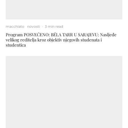
macchiato
novosti
·
3 min read
Program POSVEĆENO: BÉLA TARR U SARAJEVU: Nasljeđe
velikog reditelja kroz objektiv njegovih studenata i
studentica