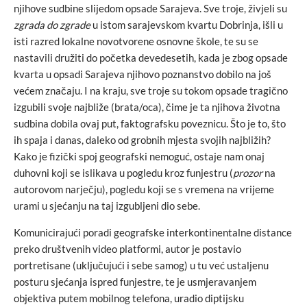
njihove sudbine slijedom opsade Sarajeva. Sve troje, živjeli su
zgrada do zgrade
u istom sarajevskom kvartu Dobrinja, išli u
isti razred lokalne novotvorene osnovne škole, te su se
nastavili družiti do početka devedesetih, kada je zbog opsade
kvarta u opsadi Sarajeva njihovo poznanstvo dobilo na još
većem značaju. I na kraju, sve troje su tokom opsade tragično
izgubili svoje najbliže (brata/oca), čime je ta njihova životna
sudbina dobila ovaj put, faktografsku poveznicu. Što je to, što
ih spaja i danas, daleko od grobnih mjesta svojih najbližih?
Kako je fizički spoj geografski nemoguć, ostaje nam onaj
duhovni koji se islikava u pogledu kroz funjestru (
prozor
na
autorovom narječju), pogledu koji se s vremena na vrijeme
urami u sjećanju na taj izgubljeni dio sebe.
Komunicirajući poradi geografske interkontinentalne distance
preko društvenih video platformi, autor je postavio
portretisane (uključujući i sebe samog) u tu već ustaljenu
posturu sjećanja ispred funjestre, te je usmjeravanjem
objektiva putem mobilnog telefona, uradio diptijsku