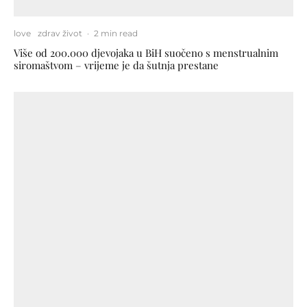
love
zdrav život
·
2 min read
Više od 200.000 djevojaka u BiH suočeno s menstrualnim
siromaštvom – vrijeme je da šutnja prestane