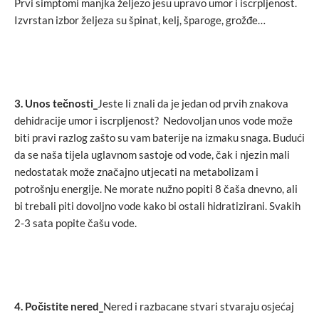
Prvi simptomi manjka željezo jesu upravo umor i iscrpljenost.
Izvrstan izbor željeza su špinat, kelj, šparoge, grožđe…
3.
Unos tečnosti_
Jeste li znali da je jedan od prvih znakova
dehidracije umor i iscrpljenost? Nedovoljan unos vode može
biti pravi razlog zašto su vam baterije na izmaku snaga. Budući
da se naša tijela uglavnom sastoje od vode, čak i njezin mali
nedostatak može značajno utjecati na metabolizam i
potrošnju energije. Ne morate nužno popiti 8 čaša dnevno, ali
bi trebali piti dovoljno vode kako bi ostali hidratizirani. Svakih
2-3 sata popite čašu vode.
4. Počistite nered_
Nered i razbacane stvari stvaraju osjećaj