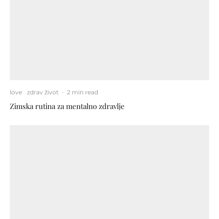
love
zdrav život
·
2 min read
Zimska rutina za mentalno zdravlje