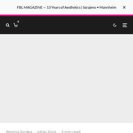
FBL MAGAZINE — 13 Years of Aesthetics | Sarajevo • Mannheim
0
Besima Svraka
·
zdrav život
·
2 min read