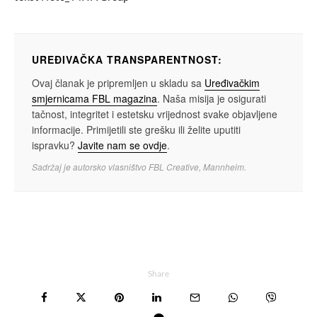
UREĐIVAČKA TRANSPARENTNOST:
Ovaj članak je pripremljen u skladu sa
Uređivačkim
smjernicama FBL magazina
. Naša misija je osigurati
tačnost, integritet i estetsku vrijednost svake objavljene
informacije. Primijetili ste grešku ili želite uputiti
ispravku?
Javite nam se ovdje
.
Sadržaj je autorsko vlasništvo FBL Creative, Mannheim.
Share