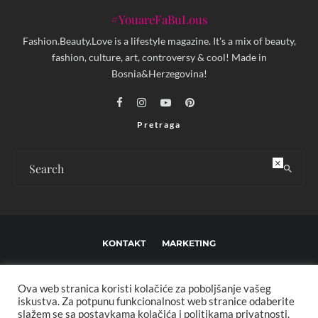
#YouareFaBuLous
Fashion.Beauty.Love is a lifestyle magazine. It's a mix of beauty,
fashion, culture, art, controversy & cool! Made in
Bosnia&Herzegovina!
Pretraga
×
KONTAKT
MARKETING
USLOVI KORIŠTENJA I UREĐIVAČKE SMJERNICE
Ova web stranica koristi kolačiće za poboljšanje vašeg
IMPRESSUM
O NAMA
iskustva. Za potpunu funkcionalnost web stranice odaberite
slažem se sa postavkama kolačića i politikama privatnosti.