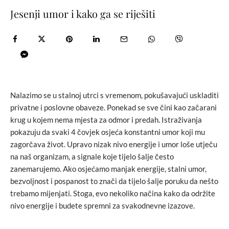
Jesenji umor i kako ga se riješiti
Nalazimo se u stalnoj utrci s vremenom, pokušavajući uskladiti
privatne i poslovne obaveze. Ponekad se sve čini kao začarani
krug u kojem nema mjesta za odmor i predah. Istraživanja
pokazuju da svaki 4 čovjek osjeća konstantni umor koji mu
zagorčava život. Upravo nizak nivo energije i umor loše utječu
na naš organizam, a signale koje tijelo šalje često
zanemarujemo. Ako osjećamo manjak energije, stalni umor,
bezvoljnost i pospanost to znači da tijelo šalje poruku da nešto
trebamo mijenjati. Stoga, evo nekoliko načina kako da održite
nivo energije i budete spremni za svakodnevne izazove.