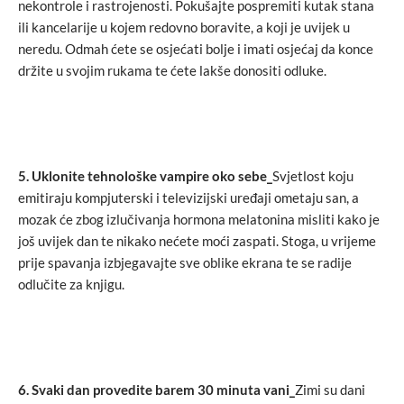
nekontrole i rastrojenosti. Pokušajte pospremiti kutak stana
ili kancelarije u kojem redovno boravite, a koji je uvijek u
neredu. Odmah ćete se osjećati bolje i imati osjećaj da konce
držite u svojim rukama te ćete lakše donositi odluke.
5.
Uklonite tehnološke vampire oko sebe_
Svjetlost koju
emitiraju kompjuterski i televizijski uređaji ometaju san, a
mozak će zbog izlučivanja hormona melatonina misliti kako je
još uvijek dan te nikako nećete moći zaspati. Stoga, u vrijeme
prije spavanja izbjegavajte sve oblike ekrana te se radije
odlučite za knjigu.
6.
Svaki dan provedite barem 30 minuta vani_
Zimi su dani