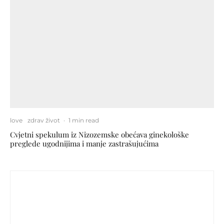
love
zdrav život
·
1 min read
Cvjetni spekulum iz Nizozemske obećava ginekološke
preglede ugodnijima i manje zastrašujućima