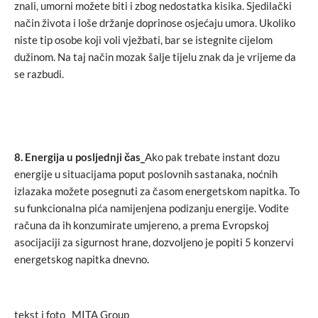
znali, umorni možete biti i zbog nedostatka kisika. Sjedilački
način života i loše držanje doprinose osjećaju umora. Ukoliko
niste tip osobe koji voli vježbati, bar se istegnite cijelom
dužinom. Na taj način mozak šalje tijelu znak da je vrijeme da
se razbudi.
8.
Energija u posljednji čas_
Ako pak trebate instant dozu
energije u situacijama poput poslovnih sastanaka, noćnih
izlazaka možete posegnuti za časom energetskom napitka. To
su funkcionalna pića namijenjena podizanju energije. Vodite
računa da ih konzumirate umjereno, a prema Evropskoj
asocijaciji za sigurnost hrane, dozvoljeno je popiti 5 konzervi
energetskog napitka dnevno.
tekst i foto_ MITA Group