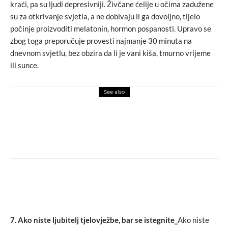
kraći, pa su ljudi depresivniji. Živčane ćelije u očima zadužene
su za otkrivanje svjetla, a ne dobivaju li ga dovoljno, tijelo
počinje proizvoditi melatonin, hormon pospanosti. Upravo se
zbog toga preporučuje provesti najmanje 30 minuta na
dnevnom svjetlu, bez obzira da li je vani kiša, tmurno vrijeme
ili sunce.
See also
video
zdrav život
Portal DOKTOR KAD MI TREBA za online
komunikaciju s ljekarima, bilo kada i bilo
gdje
7. Ako niste ljubitelj tjelovježbe, bar se istegnite_
Ako niste