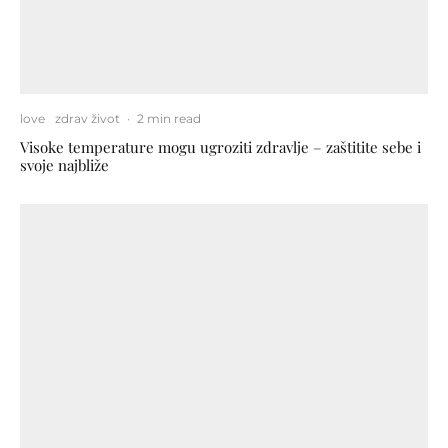
love
zdrav život
·
2 min read
Visoke temperature mogu ugroziti zdravlje – zaštitite sebe i
svoje najbliže