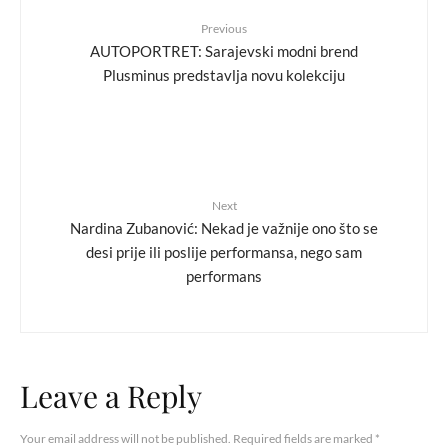
Previous
AUTOPORTRET: Sarajevski modni brend
Plusminus predstavlja novu kolekciju
Next
Nardina Zubanović: Nekad je važnije ono što se
desi prije ili poslije performansa, nego sam
performans
Leave a Reply
Your email address will not be published.
Required fields are marked
*