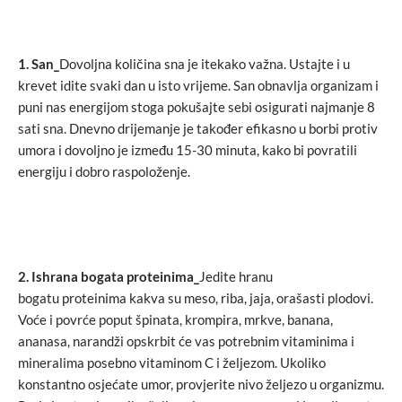
1.
San_
Dovoljna količina sna je itekako važna. Ustajte i u
krevet idite svaki dan u isto vrijeme. San obnavlja organizam i
puni nas energijom stoga pokušajte sebi osigurati najmanje 8
sati sna. Dnevno drijemanje je također efikasno u borbi protiv
umora i dovoljno je između 15-30 minuta, kako bi povratili
energiju i dobro raspoloženje.
2. Ishrana bogata proteinima_
Jedite hranu
bogatu proteinima kakva su meso, riba, jaja, orašasti plodovi.
Voće i povrće poput špinata, krompira, mrkve, banana,
ananasa, narandži opskrbit će vas potrebnim vitaminima i
mineralima posebno vitaminom C i željezom. Ukoliko
konstantno osjećate umor, provjerite nivo željezo u organizmu.