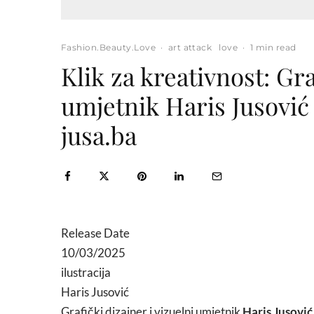
Fashion.Beauty.Love
·
art attack
love
·
1 min read
Klik za kreativnost: Gra
umjetnik Haris Jusović
jusa.ba
Release Date
10/03/2025
ilustracija
Haris Jusović
Grafički dizajner i vizuelni umjetnik
Haris Jusović