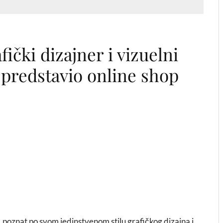
fički dizajner i vizuelni
 predstavio online shop
, poznat po svom jedinstvenom stilu grafičkog dizajna i