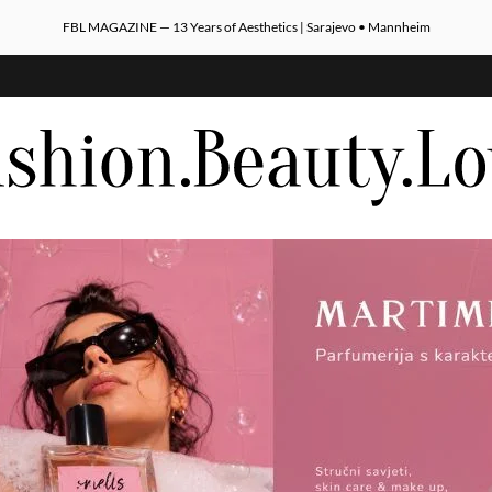
FBL MAGAZINE — 13 Years of Aesthetics | Sarajevo • Mannheim