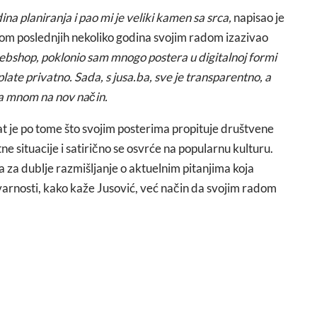
a planiranja i pao mi je veliki kamen sa srca,
napisao je
kom poslednjih nekoliko godina svojim radom izazivao
bshop, poklonio sam mnogo postera u digitalnoj formi
 uplate privatno. Sada, s jusa.ba, sve je transparentno, a
sa mnom na nov način.
nat je po tome što svojim posterima propituje društvene
 situacije i satirično se osvrće na popularnu kulturu.
a za dublje razmišljanje o aktuelnim pitanjima koja
varnosti, kako kaže Jusović, već način da svojim radom