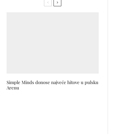
Simple Minds donose najveće hitove u pulsku
Arenu
Vrijeme je da počnemo slušati:
audio i njegov tržišni potencijal
na Danima komunikacija