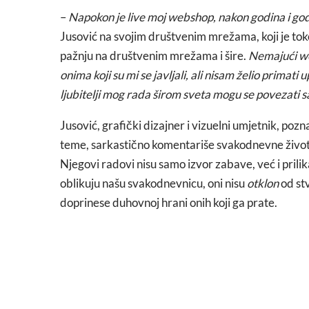
–
Napokon je live moj webshop, nakon godina i godin
Jusović na svojim društvenim mrežama, koji je to
pažnju na društvenim mrežama i šire.
Nemajući we
onima koji su mi se javljali, ali nisam želio primati
ljubitelji mog rada širom sveta mogu se povezati 
Jusović, grafički dizajner i vizuelni umjetnik, poz
teme, sarkastično komentariše svakodnevne životne
Njegovi radovi nisu samo izvor zabave, već i prilik
oblikuju našu svakodnevnicu, oni nisu
otklon
od st
doprinese duhovnoj hrani onih koji ga prate.