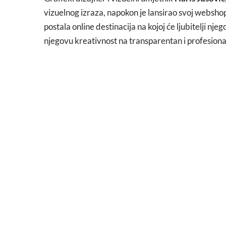
vizuelnog izraza, napokon je lansirao svoj websho
postala online destinacija na kojoj će ljubitelji nj
njegovu kreativnost na transparentan i profesiona