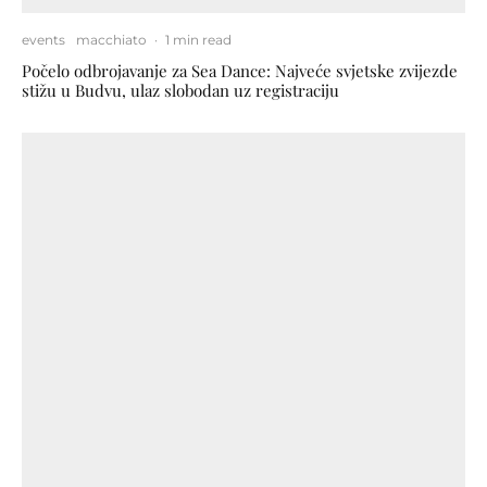
events
macchiato
·
1 min read
Počelo odbrojavanje za Sea Dance: Najveće svjetske zvijezde
stižu u Budvu, ulaz slobodan uz registraciju