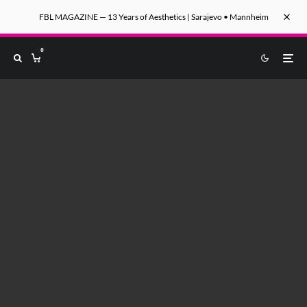
FBL MAGAZINE — 13 Years of Aesthetics | Sarajevo • Mannheim
0