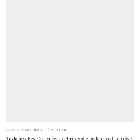
events
macchiato
·
2 min read
Tuzla Jazz Fest: Tri večeri, četiri zemlje, jedan grad koji diše