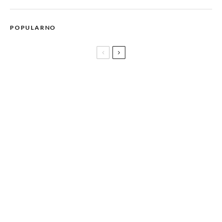
POPULARNO
Sex Pistols najavio izdanja tri live snimka sa njihove