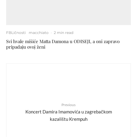
FBLičnosti
macchiato
·
2 min read
Svi hvale mišiće Matta Damona u ODISEJI, a oni zapravo
pripadaju ovoj ženi
Previous
Koncert Damira Imamovića u zagrebačkom
kazalištu Krempuh