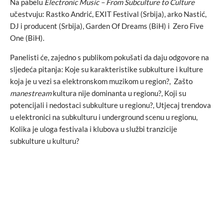
Na pabelu
Electronic Music – From Subculture to Culture
učestvuju: Rastko Andrić, EXIT Festival (Srbija), arko Nastić,
DJ i producent (Srbija), Garden Of Dreams (BiH) i Zero Five
One (BiH).
Panelisti će, zajedno s publikom pokušati da daju odgovore na
sljedeća pitanja: Koje su karakteristike subkulture i kulture
koja je u vezi sa elektronskom muzikom u region?, Zašto
manestream
kultura nije dominanta u regionu?, Koji su
potencijali i nedostaci subkulture u regionu?, Utjecaj trendova
u elektronici na subkulturu i underground scenu u regionu,
Kolika je uloga festivala i klubova u službi tranzicije
subkulture u kulturu?