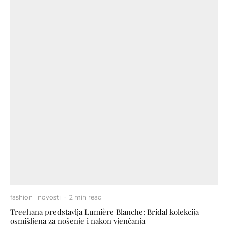
fashion
novosti
·
2 min read
Treehana predstavlja Lumière Blanche: Bridal kolekcija
osmišljena za nošenje i nakon vjenčanja