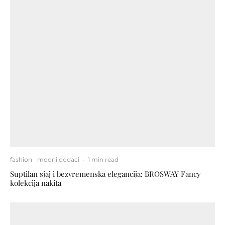
fashion
modni dodaci
·
1 min read
Suptilan sjaj i bezvremenska elegancija: BROSWAY Fancy
kolekcija nakita