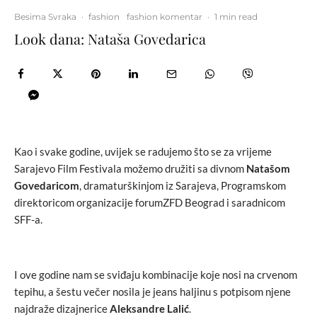
Besima Svraka
·
fashion
fashion komentar
·
1 min read
Look dana: Nataša Govedarica
Kao i svake godine, uvijek se radujemo što se za vrijeme
Sarajevo Film Festivala možemo družiti sa divnom
Natašom
Govedaricom
, dramaturškinjom iz Sarajeva, Programskom
direktoricom organizacije forumZFD Beograd i saradnicom
SFF-a.
I ove godine nam se sviđaju kombinacije koje nosi na crvenom
tepihu, a šestu večer nosila je jeans haljinu s potpisom njene
najdraže dizajnerice
Aleksandre Lalić
.