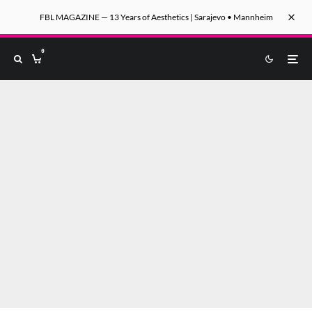
FBL MAGAZINE — 13 Years of Aesthetics | Sarajevo • Mannheim
0