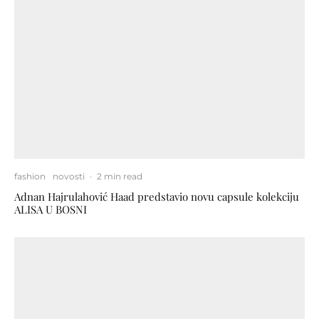
fashion
novosti
·
2 min read
Adnan Hajrulahović Haad predstavio novu capsule kolekciju
ALISA U BOSNI