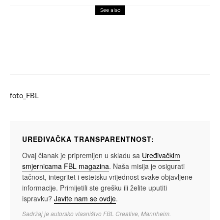
See also
fashion
rewriting fashion
Francuska definirala razliku između ‘ultra
brze’ i klasične ‘brze mode’: Na udaru
Temu i Shein!
foto_FBL
UREĐIVAČKA TRANSPARENTNOST:
Ovaj članak je pripremljen u skladu sa
Uređivačkim
smjernicama FBL magazina
. Naša misija je osigurati
tačnost, integritet i estetsku vrijednost svake objavljene
informacije. Primijetili ste grešku ili želite uputiti
ispravku?
Javite nam se ovdje
.
Sadržaj je autorsko vlasništvo FBL Creative, Mannheim.