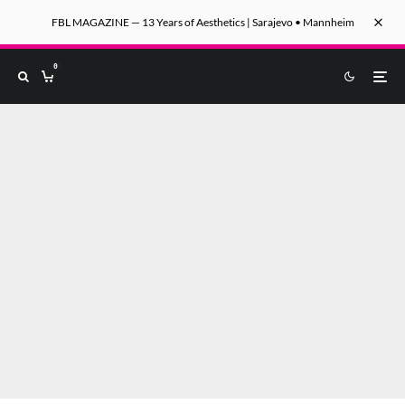
FBL MAGAZINE — 13 Years of Aesthetics | Sarajevo • Mannheim
0