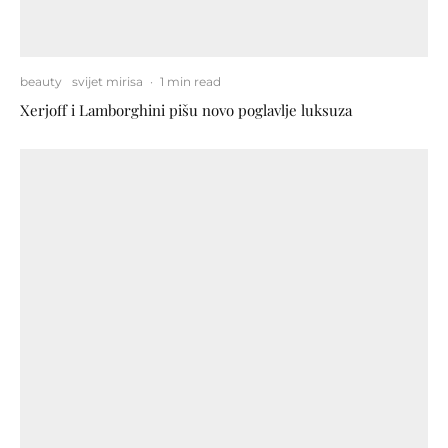
beauty
svijet mirisa
·
1 min read
Xerjoff i Lamborghini pišu novo poglavlje luksuza