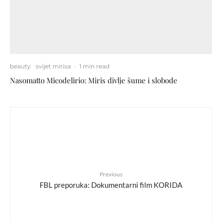
beauty
svijet mirisa
·
1 min read
Nasomatto Micodelirio: Miris divlje šume i slobode
Previous
FBL preporuka: Dokumentarni film KORIDA