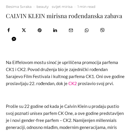
Besima Svraka
·
beauty
svijet mirisa
·
1 min read
CALVIN KLEIN mirisna rođendanska zabava
Na Eiffelovom mostu sinoć je upriličena promocija parfema
CK1 i CK2. Povod druženja bio je zajednički rođendan
Sarajevo Film Festivala i kultnog parfema CK1. Oni ove godine
proslavljaju 22. rođendan, dok je
CK2
proslavio svoj prvi.
Prošle su 22 godine od kada je Calvin Klein u prodaju pustio
svoj poznati unisex parfem CK One, a ove godine predstavljen
je i novi gender-free parfem – CK2. Namijenjen millennials
generaciji, odnosno mlađim, modernim generacijama, miris