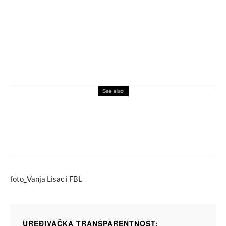
See also
beauty
svijet mirisa
DIOR Sauvage Elixir: Snažan, elegantan i
tajanstven
foto_Vanja Lisac i FBL
UREĐIVAČKA TRANSPARENTNOST: