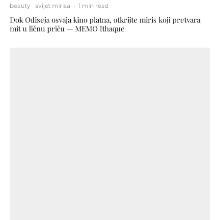
beauty
svijet mirisa
·
1 min read
Dok Odiseja osvaja kino platna, otkrijte miris koji pretvara
mit u ličnu priču — MEMO Ithaque