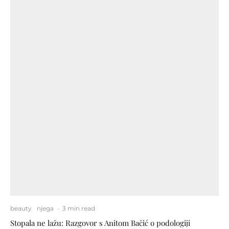
beauty
njega
·
3 min read
Stopala ne lažu: Razgovor s Anitom Bačić o podologiji