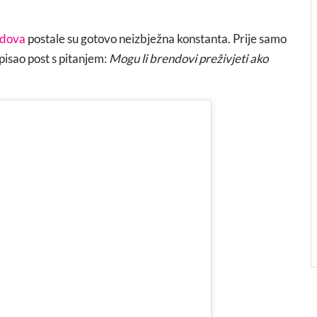
ndova
postale su gotovo neizbježna konstanta. Prije samo
isao post s pitanjem:
Mogu li brendovi preživjeti ako