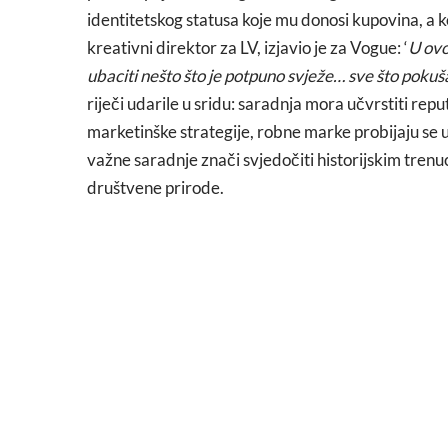
identitetskog statusa koje mu donosi kupovina, a k
kreativni direktor za LV, izjavio je za Vogue: ‘
U ovo
ubaciti nešto što je potpuno svježe… sve što pok
riječi udarile u sridu: saradnja mora učvrstiti rep
marketinške strategije, robne marke probijaju se u
važne saradnje znači svjedočiti historijskim trenuc
društvene prirode.