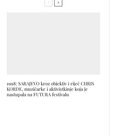
1998: SARAJEVO kroz objektiv i riječ CHRIS
KORDE, muzičarke i aktivistkinje koja je
nastupala na FUTURA festivalu
Emi Trnka – unplugged koncert
u BKC-u