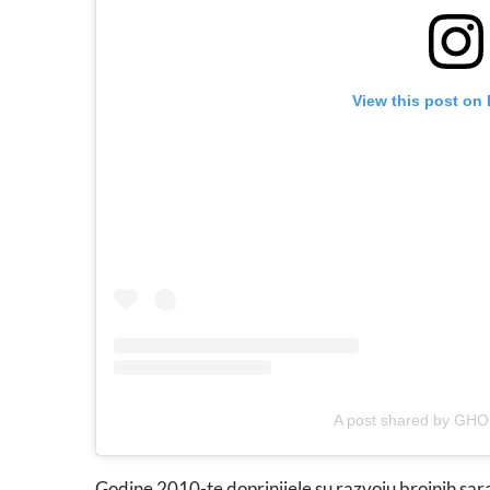
View this post on
A post shared by GH
Godine 2010-te doprinijele su razvoju brojnih sa