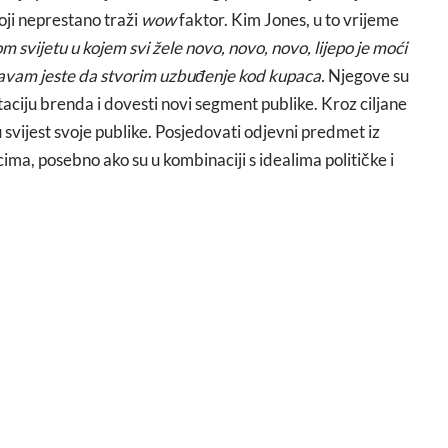
oji neprestano traži
wow
faktor. Kim Jones, u to vrijeme
m svijetu u kojem svi žele novo, novo, novo, lijepo je moći
ušavam jeste da stvorim uzbuđenje kod kupaca.
Njegove su
utaciju brenda i dovesti novi segment publike. Kroz ciljane
 svijest svoje publike. Posjedovati odjevni predmet iz
ima, posebno ako su u kombinaciji s idealima političke i