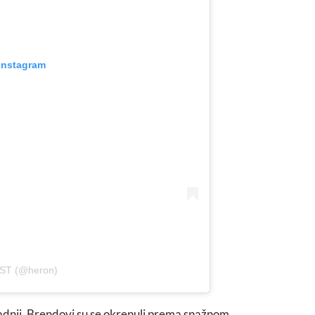
 Instagram
OST (@heron)
radnji. Brendovi su se okrenuli prema snažnom