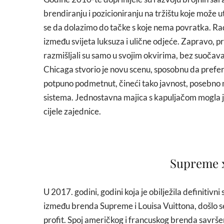
brendiranju i pozicioniranju na tržištu koje može 
se da dolazimo do tačke s koje nema povratka. Rad
između svijeta luksuza i ulične odjeće. Zapravo, p
razmišljali su samo u svojim okvirima, bez suočav
Chicaga stvorio je novu scenu, sposobnu da prefer
potpuno podmetnut, čineći tako javnost, poseb
sistema. Jednostavna majica s kapuljačom mogla 
cijele zajednice.
Supreme x
U 2017. godini, godini koja je obilježila definitivn
između brenda Supreme i Louisa Vuittona, došlo se
profit. Spoj američkog i francuskog brenda savrše