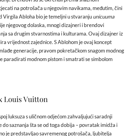
utjecati na potrošača u njegovim navikama, međutim, čini
 Virgila Abloha bio je temeljni u stvaranju
unicuuma
rije njegovog dolaska, mnogi dizajneri i brendovi
anja sa drugim stvarnostima i kulturama. Ovaj dizajner iz
ira vrijednost zajednice. S Ablohom je ovaj koncept
no mlađe generacije, pravom pokretačkom snagom modnog
je paradirati modnom pistom i smatrati se simbolom
 Louis Vuitton
i spoj luksuza s uličnom odjećom zahvaljujući saradnji
 do saznanja šta se od toga dobija – povratak imidža i
no je predstavljao savremenog potrošača, ljubitelja