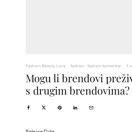
Fashion.Beauty.Love
·
fashion
fashion komentar
·
5 
Mogu li brendovi preživ
s drugim brendovima?
Release Date