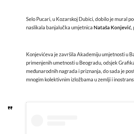
Selo Pucari, u Kozarskoj Dubici, dobilo je mural 
naslikala banjalučka umjetnica
Nataša Konjević
,
Konjevićeva je završila Akademiju umjetnosti u Ba
primenjenih umetnosti u Beogradu, odsjek Grafika 
međunarodnih nagrada i priznanja, do sada je posta
mnogim kolektivnim izložbama u zemlji i inostrans