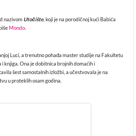
pod nazivom
Utočište
, koji je na porodičnoj kući Babića
 piše
Mondo
.
njoj Luci, a trenutno pohađa master studije na Fakultetu
i knjiga. Ona je dobitnica brojnih domaćih i
vila šest samostalnih izložbi, a učestvovala je na
tvu u proteklih osam godina.