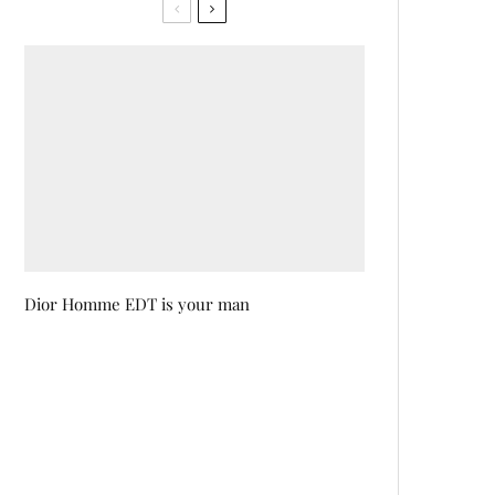
Dior Homme EDT is your man
Najbolja kreacija sa 30. SFF-a
prema vašim glasovima je haljina
dizajnerice Aleksandre Klačar
Vruća disco groznica ponovo
trese Sarajevo: Disco Gripa 3.0