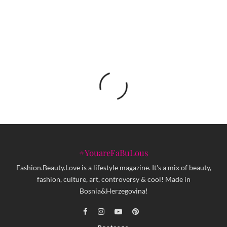
najavilo proslavu 25 godina EXIT festivala!
#YouareFaBuLous
Fashion.Beauty.Love is a lifestyle magazine. It's a mix of beauty,
fashion, culture, art, controversy & cool! Made in
Bosnia&Herzegovina!