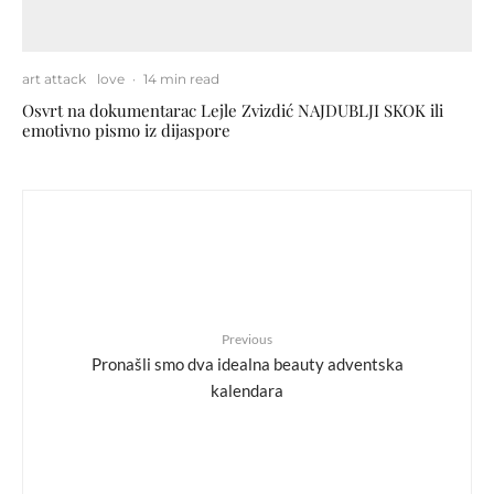
art attack
love
·
14 min read
Osvrt na dokumentarac Lejle Zvizdić NAJDUBLJI SKOK ili
emotivno pismo iz dijaspore
Previous
Pronašli smo dva idealna beauty adventska
kalendara