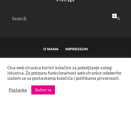
Pretraga
×
O NAMA
IMPRESSUM
USLOVI KORIŠTENJA I UREĐIVAČKE SMJERNICE
Ova web stranica koristi kolačiće za poboljšanje vašeg
POLITIKA PRIVATNOSTI
MARKETING
KONTAKT
iskustva. Za potpunu funkcionalnost web stranice odaberite
slažem se sa postavkama kolačića i politikama privatnosti.
Copyright © 2013 - 2025 FBL creative. Sva prava zadržana. Developed by:
Postavke
Slažem se
XStreamThemes