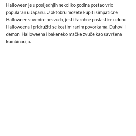
Halloween je u posljednjih nekoliko godina postao vrlo
popularan u Japanu. U oktobru možete kupiti simpatične
Halloween suvenire posvuda, jesti čarobne poslastice u duhu
Halloweena i pridružiti se kostimiranim povorkama. Duhovi i
demoni Halloweena i bakeneko mačke zvuče kao savršena
kombinacija.