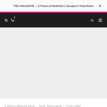
FBL MAGAZINE — 13 Years of Aesthetics | Sarajevo • Mannheim
0
Fashion.Beauty.Love
·
love
putovanja
·
1 min read