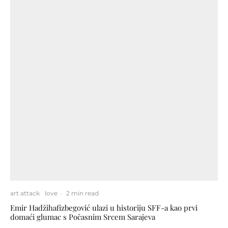
art attack
love
·
2 min read
Emir Hadžihafizbegović ulazi u historiju SFF-a kao prvi
domaći glumac s Počasnim Srcem Sarajeva