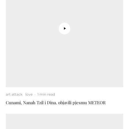
art attack
love
·
1 min read
Cunami, Nanah Tzil i Dina. objavili pjesmu METEOR