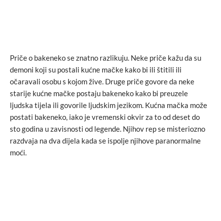
Priče o bakeneko se znatno razlikuju. Neke priče kažu da su
demoni koji su postali kućne mačke kako bi ili štitili ili
očaravali osobu s kojom žive. Druge priče govore da neke
starije kućne mačke postaju bakeneko kako bi preuzele
ljudska tijela ili govorile ljudskim jezikom. Kućna mačka može
postati bakeneko, iako je vremenski okvir za to od deset do
sto godina u zavisnosti od legende. Njihov rep se misteriozno
razdvaja na dva dijela kada se ispolje njihove paranormalne
moći.