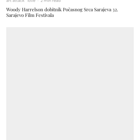
art attack
love
·
2 min read
Woody Harrelson dobitnik Počasnog Srca Sarajeva 32.
Sarajevo Film Festivala