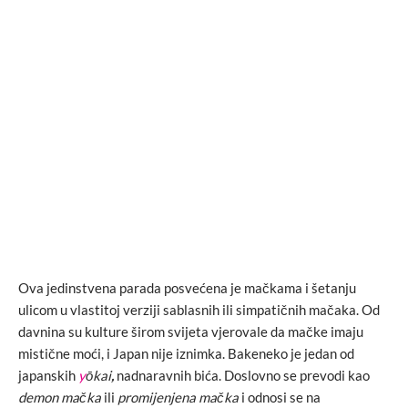
Ova jedinstvena parada posvećena je mačkama i šetanju
ulicom u vlastitoj verziji sablasnih ili simpatičnih mačaka. Od
davnina su kulture širom svijeta vjerovale da mačke imaju
mistične moći, i Japan nije iznimka. Bakeneko je jedan od
japanskih
y
ō
kai
,
nadnaravnih bića. Doslovno se prevodi kao
demon mačka
ili
promijenjena mačka
i odnosi se na