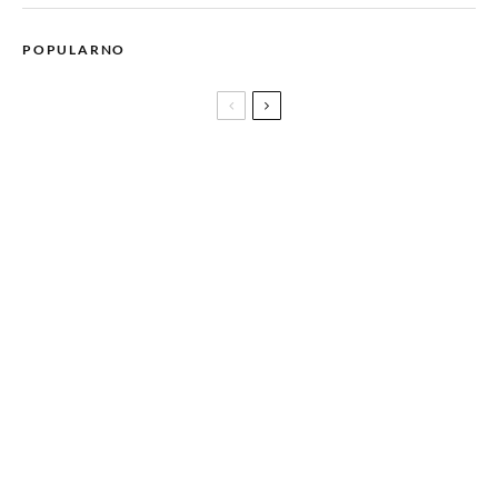
POPULARNO
Nove limitirane kolekcije brenda L’Occitane koje će uljepšati
vaše ljeto