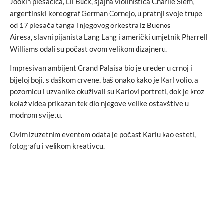
Jookin plesačica, Lil Buck, sjajna violinistica Charlie Siem,
argentinski koreograf German Cornejo, u pratnji svoje trupe
od 17 plesača tanga i njegovog orkestra iz Buenos
Airesa,
slavni pijanista Lang Lang i američki umjetnik
Pharrell
Williams odali su počast ovom velikom dizajneru.
Impresivan ambijent Grand Palaisa bio je uređen u crnoj i
bijeloj boji, s daškom crvene, baš onako kako je Karl volio, a
pozornicu i uzvanike okuživali su Karlovi portreti, dok je kroz
kolaž videa prikazan tek dio njegove velike ostavštive u
modnom svijetu.
Ovim izuzetnim eventom odata je počast Karlu kao esteti,
fotografu i velikom kreativcu.