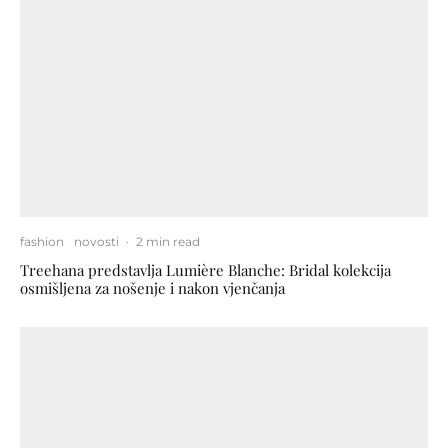
fashion
novosti
·
2 min read
Treehana predstavlja Lumière Blanche: Bridal kolekcija
osmišljena za nošenje i nakon vjenčanja