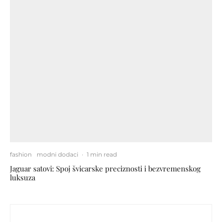
fashion
modni dodaci
·
1 min read
Jaguar satovi: Spoj švicarske preciznosti i bezvremenskog
luksuza