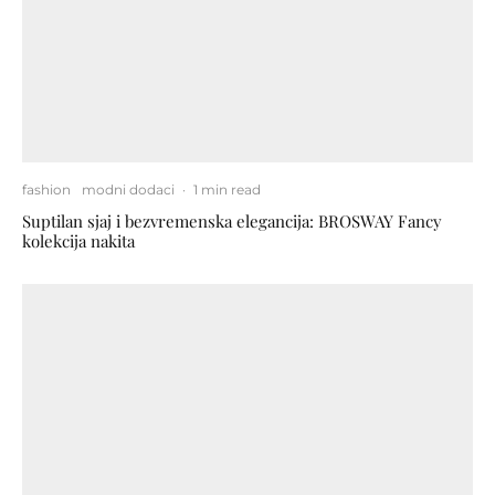
fashion
modni dodaci
·
1 min read
Suptilan sjaj i bezvremenska elegancija: BROSWAY Fancy
kolekcija nakita