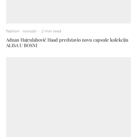
fashion
novosti
·
2 min read
Adnan Hajrulahović Haad predstavio novu capsule kolekciju
ALISA U BOSNI