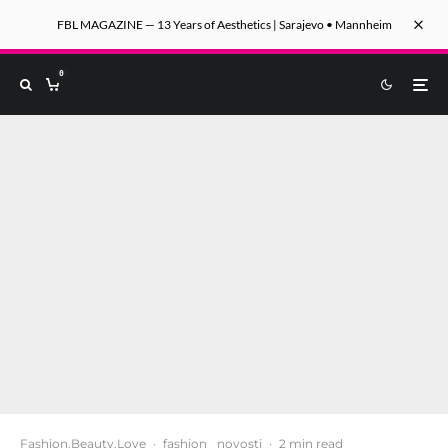
FBL MAGAZINE — 13 Years of Aesthetics | Sarajevo • Mannheim
0
Fashion.Beauty.Love
·
fashion
novosti
·
2 min read