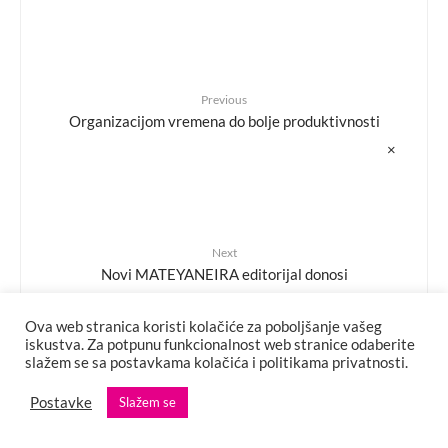
Previous
Organizacijom vremena do bolje produktivnosti
×
Next
Novi MATEYANEIRA editorijal donosi
fantazmagoričan splet klasične umjetnosti i
svemirskih veduta upotpunjen savremenim
Ova web stranica koristi kolačiće za poboljšanje vašeg
iskustva. Za potpunu funkcionalnost web stranice odaberite
porukama
slažem se sa postavkama kolačića i politikama privatnosti.
Postavke
Slažem se