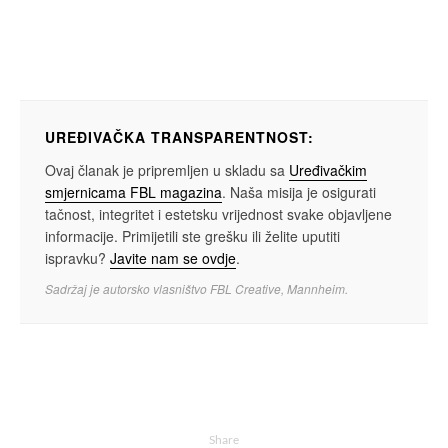
UREĐIVAČKA TRANSPARENTNOST:
Ovaj članak je pripremljen u skladu sa
Uređivačkim
smjernicama FBL magazina
. Naša misija je osigurati
tačnost, integritet i estetsku vrijednost svake objavljene
informacije. Primijetili ste grešku ili želite uputiti
ispravku?
Javite nam se ovdje
.
Sadržaj je autorsko vlasništvo FBL Creative, Mannheim.
Share