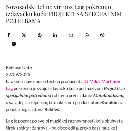
Novosadski tehno virtuoz Lag pokrenuo
izdavačku kuću PROJEKTI SA SPECIJALNIM
POTREBAMA
Release Date
22/09/2023
Istaknuti novosadski techno producent i
DJ Miloš Martinov
Lag
pokrenuo je svoju izdavačku kuću pod nazivom
Projekti sa
specijalnim potrebama
i objavio prvo izdanje
Metabolidizam
,
u saradnji sa reperom, bitmakerom i producentom
Đomlom
iz
popularnog sastava
Bekfleš
.
Lag je poznat po svojoj muzičkoj raznovrsnosti koja obuhvata
širok spektar žanrova – od disco edita, preko bass muzike i