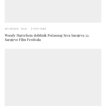
art attack
love
·
2 min read
Woody Harrelson dobitnik Počasnog Srca Sarajeva 32.
Sarajevo Film Festivala