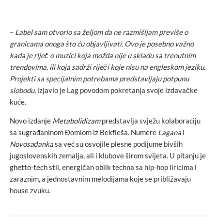
–
Label sam otvorio sa željom da ne razmišljam previše o
granicama onoga što ću objavljivati. Ovo je posebno važno
kada je riječ o muzici koja možda nije u skladu sa trenutnim
trendovima, ili koja sadrži riječi koje nisu na engleskom jeziku.
Projekti sa specijalnim potrebama predstavljaju potpunu
slobodu,
izjavio je Lag povodom pokretanja svoje izdavačke
kuće.
Novo izdanje
Metabolidizam
predstavlja svježu kolaboraciju
sa sugrađaninom Đomlom iz Bekfleša. Numere
Lagana
i
Novosađanka
sa već su osvojile plesne podijume bivših
jugoslovenskih zemalja, ali i klubove širom svijeta. U pitanju je
ghetto-tech stil, energičan oblik techna sa hip-hop liricima i
zaraznim, a jednostavnim melodijama koje se približavaju
house zvuku.