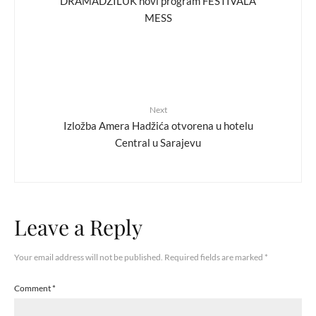
DRAMADŽILUK novi program FESTIVALA
MESS
Next
Izložba Amera Hadžića otvorena u hotelu
Central u Sarajevu
Leave a Reply
Your email address will not be published.
Required fields are marked
*
Comment
*