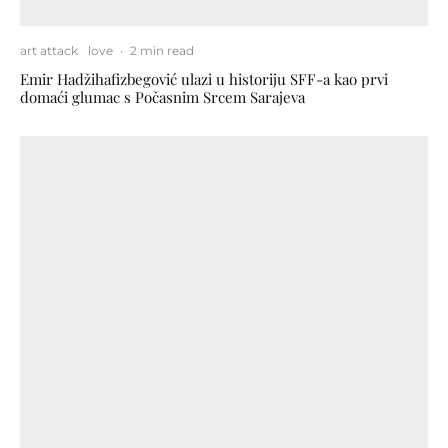
art attack
love
·
2 min read
Emir Hadžihafizbegović ulazi u historiju SFF-a kao prvi
domaći glumac s Počasnim Srcem Sarajeva