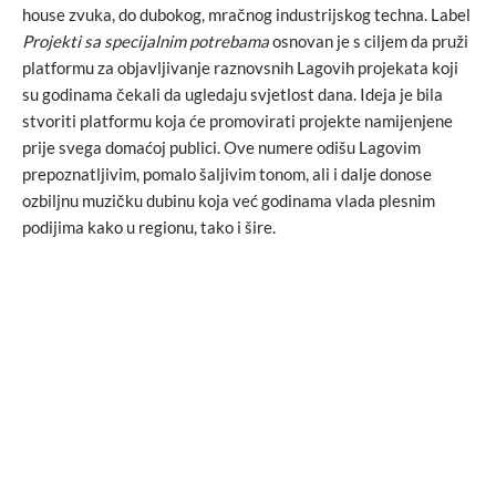
house zvuka, do dubokog, mračnog industrijskog techna. Label
Projekti sa specijalnim potrebama
osnovan je s ciljem da pruži
platformu za objavljivanje raznovsnih Lagovih projekata koji
su godinama čekali da ugledaju svjetlost dana. Ideja je bila
stvoriti platformu koja će promovirati projekte namijenjene
prije svega domaćoj publici. Ove numere odišu Lagovim
prepoznatljivim, pomalo šaljivim tonom, ali i dalje donose
ozbiljnu muzičku dubinu koja već godinama vlada plesnim
podijima kako u regionu, tako i šire.