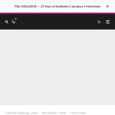
FBL MAGAZINE — 13 Years of Aesthetics | Sarajevo • Mannheim
0
Fashion.Beauty.Love
·
art attack
love
·
1 min read