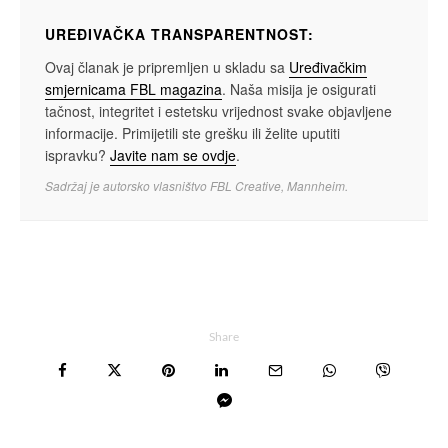
UREĐIVAČKA TRANSPARENTNOST:
Ovaj članak je pripremljen u skladu sa
Uređivačkim
smjernicama FBL magazina
. Naša misija je osigurati
tačnost, integritet i estetsku vrijednost svake objavljene
informacije. Primijetili ste grešku ili želite uputiti
ispravku?
Javite nam se ovdje
.
Sadržaj je autorsko vlasništvo FBL Creative, Mannheim.
Share