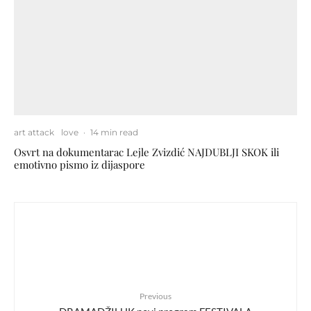
art attack
love
·
14 min read
Osvrt na dokumentarac Lejle Zvizdić NAJDUBLJI SKOK ili
emotivno pismo iz dijaspore
Previous