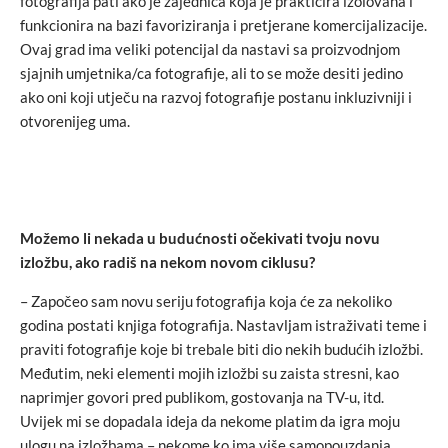
fotografija pati ako je zajednica koja je prakticira izolovana i
funkcionira na bazi favoriziranja i pretjerane komercijalizacije.
Ovaj grad ima veliki potencijal da nastavi sa proizvodnjom
sjajnih umjetnika/ca fotografije, ali to se može desiti jedino
ako oni koji utječu na razvoj fotografije postanu inkluzivniji i
otvorenijeg uma.
Možemo li nekada u budućnosti očekivati tvoju novu
izložbu, ako radiš na nekom novom ciklusu?
– Započeo sam novu seriju fotografija koja će za nekoliko
godina postati knjiga fotografija. Nastavljam istraživati teme i
praviti fotografije koje bi trebale biti dio nekih budućih izložbi.
Međutim, neki elementi mojih izložbi su zaista stresni, kao
naprimjer govori pred publikom, gostovanja na TV-u, itd.
Uvijek mi se dopadala ideja da nekome platim da igra moju
ulogu na izložbama – nekome ko ima više samopouzdanja,