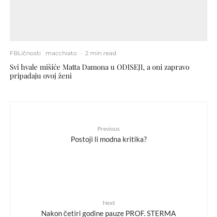
FBLičnosti
macchiato
·
2 min read
Svi hvale mišiće Matta Damona u ODISEJI, a oni zapravo
pripadaju ovoj ženi
Previous
Postoji li modna kritika?
Next
Nakon četiri godine pauze PROF. STERMA