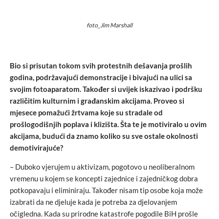
foto_Jim Marshall
Bio si prisutan tokom svih protestnih dešavanja prošlih
godina, podržavajući demonstracije i bivajući na ulici sa
svojim fotoaparatom. Također si uvijek iskazivao i podršku
različitim kulturnim i građanskim akcijama. Proveo si
mjesece pomažući žrtvama koje su stradale od
prošlogodišnjih poplava i klizišta. Šta te je motiviralo u ovim
akcijama, budući da znamo koliko su sve ostale okolnosti
demotivirajuće?
– Duboko vjerujem u aktivizam, pogotovo u neoliberalnom
vremenu u kojem se koncepti zajednice i zajedničkog dobra
potkopavaju i eliminiraju. Također nisam tip osobe koja može
izabrati da ne djeluje kada je potreba za djelovanjem
očigledna. Kada su prirodne katastrofe pogodile BiH prošle