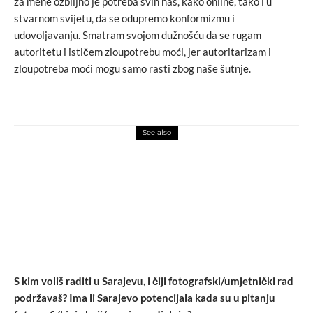
za mene ozbiljno je potreba svih nas, kako online, tako i u
stvarnom svijetu, da se odupremo konformizmu i
udovoljavanju. Smatram svojom dužnošću da se rugam
autoritetu i ističem zloupotrebu moći, jer autoritarizam i
zloupotreba moći mogu samo rasti zbog naše šutnje.
See also
macchiato
novosti
Nakon 14 godina pronađene ukradene
slike Picassa i Chagalla
S kim voliš raditi u Sarajevu, i čiji fotografski/umjetnički rad
podržavaš? Ima li Sarajevo potencijala kada su u pitanju