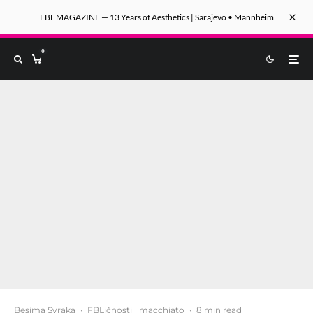
FBL MAGAZINE — 13 Years of Aesthetics | Sarajevo • Mannheim
0
Besima Svraka
·
FBLičnosti
macchiato
·
8 min read