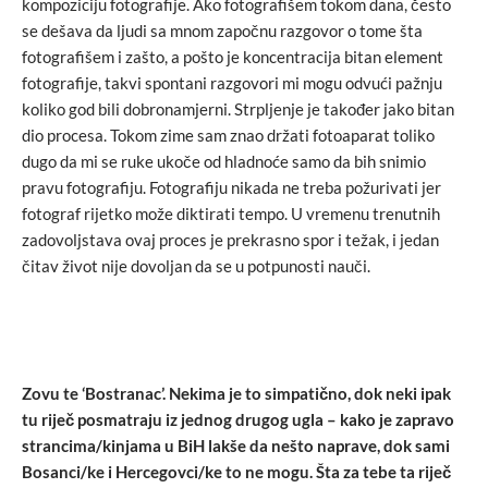
kompoziciju fotografije. Ako fotografišem tokom dana, često
se dešava da ljudi sa mnom započnu razgovor o tome šta
fotografišem i zašto, a pošto je koncentracija bitan element
fotografije, takvi spontani razgovori mi mogu odvući pažnju
koliko god bili dobronamjerni. Strpljenje je također jako bitan
dio procesa. Tokom zime sam znao držati fotoaparat toliko
dugo da mi se ruke ukoče od hladnoće samo da bih snimio
pravu fotografiju. Fotografiju nikada ne treba požurivati jer
fotograf rijetko može diktirati tempo. U vremenu trenutnih
zadovoljstava ovaj proces je prekrasno spor i težak, i jedan
čitav život nije dovoljan da se u potpunosti nauči.
Zovu te ‘Bostranac’. Nekima je to simpatično, dok neki ipak
tu riječ posmatraju iz jednog drugog ugla – kako je zapravo
strancima/kinjama u BiH lakše da nešto naprave, dok sami
Bosanci/ke i Hercegovci/ke to ne mogu. Šta za tebe ta riječ