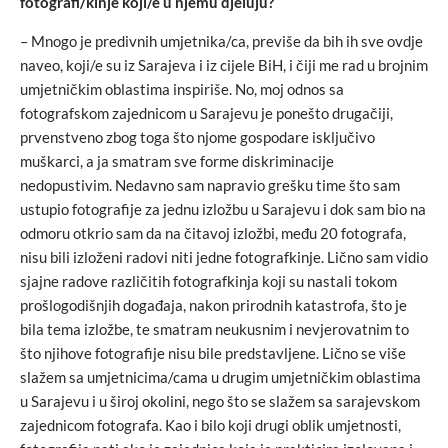
fotografi/kinje koji/e u njemu djeluju?
– Mnogo je predivnih umjetnika/ca, previše da bih ih sve ovdje
naveo, koji/e su iz Sarajeva i iz cijele BiH, i čiji me rad u brojnim
umjetničkim oblastima inspiriše. No, moj odnos sa
fotografskom zajednicom u Sarajevu je ponešto drugačiji,
prvenstveno zbog toga što njome gospodare isključivo
muškarci, a ja smatram sve forme diskriminacije
nedopustivim. Nedavno sam napravio grešku time što sam
ustupio fotografije za jednu izložbu u Sarajevu i dok sam bio na
odmoru otkrio sam da na čitavoj izložbi, među 20 fotografa,
nisu bili izloženi radovi niti jedne fotografkinje. Lično sam vidio
sjajne radove različitih fotografkinja koji su nastali tokom
prošlogodišnjih događaja, nakon prirodnih katastrofa, što je
bila tema izložbe, te smatram neukusnim i nevjerovatnim to
što njihove fotografije nisu bile predstavljene. Lično se više
slažem sa umjetnicima/cama u drugim umjetničkim oblastima
u Sarajevu i u široj okolini, nego što se slažem sa sarajevskom
zajednicom fotografa. Kao i bilo koji drugi oblik umjetnosti,