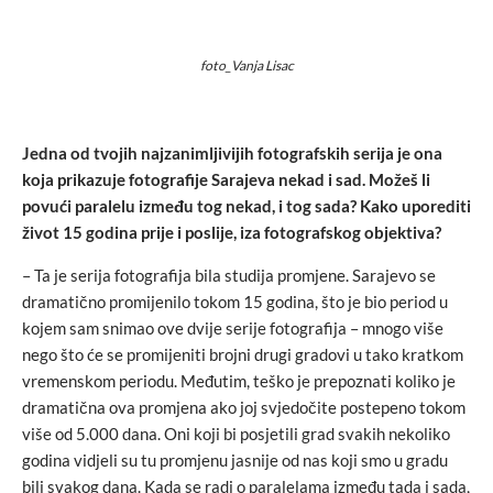
foto_Vanja Lisac
Jedna od tvojih najzanimljivijih fotografskih serija je ona
koja prikazuje fotografije Sarajeva nekad i sad. Možeš li
povući paralelu između tog nekad, i tog sada? Kako uporediti
život 15 godina prije i poslije, iza fotografskog objektiva?
– Ta je serija fotografija bila studija promjene. Sarajevo se
dramatično promijenilo tokom 15 godina, što je bio period u
kojem sam snimao ove dvije serije fotografija – mnogo više
nego što će se promijeniti brojni drugi gradovi u tako kratkom
vremenskom periodu. Međutim, teško je prepoznati koliko je
dramatična ova promjena ako joj svjedočite postepeno tokom
više od 5.000 dana. Oni koji bi posjetili grad svakih nekoliko
godina vidjeli su tu promjenu jasnije od nas koji smo u gradu
bili svakog dana. Kada se radi o paralelama između tada i sada,