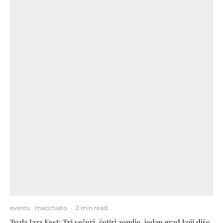
events
macchiato
·
2 min read
Tuzla Jazz Fest: Tri večeri, četiri zemlje, jedan grad koji diše