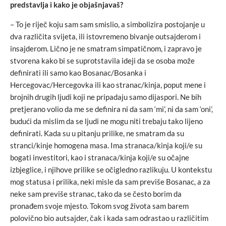
predstavlja i kako je objašnjavaš?
– To je riječ koju sam sam smislio, a simbolizira postojanje u
dva različita svijeta, ili istovremeno bivanje outsajderom i
insajderom. Lično je ne smatram simpatičnom, i zapravo je
stvorena kako bi se suprotstavila ideji da se osoba može
definirati ili samo kao Bosanac/Bosanka i
Hercegovac/Hercegovka ili kao stranac/kinja, poput mene i
brojnih drugih ljudi koji ne pripadaju samo dijaspori. Ne bih
pretjerano volio da me se definira ni da sam ‘mi’, ni da sam ‘oni’,
budući da mislim da se ljudi ne mogu niti trebaju tako lijeno
definirati. Kada su u pitanju prilike, ne smatram da su
stranci/kinje homogena masa. Ima stranaca/kinja koji/e su
bogati investitori, kao i stranaca/kinja koji/e su očajne
izbjeglice, i njihove prilike se očigledno razlikuju. U kontekstu
mog statusa i prilika, neki misle da sam previše Bosanac, a za
neke sam previše stranac, tako da se često borim da
pronađem svoje mjesto. Tokom svog života sam barem
polovično bio autsajder, čak i kada sam odrastao u različitim