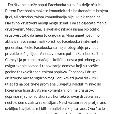
– Društvene mreže poput Facebooka su mač s dvije oštrice.
Putem Facebooka možete komunicirati s beskonačnim brojem
ljudi, ali prirodno, takva komunikacija nije uvijek značajna.
Naravno, društveni mediji mogu učiniti i da se osjećate manje
društvenim. Međutim, ja svakako nikada nisam bio toliko
društven, tako da meni to odgovara. Moja umjetnost i moj
aktivizam su samo imali koristi od Facebooka i interneta
generalno. Preko Facebooka su moje fotografije prvi put
privukle pažnju ljudi. A nedavno smo putem Facebooka Tim
Clancy i ja prikupili značajnu količinu novca potrebnog za
osiguravanje pomoći i renoviranje domova koji su prošle
godine teško oštećeni tokom poplava. Facebook i druge
društvene mreže sigurno mogu oblikovati javni diskurs i
utjecati na pozitivne promjene u svijetu. Međutim, nivo do
kojeg moji lični društveni komentari i online prisustvo
doprinose javnom diskursu u kontekstu ovog društva nisu
nešto o čemu zaista razmišljam. Ne shvatam sebe pretjerano
ozbiljno i uvijek su mi bili sumnjivi oni koji to rade. Ono što je