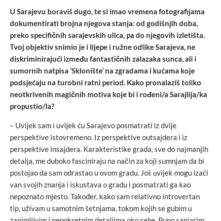
U Sarajevu boraviš dugo, te si imao vremena fotografijama
dokumentirati brojna njegova stanja: od godišnjih doba,
preko specifičnih sarajevskih ulica, pa do njegovih izletišta.
Tvoj objektiv snimio je i lijepe i ružne odlike Sarajeva, ne
diskriminirajući između fantastičnih zalazaka sunca, ali i
sumornih natpisa ‘Sklonište’ na zgradama i kućama koje
podsjećaju na turobni ratni period. Kako pronalaziš toliko
neotkrivenih magičnih motiva koje bi i rođeni/a Sarajlija/ka
propustio/la?
– Uvijek sam i uvijek ću Sarajevo posmatrati iz dvije
perspektive istovremeno. Iz perspektive outsajdera i iz
perspektive insajdera. Karakteristike grada, sve do najmanjih
detalja, me duboko fasciniraju na način za koji sumnjam da bi
postojao da sam odrastao u ovom gradu. Još uvijek mogu izaći
van svojih znanja i iskustava o gradu i posmatrati ga kao
nepoznato mjesto. Također, kako sam relativno introvertan
tip, uživam u samotnim šetnjama, tokom kojih se gubim u
zanimljivim i nepokretnim detaljima oko sebe. Puno sanjarim