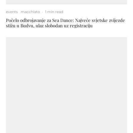
events
macchiato
·
1 min read
Počelo odbrojavanje za Sea Dance: Najveće svjetske zvijezde
stižu u Budvu, ulaz slobodan uz registraciju