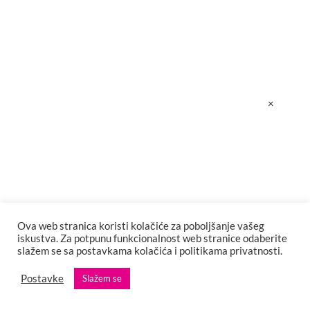
×
Ova web stranica koristi kolačiće za poboljšanje vašeg
iskustva. Za potpunu funkcionalnost web stranice odaberite
slažem se sa postavkama kolačića i politikama privatnosti.
Postavke
Slažem se
POPULARNO