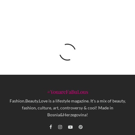
eleganciju i ljetni šarm
#YouareFaBuLous
Fashion.Beauty.Love is a lifestyle magazine. It's a mix of beauty,
fashion, culture, art, controversy & cool! Made in
Bosnia&Herzegovina!