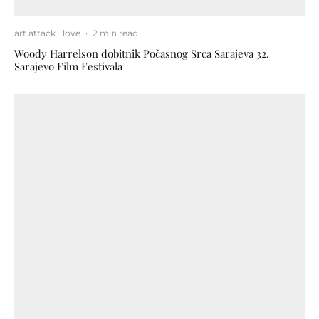
art attack
love
·
2 min read
Woody Harrelson dobitnik Počasnog Srca Sarajeva 32.
Sarajevo Film Festivala