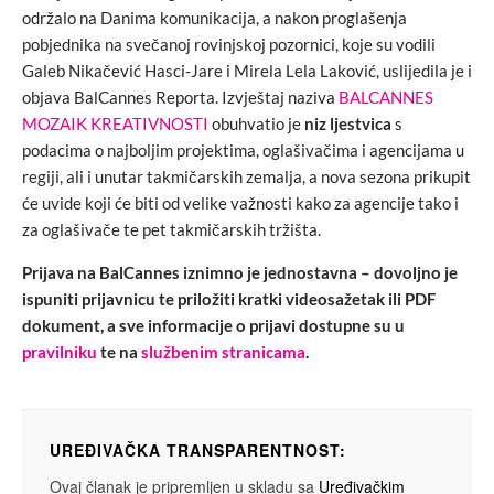
održalo na Danima komunikacija, a nakon proglašenja
pobjednika na svečanoj rovinjskoj pozornici, koje su vodili
Galeb Nikačević Hasci-Jare i Mirela Lela Laković, uslijedila je i
objava BalCannes Reporta. Izvještaj naziva
BALCANNES
MOZAIK KREATIVNOSTI
obuhvatio je
niz ljestvica
s
podacima o najboljim projektima, oglašivačima i agencijama u
regiji, ali i unutar takmičarskih zemalja, a nova sezona prikupit
će uvide koji će biti od velike važnosti kako za agencije tako i
za oglašivače te pet takmičarskih tržišta.
Prijava na BalCannes iznimno je jednostavna – dovoljno je
ispuniti prijavnicu te priložiti kratki videosažetak ili PDF
dokument, a sve informacije o prijavi dostupne su u
pravilniku
te na
službenim stranicama
.
UREĐIVAČKA TRANSPARENTNOST:
Ovaj članak je pripremljen u skladu sa
Uređivačkim