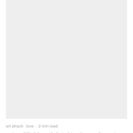
art attack
love
·
2 min read