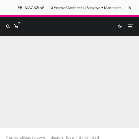
FBL MAGAZINE — 13 Years of Aesthetics | Sarajevo • Mannheim
0
Fashion.Beauty.Love
·
design
love
·
2 min read