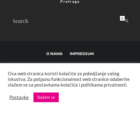
Pretraga
×
O NAMA
IMPRESSUM
USLOVI KORIŠTENJA I UREĐIVAČKE SMJERNICE
Ova web stranica koristi kolačiće za poboljšanje vašeg
POLITIKA PRIVATNOSTI
MARKETING
KONTAKT
iskustva. Za potpunu funkcionalnost web stranice odaberite
slažem se sa postavkama kolačića i politikama privatnosti.
Copyright © 2013 - 2025 FBL creative. Sva prava zadržana. Developed by:
Postavke
Slažem se
XStreamThemes