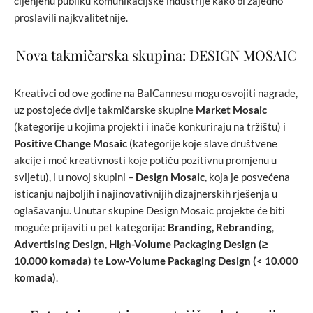
cijenjenu publiku komunikacijske industrije kako bi zajedno
proslavili najkvalitetnije.
Nova takmičarska skupina: DESIGN MOSAIC
Kreativci od ove godine na BalCannesu mogu osvojiti nagrade,
uz postojeće dvije takmičarske skupine
Market Mosaic
(kategorije u kojima projekti i inače konkuriraju na tržištu) i
Positive Change Mosaic
(kategorije koje slave društvene
akcije i moć kreativnosti koje potiču pozitivnu promjenu u
svijetu), i u novoj skupini –
Design Mosaic
, koja je posvećena
isticanju najboljih i najinovativnijih dizajnerskih rješenja u
oglašavanju. Unutar skupine Design Mosaic projekte će biti
moguće prijaviti u pet kategorija:
Branding, Rebranding
,
Advertising Design
,
High-Volume Packaging Design
(≥
10.000 komada)
te
Low-Volume Packaging Design (< 10.000
komada)
.