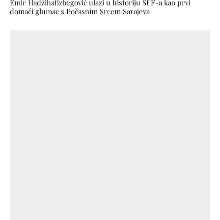
Emir Hadžihafizbegović ulazi u historiju SFF-a kao prvi
domaći glumac s Počasnim Srcem Sarajeva