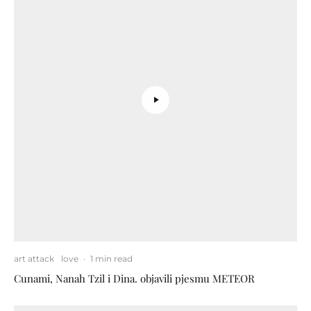
art attack
love
·
1 min read
Cunami, Nanah Tzil i Dina. objavili pjesmu METEOR