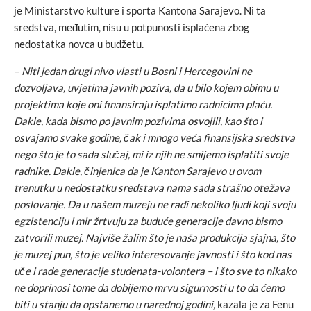
je Ministarstvo kulture i sporta Kantona Sarajevo. Ni ta
sredstva, međutim, nisu u potpunosti isplaćena zbog
nedostatka novca u budžetu.
–
Niti jedan drugi nivo vlasti u Bosni i Hercegovini ne
dozvoljava, uvjetima javnih poziva, da u bilo kojem obimu u
projektima koje oni finansiraju isplatimo radnicima plaću.
Dakle, kada bismo po javnim pozivima osvojili, kao što i
osvajamo svake godine, čak i mnogo veća finansijska sredstva
nego što je to sada slučaj, mi iz njih ne smijemo isplatiti svoje
radnike. Dakle, činjenica da je Kanton Sarajevo u ovom
trenutku u nedostatku sredstava nama sada strašno otežava
poslovanje. Da u našem muzeju ne radi nekoliko ljudi koji svoju
egzistenciju i mir žrtvuju za buduće generacije davno bismo
zatvorili muzej. Najviše žalim što je naša produkcija sjajna, što
je muzej pun, što je veliko interesovanje javnosti i što kod nas
uče i rade generacije studenata-volontera – i što sve to nikako
ne doprinosi tome da dobijemo mrvu sigurnosti u to da ćemo
biti u stanju da opstanemo u narednoj godini,
kazala je za Fenu