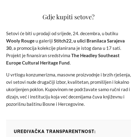
Gdje kupiti setove?
Setovi će biti u prodaji od srijede, 24. decembra, u butiku
Wooly Rouge
u galeriji
Stitch22, u ulici Branilaca Sarajeva
30
, a promocija kolekcije planirana je istog dana u 17 sati.
Projekt je finansiran sredstvima
The Headley Southeast
Europe Cultural Heritage Fund
.
U vrtlogu konzumerizma, masovne proizvodnje i brzih rješenja,
ovi setovi nude drugačiji izbor, kvalitetan, promišljen i lokalno
ukorijenjen poklon. Kupovinom ne podržavate samo ručni rad i
dizajn, već i instituciju koja već decenijama čuva književnu i
pozorišnu baštinu Bosne i Hercegovine.
UREĐIVAČKA TRANSPARENTNOST: