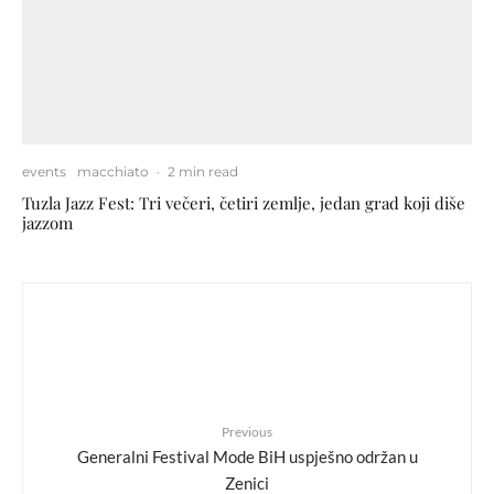
events
macchiato
·
2 min read
Tuzla Jazz Fest: Tri večeri, četiri zemlje, jedan grad koji diše
jazzom
Previous
Generalni Festival Mode BiH uspješno održan u
Zenici