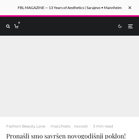
FBL MAGAZINE — 13 Years of Aesthetics | Sarajevo • Mannheim
0
Fashion.Beauty.Love
·
macchiato
novosti
·
3 min read
Pronašli smo savršen novogodišnji poklon!