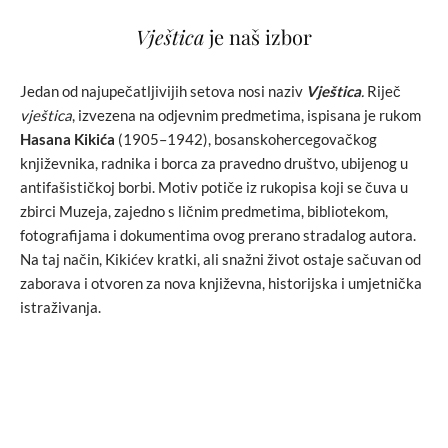
Vještica
je naš izbor
Jedan od najupečatljivijih setova nosi naziv
Vještica
.
Riječ
vještica
, izvezena na odjevnim predmetima, ispisana je rukom
Hasana Kikića
(1905–1942), bosanskohercegovačkog
književnika, radnika i borca za pravedno društvo, ubijenog u
antifašističkoj borbi. Motiv potiče iz rukopisa koji se čuva u
zbirci Muzeja, zajedno s ličnim predmetima, bibliotekom,
fotografijama i dokumentima ovog prerano stradalog autora.
Na taj način, Kikićev kratki, ali snažni život ostaje sačuvan od
zaborava i otvoren za nova književna, historijska i umjetnička
istraživanja.