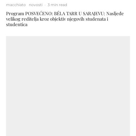
macchiato
novosti
·
3 min read
Program POSVEĆENO: BÉLA TARR U SARAJEVU: Nasljeđe
velikog reditelja kroz objektiv njegovih studenata i
studentica