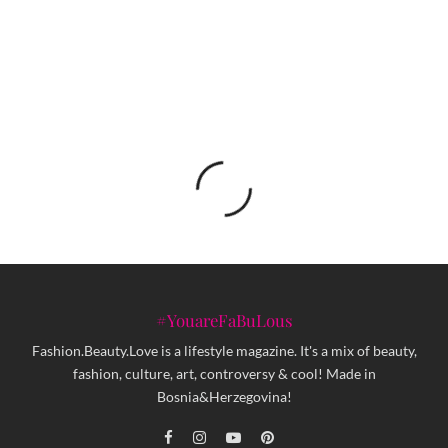
Hibrid predstavlja video spot za pjesmu OPET SE NADAM
#YouareFaBuLous
Fashion.Beauty.Love is a lifestyle magazine. It's a mix of beauty,
fashion, culture, art, controversy & cool! Made in
Bosnia&Herzegovina!