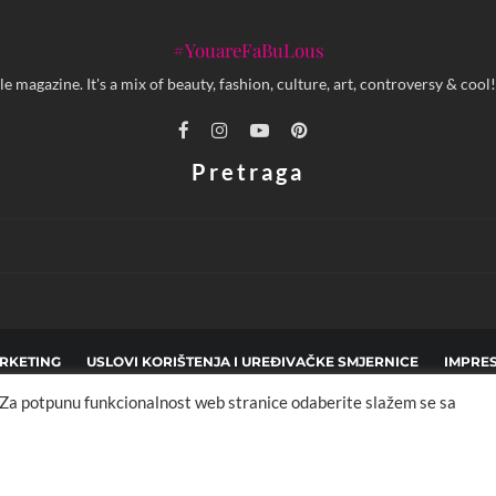
#YouareFaBuLous
yle magazine. It's a mix of beauty, fashion, culture, art, controversy & c
Pretraga
RKETING
USLOVI KORIŠTENJA I UREĐIVAČKE SMJERNICE
IMPRE
. Za potpunu funkcionalnost web stranice odaberite slažem se sa
pyright © 2013 - 2025 FBL creative. Sva prava zadržana. Developed by:
XStreamThem