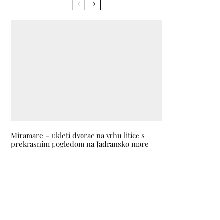
Miramare – ukleti dvorac na vrhu litice s
prekrasnim pogledom na Jadransko more
Nakon 10 godina balet GISELLE
ponovo na sceni Narodnog
pozorišta Sarajevo