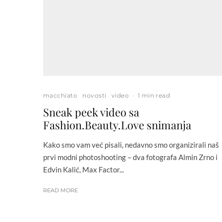
macchiato
novosti
video
·
1 min read
Sneak peek video sa
Fashion.Beauty.Love snimanja
Kako smo vam već pisali, nedavno smo organizirali naš
prvi modni photoshooting – dva fotografa Almin Zrno i
Edvin Kalić, Max Factor...
READ MORE