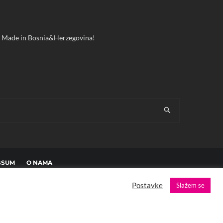
ool! Made in Bosnia&Herzegovina!
SSUM
O NAMA
Postavke
Slažem se
es