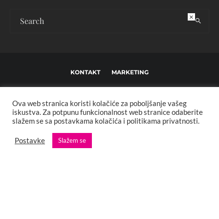
×
KONTAKT
MARKETING
USLOVI KORIŠTENJA I UREĐIVAČKE SMJERNICE
Ova web stranica koristi kolačiće za poboljšanje vašeg
IMPRESSUM
O NAMA
iskustva. Za potpunu funkcionalnost web stranice odaberite
slažem se sa postavkama kolačića i politikama privatnosti.
Copyright © 2013 - 2025 FBL creative. Sva prava zadržana. Developed by:
Postavke
Slažem se
XStreamThemes