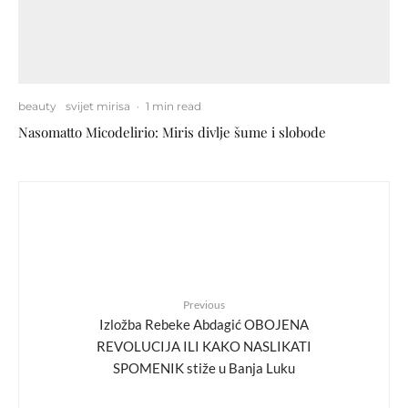
beauty
svijet mirisa
·
1 min read
Nasomatto Micodelirio: Miris divlje šume i slobode
Previous
Izložba Rebeke Abdagić OBOJENA
REVOLUCIJA ILI KAKO NASLIKATI
SPOMENIK stiže u Banja Luku