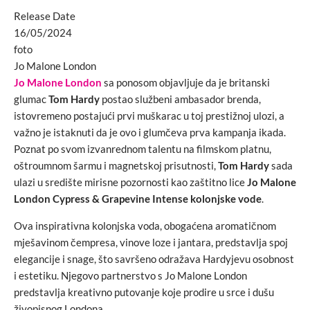
Release Date
16/05/2024
foto
Jo Malone London
Jo Malone London
sa ponosom objavljuje da je britanski
glumac
Tom Hardy
postao službeni ambasador brenda,
istovremeno postajući prvi muškarac u toj prestižnoj ulozi, a
važno je istaknuti da je ovo i glumčeva prva kampanja ikada.
Poznat po svom izvanrednom talentu na filmskom platnu,
oštroumnom šarmu i magnetskoj prisutnosti,
Tom Hardy
sada
ulazi u središte mirisne pozornosti kao zaštitno lice
Jo Malone
London Cypress & Grapevine Intense kolonjske vode
.
Ova inspirativna kolonjska voda, obogaćena aromatičnom
mješavinom čempresa, vinove loze i jantara, predstavlja spoj
elegancije i snage, što savršeno odražava Hardyjevu osobnost
i estetiku. Njegovo partnerstvo s Jo Malone London
predstavlja kreativno putovanje koje prodire u srce i dušu
živopisnog Londona.