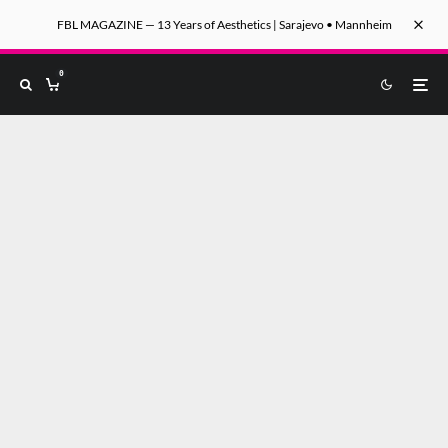
FBL MAGAZINE — 13 Years of Aesthetics | Sarajevo • Mannheim
0