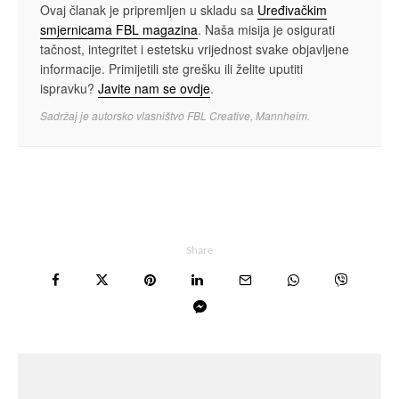
Ovaj članak je pripremljen u skladu sa
Uređivačkim
smjernicama FBL magazina
. Naša misija je osigurati
tačnost, integritet i estetsku vrijednost svake objavljene
informacije. Primijetili ste grešku ili želite uputiti
ispravku?
Javite nam se ovdje
.
Sadržaj je autorsko vlasništvo FBL Creative, Mannheim.
Share