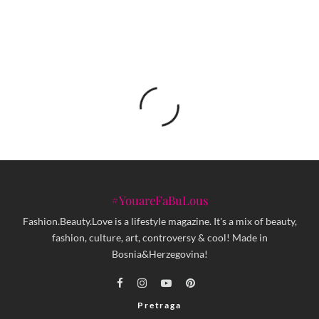
Sergio Delgado: Španac koji je odlučio živjeti u Sarajevu
#YouareFaBuLous
Fashion.Beauty.Love is a lifestyle magazine. It's a mix of beauty,
fashion, culture, art, controversy & cool! Made in
Bosnia&Herzegovina!
Pretraga