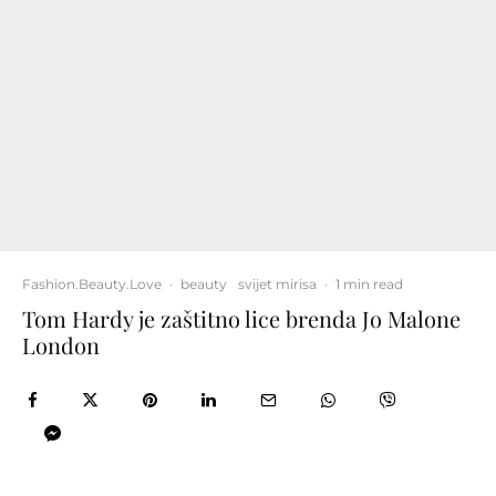
Fashion.Beauty.Love
·
beauty
svijet mirisa
·
1 min read
Tom Hardy je zaštitno lice brenda Jo Malone
London