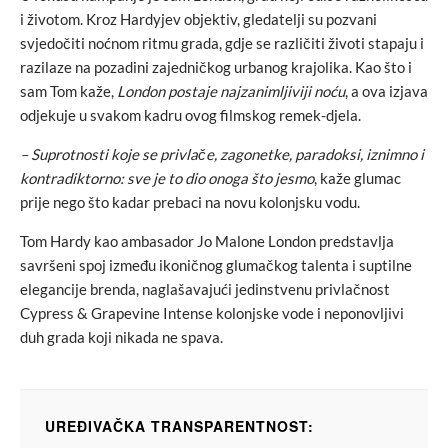
i životom. Kroz Hardyjev objektiv, gledatelji su pozvani
svjedočiti noćnom ritmu grada, gdje se različiti životi stapaju i
razilaze na pozadini zajedničkog urbanog krajolika. Kao što i
sam Tom kaže,
London postaje najzanimljiviji noću
, a ova izjava
odjekuje u svakom kadru ovog filmskog remek-djela.
– Suprotnosti koje se privlače, zagonetke, paradoksi, iznimno i
kontradiktorno: sve je to dio onoga što jesmo
, kaže glumac
prije nego što kadar prebaci na novu kolonjsku vodu.
Tom Hardy kao ambasador Jo Malone London predstavlja
savršeni spoj između ikoničnog glumačkog talenta i suptilne
elegancije brenda, naglašavajući jedinstvenu privlačnost
Cypress & Grapevine Intense kolonjske vode i neponovljivi
duh grada koji nikada ne spava.
UREĐIVAČKA TRANSPARENTNOST: