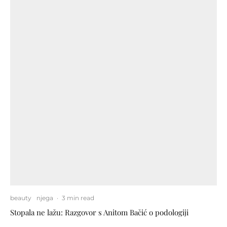
beauty
njega
·
3 min read
Stopala ne lažu: Razgovor s Anitom Bačić o podologiji