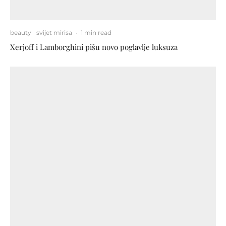
beauty
svijet mirisa
·
1 min read
Xerjoff i Lamborghini pišu novo poglavlje luksuza