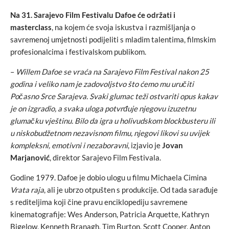
Na 31. Sarajevo Film Festivalu Dafoe će održati i
masterclass
, na kojem će svoja iskustva i razmišljanja o
savremenoj umjetnosti podijeliti s mladim talentima, filmskim
profesionalcima i festivalskom publikom.
–
Willem Dafoe se vraća na Sarajevo Film Festival nakon 25
godina i veliko nam je zadovoljstvo što ćemo mu uručiti
Počasno Srce Sarajeva. Svaki glumac teži ostvariti opus kakav
je on izgradio, a svaka uloga potvrđuje njegovu izuzetnu
glumačku vještinu. Bilo da igra u holivudskom blockbusteru ili
u niskobudžetnom nezavisnom filmu, njegovi likovi su uvijek
kompleksni, emotivni i nezaboravni
, izjavio je
Jovan
Marjanović
, direktor Sarajevo Film Festivala.
Godine 1979. Dafoe je dobio ulogu u filmu Michaela Cimina
Vrata raja
, ali je ubrzo otpušten s produkcije. Od tada sarađuje
s rediteljima koji čine pravu enciklopediju savremene
kinematografije: Wes Anderson, Patricia Arquette, Kathryn
Bigelow, Kenneth Branagh, Tim Burton, Scott Cooper, Anton