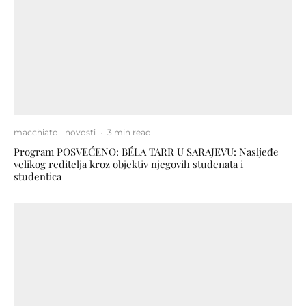
macchiato
novosti
·
3 min read
Program POSVEĆENO: BÉLA TARR U SARAJEVU: Nasljeđe
velikog reditelja kroz objektiv njegovih studenata i
studentica