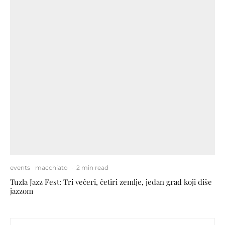
events
macchiato
·
2 min read
Tuzla Jazz Fest: Tri večeri, četiri zemlje, jedan grad koji diše
jazzom