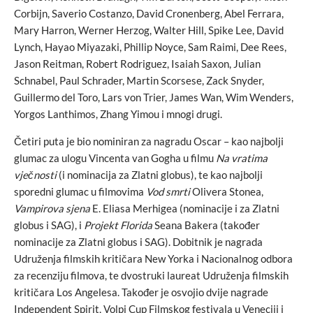
Corbijn, Saverio Costanzo, David Cronenberg, Abel Ferrara,
Mary Harron, Werner Herzog, Walter Hill, Spike Lee, David
Lynch, Hayao Miyazaki, Phillip Noyce, Sam Raimi, Dee Rees,
Jason Reitman, Robert Rodriguez, Isaiah Saxon, Julian
Schnabel, Paul Schrader, Martin Scorsese, Zack Snyder,
Guillermo del Toro, Lars von Trier, James Wan, Wim Wenders,
Yorgos Lanthimos, Zhang Yimou i mnogi drugi.
Četiri puta je bio nominiran za nagradu Oscar – kao najbolji
glumac za ulogu Vincenta van Gogha u filmu
Na vratima
vječnosti
(i nominacija za Zlatni globus), te kao najbolji
sporedni glumac u filmovima
Vod smrti
Olivera Stonea,
Vampirova sjena
E. Eliasa Merhigea (nominacije i za Zlatni
globus i SAG), i
Projekt Florida
Seana Bakera (također
nominacije za Zlatni globus i SAG). Dobitnik je nagrada
Udruženja filmskih kritičara New Yorka i Nacionalnog odbora
za recenziju filmova, te dvostruki laureat Udruženja filmskih
kritičara Los Angelesa. Također je osvojio dvije nagrade
Independent Spirit, Volpi Cup Filmskog festivala u Veneciji i