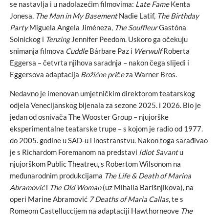
se nastavlja i u nadolazećim filmovima:
Late Fame
Kenta
Jonesa,
The Man in My Basement
Nadie Latif,
The Birthday
Party
Miguela Angela Jiméneza,
The Souffleur
Gastóna
Solnickog i
Tenzing
Jennifer Peedom. Uskoro ga očekuju
snimanja filmova
Cuddle
Bárbare Paz i
Werwulf
Roberta
Eggersa – četvrta njihova saradnja – nakon čega slijedi i
Eggersova adaptacija
Božićne priče
za Warner Bros.
Nedavno je imenovan umjetničkim direktorom teatarskog
odjela Venecijanskog bijenala za sezone 2025. i 2026. Bio je
jedan od osnivača The Wooster Group – njujorške
eksperimentalne teatarske trupe – s kojom je radio od 1977.
do 2005. godine u SAD-u i inostranstvu. Nakon toga sarađivao
je s Richardom Foremanom na predstavi
Idiot Savant
u
njujorškom Public Theatreu, s Robertom Wilsonom na
međunarodnim produkcijama
The Life & Death of Marina
Abramović
i
The Old Woman
(uz Mihaila Barišnjikova), na
operi Marine Abramović
7 Deaths of Maria Callas
, te s
Romeom Castelluccijem na adaptaciji Hawthorneove
The