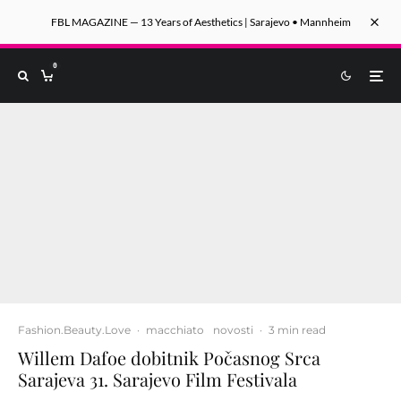
FBL MAGAZINE — 13 Years of Aesthetics | Sarajevo • Mannheim
0
Fashion.Beauty.Love
·
macchiato
novosti
·
3 min read
Willem Dafoe dobitnik Počasnog Srca
Sarajeva 31. Sarajevo Film Festivala