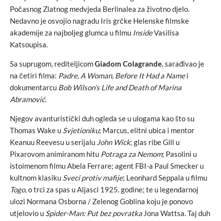
Počasnog Zlatnog medvjeda Berlinalea za životno djelo.
Nedavno je osvojio nagradu Iris grčke Helenske filmske
akademije za najboljeg glumca u filmu
Inside
Vasilisa
Katsoupisa.
Sa suprugom, rediteljicom
Giadom Colagrande
, sarađivao je
na četiri filma:
Padre, A Woman, Before It Had a Name
i
dokumentarcu
Bob Wilson’s Life and Death of Marina
Abramović
.
Njegov avanturistički duh ogleda se u ulogama kao što su
Thomas Wake u
Svjetioniku
; Marcus, elitni ubica i mentor
Keanuu Reevesu u serijalu
John Wick
; glas ribe Gill u
Pixarovom animiranom hitu
Potraga za Nemom
; Pasolini u
istoimenom filmu Abela Ferrare; agent FBI-a Paul Smecker u
kultnom klasiku
Sveci protiv mafije
; Leonhard Seppala u filmu
Togo
, o trci za spas u Aljasci 1925. godine; te u legendarnoj
ulozi Normana Osborna / Zelenog Goblina koju je ponovo
utjelovio u
Spider-Man: Put bez povratka
Jona Wattsa. Taj duh