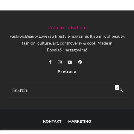
#YouareFaBuLous
Fashion.Beauty.Love is a lifestyle magazine. It's a mix of beauty,
fashion, culture, art, controversy & cool! Made in
Bosnia&Herzegovina!
Pretraga
×
KONTAKT
MARKETING
USLOVI KORIŠTENJA I UREĐIVAČKE SMJERNICE