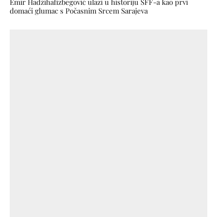
Emir Hadžihafizbegović ulazi u historiju SFF-a kao prvi
domaći glumac s Počasnim Srcem Sarajeva