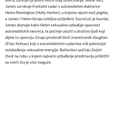
afera, iza kojih je jedini motiv onaj osvećivanja. Jedne noći,
James uzrokuje frontalni sudar s automobilom doktorice
Helen Remington (Holly Hunter), u kojemu njezin muž pogiba,
a James i Helen bivaju ozbiljno ozlijeđeni. Susrećući je kasnije,
James doznaje kako Helen seksualno uzbuđuje opasnost
automobilskih nesreća, te počinje ulaziti u društvo ljudi koji
dijele tu opsesiju. Grupu predvodi bivši znanstvenik Vaughan
(Elias Koteas) koji u automobilskim sudarima vidi potencijal
oslobađanja seksualne energije. Ballardovi počinju živjeti
život na rubu, u kojem najveće uzbuđenje predstavlja približiti
se smrti što je više moguće.