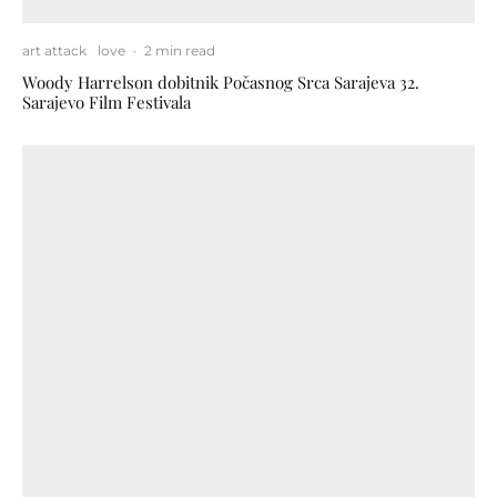
art attack
love
·
2 min read
Woody Harrelson dobitnik Počasnog Srca Sarajeva 32.
Sarajevo Film Festivala