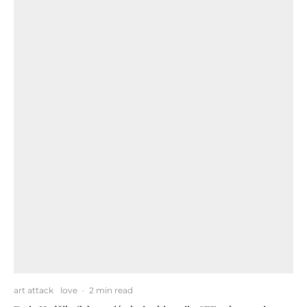
art attack
love
·
2 min read