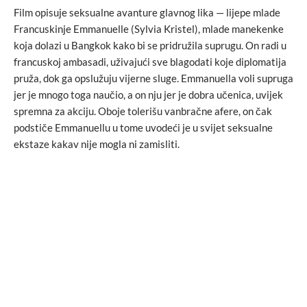
Film opisuje seksualne avanture glavnog lika — lijepe mlade
Francuskinje Emmanuelle (Sylvia Kristel), mlade manekenke
koja dolazi u Bangkok kako bi se pridružila suprugu. On radi u
francuskoj ambasadi, uživajući sve blagodati koje diplomatija
pruža, dok ga opslužuju vijerne sluge. Emmanuella voli supruga
jer je mnogo toga naučio, a on nju jer je dobra učenica, uvijek
spremna za akciju. Oboje tolerišu vanbračne afere, on čak
podstiče Emmanuellu u tome uvodeći je u svijet seksualne
ekstaze kakav nije mogla ni zamisliti.