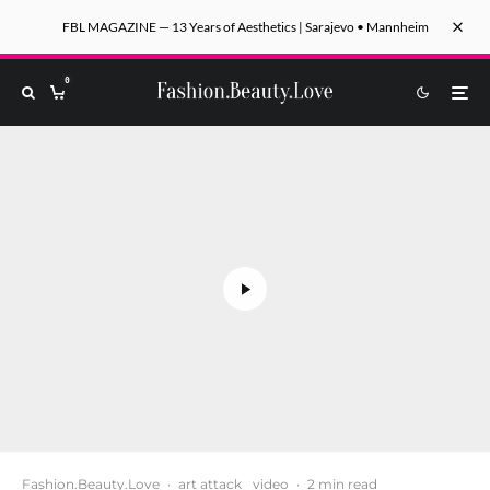
FBL MAGAZINE — 13 Years of Aesthetics | Sarajevo • Mannheim
0
Fashion.Beauty.Love
·
art attack
video
·
2 min read