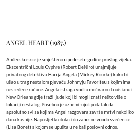
ANGEL HEART (1987.)
Anđeosko srce je smješteno u pedesete godine prošlog vijeka.
Ekscentrični Louis Cyphre (Robert DeNiro) unajmljuje
privatnog detektiva Harrja Angela (Mickey Rourke) kako bi
ušao u trag nestalom pjevaču Johnnyju Favoriteu s kojim ima
nesređene račune. Angela istraga vodi u močvarnu Louisianu i
New Orleans gdje traži ljude koji bi mogli znati nešto više o
lokaciji nestalog. Posebno je uznemirujuć podatak da
apsolutno svi sa kojima Angel razgovara završe mrtvi nekoliko
dana kasnije. Naposljetku dolazi do zanosne voodo svećenice
(Lisa Bonet) s kojom se upušta u ne baš poslovni odnos.