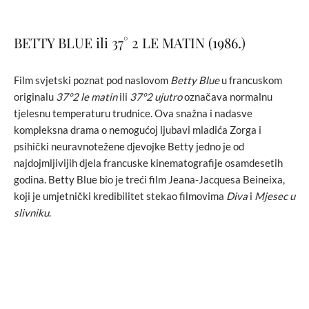
BETTY BLUE ili 37° 2 LE MATIN (1986.)
Film svjetski poznat pod naslovom
Betty Blue
u francuskom
originalu
37°2 le matin
ili
37°2 ujutro
označava normalnu
tjelesnu temperaturu trudnice. Ova snažna i nadasve
kompleksna drama o nemogućoj ljubavi mladića Zorga i
psihički neuravnotežene djevojke Betty jedno je od
najdojmljivijih djela francuske kinematografije osamdesetih
godina. Betty Blue bio je treći film Jeana-Jacquesa Beineixa,
koji je umjetnički kredibilitet stekao filmovima
Diva
i
Mjesec u
slivniku
.