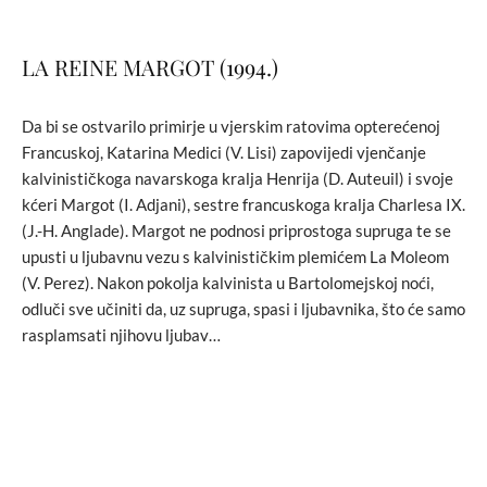
LA REINE MARGOT (1994.)
Da bi se ostvarilo primirje u vjerskim ratovima opterećenoj
Francuskoj, Katarina Medici (V. Lisi) zapovijedi vjenčanje
kalvinističkoga navarskoga kralja Henrija (D. Auteuil) i svoje
kćeri Margot (I. Adjani), sestre francuskoga kralja Charlesa IX.
(J.-H. Anglade). Margot ne podnosi priprostoga supruga te se
upusti u ljubavnu vezu s kalvinističkim plemićem La Moleom
(V. Perez). Nakon pokolja kalvinista u Bartolomejskoj noći,
odluči sve učiniti da, uz supruga, spasi i ljubavnika, što će samo
rasplamsati njihovu ljubav…