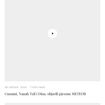
art attack
love
·
1 min read
Cunami, Nanah Tzil i Dina. objavili pjesmu METEOR