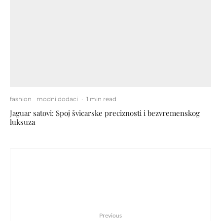
fashion
modni dodaci
·
1 min read
Jaguar satovi: Spoj švicarske preciznosti i bezvremenskog
luksuza
Previous