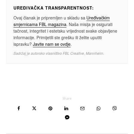
UREĐIVAČKA TRANSPARENTNOST:
Ovaj članak je pripremljen u skladu sa
Uređivačkim
smjernicama FBL magazina
. Naša misija je osigurati
tačnost, integritet i estetsku vrijednost svake objavljene
informacije. Primijetili ste grešku ili želite uputiti
ispravku?
Javite nam se ovdje
.
Sadržaj je autorsko vlasništvo FBL Creative, Mannheim.
Share