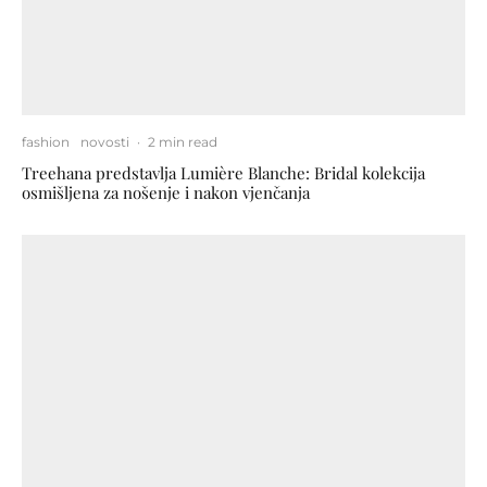
fashion
novosti
·
2 min read
Treehana predstavlja Lumière Blanche: Bridal kolekcija
osmišljena za nošenje i nakon vjenčanja