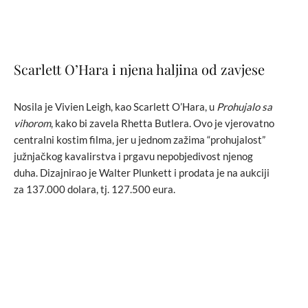
Scarlett O’Hara i njena haljina od zavjese
Nosila je Vivien Leigh, kao Scarlett O’Hara, u
Prohujalo sa
vihorom
, kako bi zavela Rhetta Butlera. Ovo je vjerovatno
centralni kostim filma, jer u jednom zažima “prohujalost”
južnjačkog kavalirstva i prgavu nepobjedivost njenog
duha. Dizajnirao je Walter Plunkett i prodata je na aukciji
za 137.000 dolara, tj. 127.500 eura.