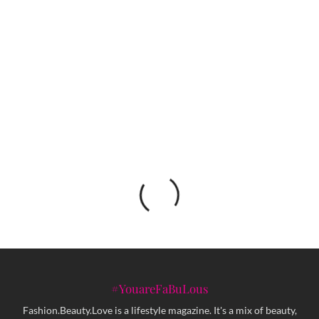
Najveća promocija Nokia telefona do sada:
Predstavljeno 6 novih uređaja
JAMIE BREWER – prvi model sa Downovim
sindromom na modnoj pisti
#YouareFaBuLous
Fashion.Beauty.Love is a lifestyle magazine. It's a mix of beauty,