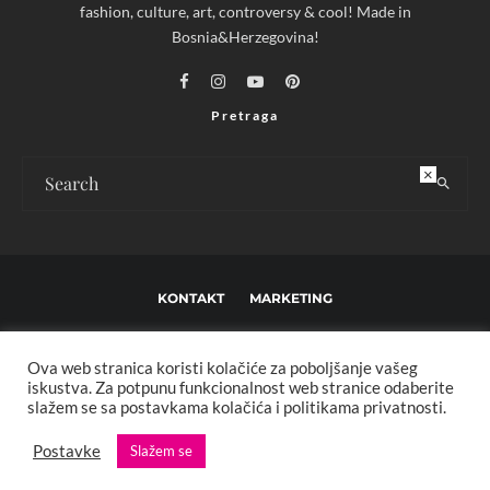
fashion, culture, art, controversy & cool! Made in
Bosnia&Herzegovina!
Pretraga
×
KONTAKT
MARKETING
USLOVI KORIŠTENJA I UREĐIVAČKE SMJERNICE
Ova web stranica koristi kolačiće za poboljšanje vašeg
IMPRESSUM
O NAMA
iskustva. Za potpunu funkcionalnost web stranice odaberite
slažem se sa postavkama kolačića i politikama privatnosti.
Copyright © 2013 - 2025 FBL creative. Sva prava zadržana. Developed by:
Postavke
Slažem se
XStreamThemes