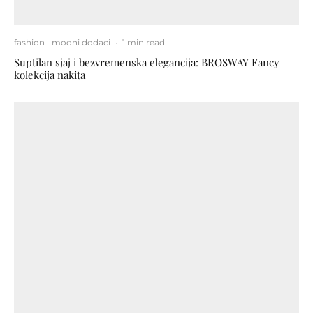
fashion
modni dodaci
·
1 min read
Suptilan sjaj i bezvremenska elegancija: BROSWAY Fancy
kolekcija nakita