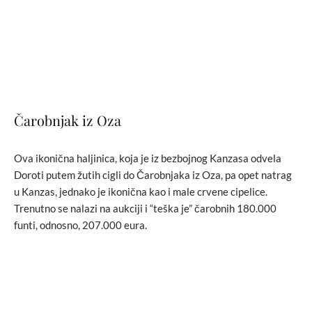
Čarobnjak iz Oza
Ova ikonična haljinica, koja je iz bezbojnog Kanzasa odvela
Doroti putem žutih cigli do Čarobnjaka iz Oza, pa opet natrag
u Kanzas, jednako je ikonična kao i male crvene cipelice.
Trenutno se nalazi na aukciji i “teška je” čarobnih 180.000
funti, odnosno, 207.000 eura.