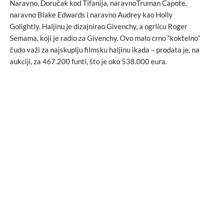
Naravno, Doručak kod Tifanija, naravnoTruman Capote,
naravno Blake Edwards i naravno Audrey kao Holly
Golightly. Haljinu je dizajnirao Givenchy, a ogrlicu Roger
Semama, koji je radio za Givenchy. Ovo malo crno “koktelno”
čudo važi za najskuplju filmsku haljinu ikada – prodata je, na
aukciji, za 467.200 funti, što je oko 538.000 eura.