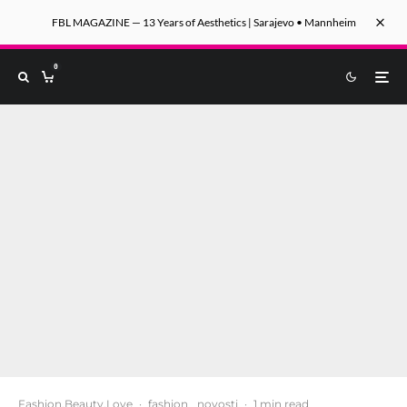
FBL MAGAZINE — 13 Years of Aesthetics | Sarajevo • Mannheim
0
Fashion.Beauty.Love
·
fashion
novosti
·
1 min read