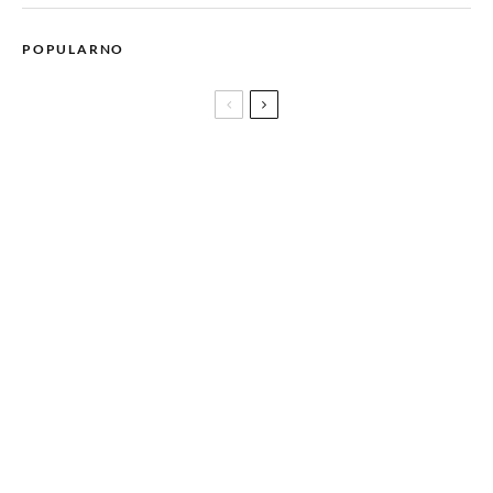
POPULARNO
Dobro došli u svijet korejske kozmetike