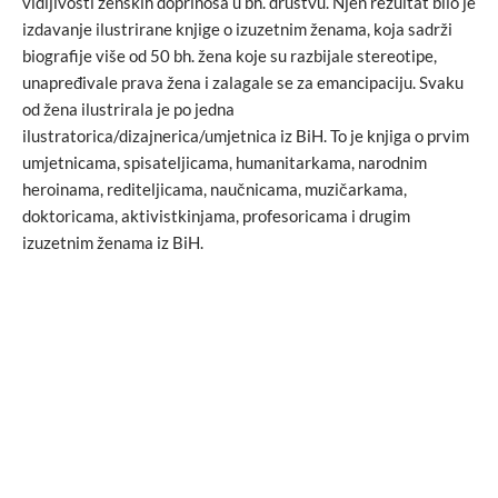
vidljivosti ženskih doprinosa u bh. društvu. Njen rezultat bilo je
izdavanje ilustrirane knjige o izuzetnim ženama, koja sadrži
biografije više od 50 bh. žena koje su razbijale stereotipe,
unapređivale prava žena i zalagale se za emancipaciju. Svaku
od žena ilustrirala je po jedna
ilustratorica/dizajnerica/umjetnica iz BiH. To je knjiga o prvim
umjetnicama, spisateljicama, humanitarkama, narodnim
heroinama, rediteljicama, naučnicama, muzičarkama,
doktoricama, aktivistkinjama, profesoricama i drugim
izuzetnim ženama iz BiH.