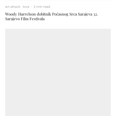
art attack
love
·
2 min read
Woody Harrelson dobitnik Počasnog Srca Sarajeva 32.
Sarajevo Film Festivala