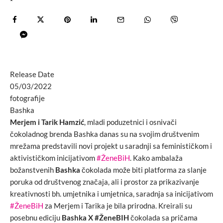
Release Date
05/03/2022
fotografije
Bashka
Merjem i Tarik Hamzić
, mladi poduzetnici i osnivači
čokoladnog brenda Bashka danas su na svojim društvenim
mrežama predstavili novi projekt u saradnji sa feminističkom i
aktivističkom inicijativom
#ŽeneBiH
. Kako ambalaža
božanstvenih
Bashka
čokolada može biti platforma za slanje
poruka od društvenog značaja, ali i prostor za prikazivanje
kreativnosti bh. umjetnika i umjetnica, saradnja sa inicijativom
#ŽeneBiH
za Merjem i Tarika je bila prirodna. Kreirali su
posebnu ediciju
Bashka X #ŽeneBIH
čokolada sa pričama