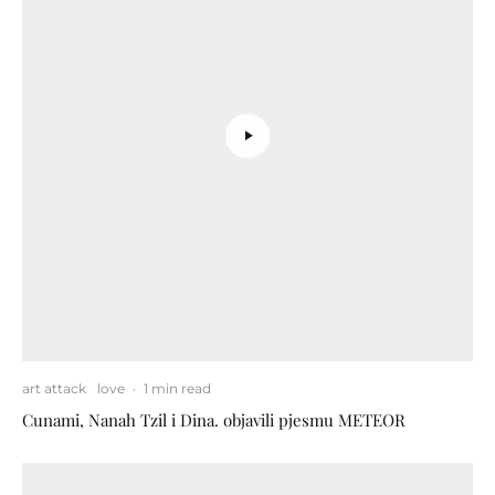
art attack
love
·
1 min read
Cunami, Nanah Tzil i Dina. objavili pjesmu METEOR