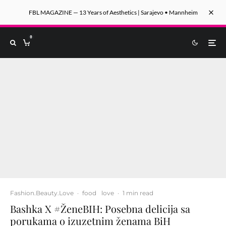
FBL MAGAZINE — 13 Years of Aesthetics | Sarajevo • Mannheim
0
Fashion.Beauty.Love
·
food
love
·
1 min read
Bashka X #ŽeneBIH: Posebna delicija sa
porukama o izuzetnim ženama BiH