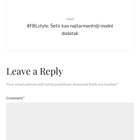
Next
#FBLstyle: Šešir kao najšarmantniji modni
dodatak
Leave a Reply
Your email address will not be published.
Required fields are marked
*
Comment
*