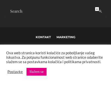
×
KONTAKT
MARKETING
USLOVI KORIŠTENJA I UREĐIVAČKE SMJERNICE
Ova web stranica koristi kolačiće za poboljšanje vašeg
IMPRESSUM
O NAMA
iskustva. Za potpunu funkcionalnost web stranice odaberite
slažem se sa postavkama kolačića i politikama privatnosti.
Copyright © 2013 - 2025 FBL creative. Sva prava zadržana. Developed by:
Postavke
Slažem se
XStreamThemes