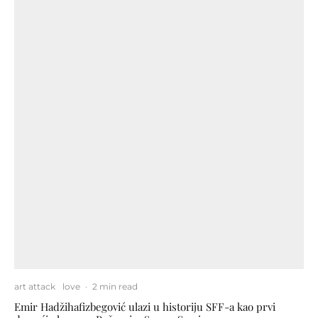
art attack
love
·
2 min read
Emir Hadžihafizbegović ulazi u historiju SFF-a kao prvi