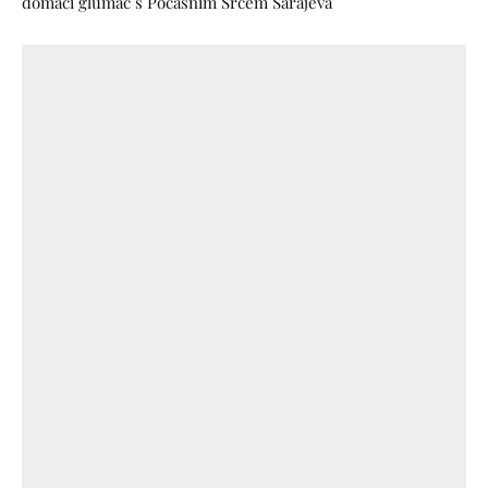
domaći glumac s Počasnim Srcem Sarajeva