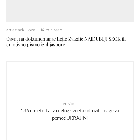
art attack
love
·
14 min read
Osvrt na dokumentarac Lejle Zvizdić NAJDUBLJI SKOK ili
emotivno pismo iz dijaspore
Previous
136 umjetnika iz cijelog svijeta udružili snage za
pomoć UKRAJINI