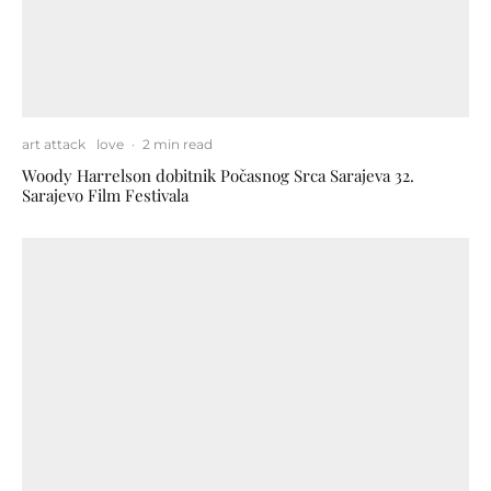
art attack
love
·
2 min read
Woody Harrelson dobitnik Počasnog Srca Sarajeva 32.
Sarajevo Film Festivala