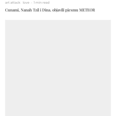
art attack
love
·
1 min read
Cunami, Nanah Tzil i Dina. objavili pjesmu METEOR