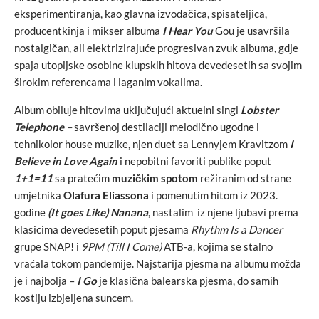
eksperimentiranja, kao glavna izvođačica, spisateljica,
producentkinja i mikser albuma
I Hear You
Gou je usavršila
nostalgičan, ali elektrizirajuće progresivan zvuk albuma, gdje
spaja utopijske osobine klupskih hitova devedesetih sa svojim
širokim referencama i laganim vokalima.
Album obiluje hitovima uključujući aktuelni singl
Lobster
Telephone
–
savršenoj destilaciji melodično ugodne i
tehnikolor house muzike, njen duet sa Lennyjem Kravitzom
I
Believe in Love Again
i nepobitni favoriti publike poput
1+1=11
sa pratećim
muzičkim spotom
režiranim od strane
umjetnika
Olafura Eliassona
i pomenutim hitom iz 2023.
godine
(It goes Like) Nanana
, nastalim iz njene ljubavi prema
klasicima devedesetih poput pjesama
Rhythm Is a Dancer
grupe SNAP! i
9PM (Till I Come)
ATB-a, kojima se stalno
vraćala tokom pandemije. Najstarija pjesma na albumu možda
je i najbolja –
I Go
je klasična balearska pjesma, do samih
kostiju izbjeljena suncem.