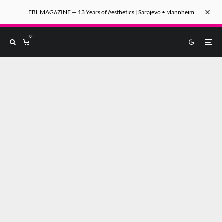
FBL MAGAZINE — 13 Years of Aesthetics | Sarajevo • Mannheim
0