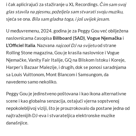
i čak aplicirajući za stažiranje u XL Recordings.
Čim sam svoj
glas stavila na pjesmu, poželjela sam stvarati svoju muziku,
sjeća se ona.
Bila sam gladna toga, i još uvijek jesam.
U međuvremenu, 2024. godina je za Peggy Gou već obilježena
naslovnicama časopisa
Billboard (SAD)
,
Vogue Njemačka
i
L’Officiel Italia
. Nazvana
najcool DJ na svijetu
od strane
Rolling Stone magazina, Gou je krasila naslovnice i Vogue
Njemačke, Vanity Fair Italije, GQ na Bliskom Istoku i Koreje,
Harper’s Bazaar Malezije, i drugih, dok se ponosi saradnjama
sa Louis Vuittonom, Mont Blancom i Samsungom, da
navedemo samo nekoliko.
Peggy Gou je jedinstveno poštovana i kao ikona alternativne
scene i kao globalna senzacija, ostajući vjerna sopstvenoj
nepokolebljivoj viziji, što je prouzrokovalo da postane jedna od
najtraženijih DJ-eva i stvarateljica elektronske muzike
današnjice.