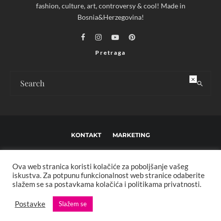
fashion, culture, art, controversy & cool! Made in
Bosnia&Herzegovina!
Pretraga
×
KONTAKT
MARKETING
USLOVI KORIŠTENJA I UREĐIVAČKE SMJERNICE
Ova web stranica koristi kolačiće za poboljšanje vašeg
IMPRESSUM
O NAMA
iskustva. Za potpunu funkcionalnost web stranice odaberite
slažem se sa postavkama kolačića i politikama privatnosti.
Copyright © 2013 - 2025 FBL creative. Sva prava zadržana. Developed by:
Postavke
Slažem se
XStreamThemes