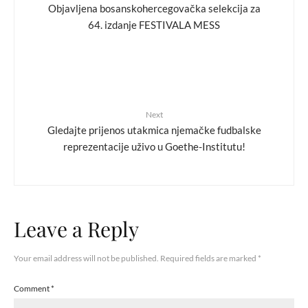
Objavljena bosanskohercegovačka selekcija za
64. izdanje FESTIVALA MESS
Next
Gledajte prijenos utakmica njemačke fudbalske
reprezentacije uživo u Goethe-Institutu!
Leave a Reply
Your email address will not be published.
Required fields are marked
*
Comment
*