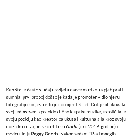
Kao što je često slučaj u svijetu dance muzike, uspjeh prati
sumnja: prvi proboj došao je kada je promoter vidio njenu
fotografiju, umjesto što je čuo njen DJ set. Dok je oblikovala
svoj jedinstveni spoj eklektične klupske muzike, ustoličila je
svoju poziciju kao kreatorica ukusa i kulturna sila kroz svoju
muzičku i dizajnersku etiketu
Gudu
(oko 2019. godine) i
modnu liniju
Peggy Goods
. Nakon sedam EP-a i mnogih