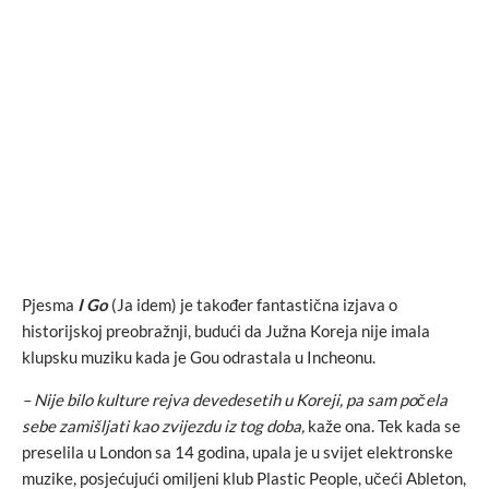
Pjesma
I Go
(Ja idem) je također fantastična izjava o
historijskoj preobražnji, budući da Južna Koreja nije imala
klupsku muziku kada je Gou odrastala u Incheonu.
– Nije bilo kulture rejva devedesetih u Koreji, pa sam počela
sebe zamišljati kao zvijezdu iz tog doba,
kaže ona. Tek kada se
preselila u London sa 14 godina, upala je u svijet elektronske
muzike, posjećujući omiljeni klub Plastic People, učeći Ableton,