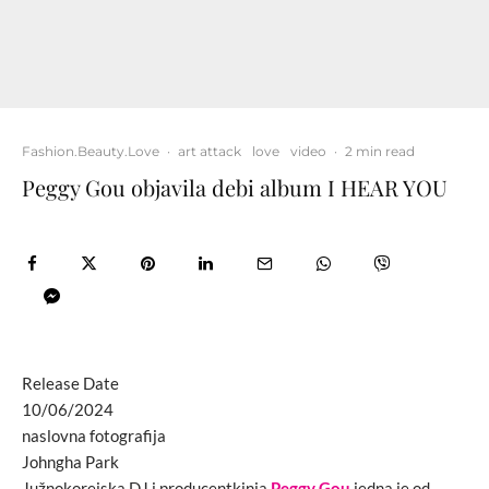
Fashion.Beauty.Love
·
art attack
love
video
·
2 min read
Peggy Gou objavila debi album I HEAR YOU
Release Date
10/06/2024
naslovna fotografija
Johngha Park
Južnokorejska DJ i producentkinja
Peggy Gou
jedna je od