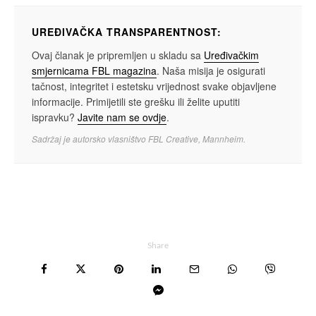
UREĐIVAČKA TRANSPARENTNOST:
Ovaj članak je pripremljen u skladu sa
Uređivačkim
smjernicama FBL magazina
. Naša misija je osigurati
tačnost, integritet i estetsku vrijednost svake objavljene
informacije. Primijetili ste grešku ili želite uputiti
ispravku?
Javite nam se ovdje
.
Sadržaj je autorsko vlasništvo FBL Creative, Mannheim.
Share