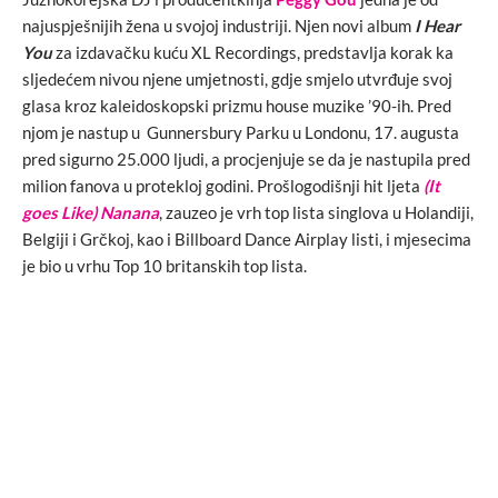
najuspješnijih žena u svojoj industriji. Njen novi album
I Hear
You
za izdavačku kuću XL Recordings, predstavlja korak ka
sljedećem nivou njene umjetnosti, gdje smjelo utvrđuje svoj
glasa kroz kaleidoskopski prizmu house muzike ’90-ih. Pred
njom je nastup u Gunnersbury Parku u Londonu, 17. augusta
pred sigurno 25.000 ljudi, a procjenjuje se da je nastupila pred
milion fanova u protekloj godini. Prošlogodišnji hit ljeta
(It
goes Like) Nanana
, zauzeo je vrh top lista singlova u Holandiji,
Belgiji i Grčkoj, kao i Billboard Dance Airplay listi, i mjesecima
je bio u vrhu Top 10 britanskih top lista.