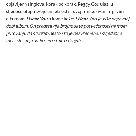
objavljenh singlova, korak po korak, Peggy Gou ulazi u
sljedeću etapu svoje umjetnosti – svojim iščekivanim prvim
albumom,
I Hear You
o kome kaže:
I Hear You
je više nego moj
debi album. On predstavlja brojne sate posvećenosti na mom
putovanju da stvorim nešto što je bezvremeno, i svjedoči o
moći slušanja, kako sebe tako i drugih.