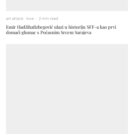
art attack
love
·
2 min read
Emir Hadžihafizbegović ulazi u historiju SFF-a kao prvi
domaći glumac s Počasnim Srcem Sarajeva