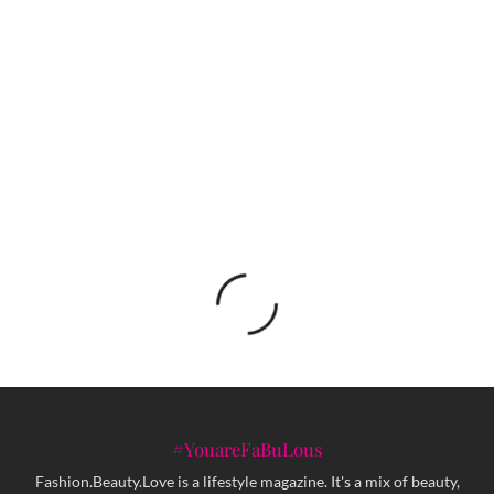
Premijera novog hit filma BLACK ADAM 16.
decembra na HBO MAXu
FRAGMENTS: Nova Plusminus kolekcija
inspirirana Mediteranom
#YouareFaBuLous
Fashion.Beauty.Love is a lifestyle magazine. It's a mix of beauty,