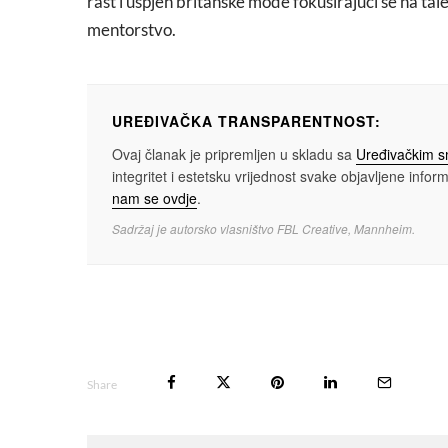
rast i uspjeh britanske mode fokusirajući se na ta
mentorstvo.
UREĐIVAČKA TRANSPARENTNOST:
Ovaj članak je pripremljen u skladu sa
Uređivačkim 
integritet i estetsku vrijednost svake objavljene informa
nam se ovdje
.
Sadržaj je autorsko vlasništvo FBL Creative, Mannheim.
Share