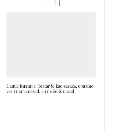
Damir Kustura: Teatar je kao zaraza, obuzme
vas i nema nazad, a i ne želiš nazad
Snimljena prva klapa filma i
serije KAD SAM BIO HODŽA u
režiji Ademira Kenovića