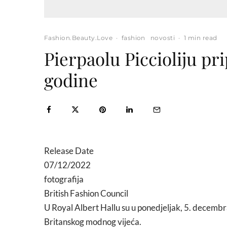
Fashion.Beauty.Love
·
fashion
novosti
·
1 min read
Pierpaolu Piccioliju pri
godine
Release Date
07/12/2022
fotografija
British Fashion Council
U Royal Albert Hallu su u ponedjeljak, 5. decembr
Britanskog modnog vijeća.