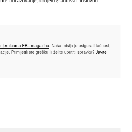
lente, obrazovanje, dodjelu grantova i poslovno
smjernicama FBL magazina
. Naša misija je osigurati tačnost,
cije. Primijetili ste grešku ili želite uputiti ispravku?
Javite