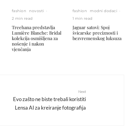
fashion
novosti
·
fashion
modni dodaci
·
2 min read
1 min read
Treehana predstavlja
Jaguar satovi: Spoj
Lumière Blanche: Bridal
švicarske preciznosti i
kolekcija osmišljena za
bezvremenskog luksuza
nošenje i nakon
vjenčanja
Next
Evo zašto ne biste trebali koristiti
Lensa AI za kreiranje fotografija