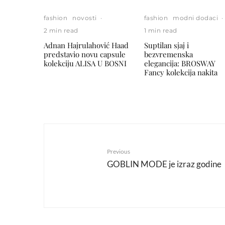
fashion
novosti
·
fashion
modni dodaci
·
2 min read
1 min read
Adnan Hajrulahović Haad
Suptilan sjaj i
predstavio novu capsule
bezvremenska
kolekciju ALISA U BOSNI
elegancija: BROSWAY
Fancy kolekcija nakita
Previous
GOBLIN MODE je izraz godine