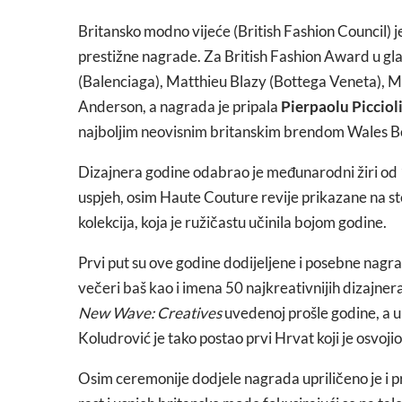
Britansko modno vijeće (British Fashion Council) j
prestižne nagrade. Za British Fashion Award u gla
(Balenciaga), Matthieu Blazy (Bottega Veneta), Miu
Anderson, a nagrada je pripala
Pierpaolu Picciol
najboljim neovisnim britanskim brendom Wales Bo
Dizajnera godine odabrao je međunarodni žiri od 1.0
uspjeh, osim Haute Couture revije prikazane na ste
kolekcija, koja je ružičastu učinila bojom godine.
Prvi put su ove godine dodijeljene i posebne nagr
večeri baš kao i imena 50 najkreativnijih dizajnera 
New Wave: Creatives
uvedenoj prošle godine, a u 
Koludrović je tako postao prvi Hrvat koji je osvoji
Osim ceremonije dodjele nagrada upriličeno je i p