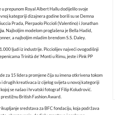
e u prepunom Royal Albert Hallu dodijelilo svoje
vnoj kategoriji dizajnera godine borili su se Demna
ccia Prada, Pierpaolo Piccioli (Valentino) i Jonathan
iju
. Najboljim modelom proglašena je Bella Hadid,
nner, a najboljim mladim brendom S.S. Daley.
00 ljudi iz industrije. Picciolijev najveći ovogodišnji
penicama Trinità de’ Monti u Rimu, jeste i Pink PP
ade za 15 lidera promjene čija su imena otkrivena tokom
i drugih kreativaca iz cijelog svijeta u novoj kategoriji
kojoj se našao i hrvatski fotograf Filip Koludrović.
o prestižnu British Fashion Award.
rikupljanje sredstava za BFC fondaciju, koja podržava