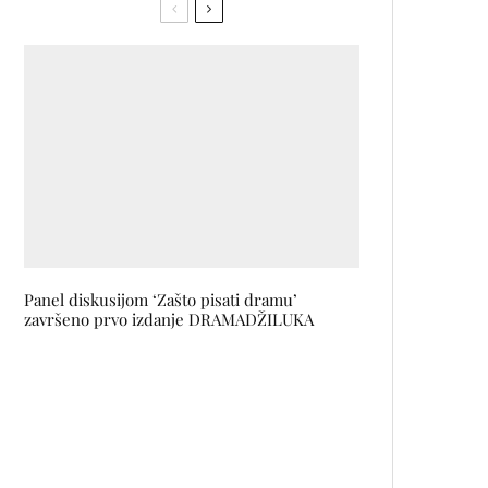
Panel diskusijom ‘Zašto pisati dramu’
završeno prvo izdanje DRAMADŽILUKA
Smijeh zagarantovan u
Narodnom pozorištu Tuzla:
Pogledajte predstavu BUDALA
NA VEČERI