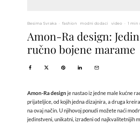
Besima Svraka
·
fashion
modni dodaci
video
·
1 min
Amon-Ra design: Jedins
ručno bojene marame
Amon-Ra design
je nastao iz jedne male kućne rad
prijateljice, od kojih jedna dizajnira, a druga krei
na ovaj način. U njihovoj ponudi možete naći mod
jedinstveni, unikatni, izrađeni od najkvalitetniji