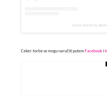
A post shared by @am
Ceker-torbe se mogu naručiti putem
Facebook
i
I
fashion
rewriting fashion
Konkurs za mlade kreator
Kontura Futura