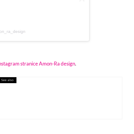
on_ra_design
nstagram stranice Amon-Ra design
.
See also
e i kreatorice za učešće na modnoj reviji