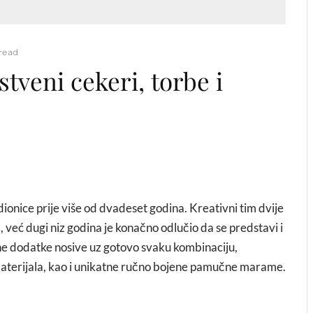
 read
tveni cekeri, torbe i
ionice prije više od dvadeset godina. Kreativni tim dvije
ra, već dugi niz godina je konačno odlučio da se predstavi i
ne dodatke nosive uz gotovo svaku kombinaciju,
h materijala, kao i unikatne ručno bojene pamučne marame.