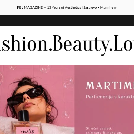
FBL MAGAZINE — 13 Years of Aesthetics | Sarajevo • Mannheim