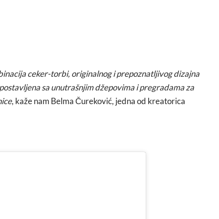
inacija ceker-torbi, originalnog i prepoznatljivog dizajna
je postavljena sa unutrašnjim džepovima i pregradama za
nice
, kaže nam Belma Čureković, jedna od kreatorica