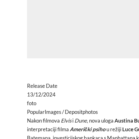
Release Date
13/12/2024
foto
PopularImages / Depositphotos
Nakon filmova
Elvis
i
Dune
, nova uloga
Austina B
interpretaciji filma
Američki psiho
u režiji
Luce G
Batemana, investicijskog bankara s Manhattana koji