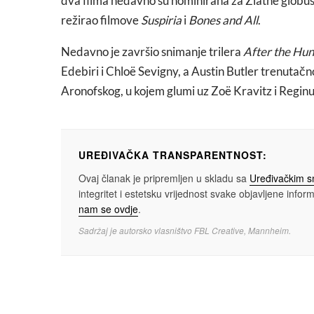
dva filma nedavno su nominirana za Zlatne globuse.
režirao filmove
Suspiria
i
Bones and All
.
Nedavno je završio snimanje trilera
After the Hun
Edebiri i Chloë Sevigny, a Austin Butler trenutačn
Aronofskog, u kojem glumi uz Zoë Kravitz i Reginu
UREĐIVAČKA TRANSPARENTNOST:
Ovaj članak je pripremljen u skladu sa
Uređivačkim 
integritet i estetsku vrijednost svake objavljene informa
nam se ovdje
.
Sadržaj je autorsko vlasništvo FBL Creative, Mannheim.