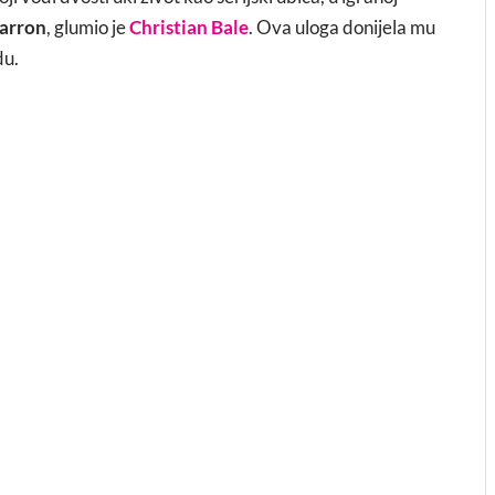
arron
, glumio je
Christian Bale
. Ova uloga donijela mu
du.