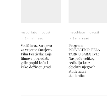
macchiato
novosti
macchiato
novosti
·
24 min read
·
3 min read
Vodič kroz Sarajevo
Program
za vrijeme Sarajevo
POSVEĆENO: BÉLA
Film Festivala: Koje
TARR U SARAJEVU:
filmove pogledati,
Nasljeđe velikog
gdje popiti kafu i
reditelja kroz
kako doživjeti grad
objektiv njegovih
studenata i
studentica