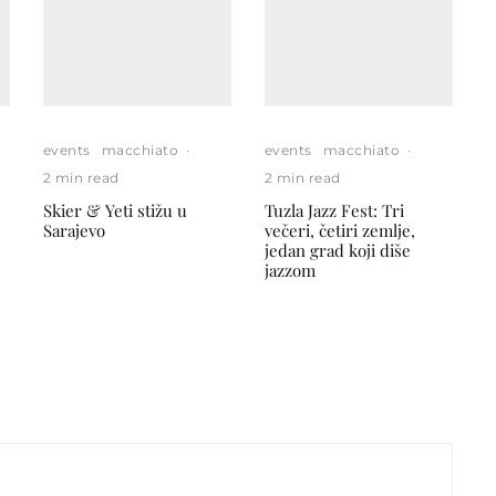
events
macchiato
·
events
macchiato
·
2 min read
2 min read
Skier & Yeti stižu u
Tuzla Jazz Fest: Tri
Sarajevo
večeri, četiri zemlje,
jedan grad koji diše
jazzom