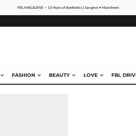
FBL MAGAZINE — 13 Years of Aesthetics | Sarajevo • Mannheim
FASHION
BEAUTY
LOVE
FBL DRI