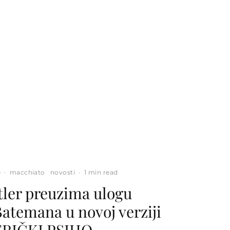
e
·
macchiato
novosti
·
1 min read
tler preuzima ulogu
Batemana u novoj verziji