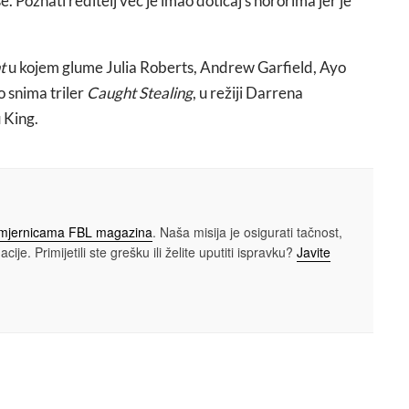
 Poznati reditelj već je imao doticaj s hororima jer je
t
u kojem glume Julia Roberts, Andrew Garfield, Ayo
o snima triler
Caught Stealing
, u režiji Darrena
 King.
smjernicama FBL magazina
. Naša misija je osigurati tačnost,
cije. Primijetili ste grešku ili želite uputiti ispravku?
Javite