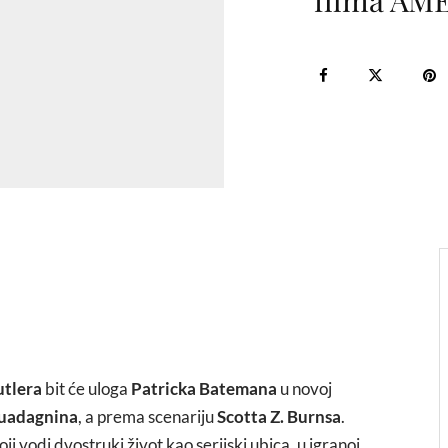
filma AM
utlera
bit će uloga
Patricka Batemana
u novoj
uadagnina
, a prema scenariju
Scotta Z. Burnsa
.
 vodi dvostruki život kao serijski ubica, u igranoj