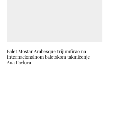
Balet Mostar Arabesque trijumfirao na
Internacionalnom baletskom takmičenje
Ana Pavlova
Sve spremno za otvaranje prve
kulturno modne manifestacije
CREATIVE & FASHION
INDUSTRY u Banjoj Luci
Klemens x REVOLT Clothing
donose limitirani streetwear
pop-up u Zagreb