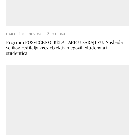
macchiato
novosti
·
3 min read
Program POSVEĆENO: BÉLA TARR U SARAJEVU: Nasljeđe
velikog reditelja kroz objektiv njegovih studenata i
studentica