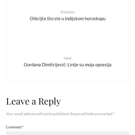
Previous
Otkrijte što ste u indijskom horoskopu
Next
Gordana Dimitrijević: Linije su moja opsesija
Leave a Reply
Your email address will not be published.
Required fields are marked
*
Comment
*