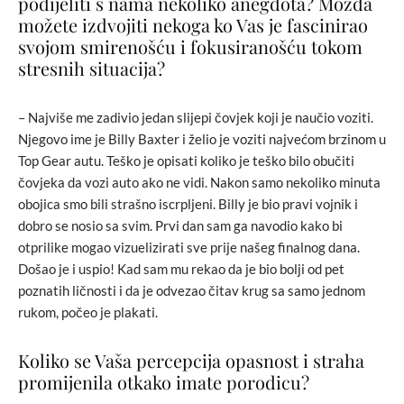
podijeliti s nama nekoliko anegdota? Možda
možete izdvojiti nekoga ko Vas je fascinirao
svojom smirenošću i fokusiranošću tokom
stresnih situacija?
– Najviše me zadivio jedan slijepi čovjek koji je naučio voziti.
Njegovo ime je Billy Baxter i želio je voziti najvećom brzinom u
Top Gear autu. Teško je opisati koliko je teško bilo obučiti
čovjeka da vozi auto ako ne vidi. Nakon samo nekoliko minuta
obojica smo bili strašno iscrpljeni. Billy je bio pravi vojnik i
dobro se nosio sa svim. Prvi dan sam ga navodio kako bi
otprilike mogao vizuelizirati sve prije našeg finalnog dana.
Došao je i uspio! Kad sam mu rekao da je bio bolji od pet
poznatih ličnosti i da je odvezao čitav krug sa samo jednom
rukom, počeo je plakati.
Koliko se Vaša percepcija opasnost i straha
promijenila otkako imate porodicu?