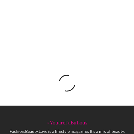
Premijera predstave MACBETT je jubilarna 500.
premijera u produkciji NP TUZLA
Frankenstein: Emocionalna i vizualno
zapanjujuća reinterpretacija klasika
#YouareFaBuLous
Fashion.Beauty.Love is a lifestyle magazine. It's a mix of beauty,