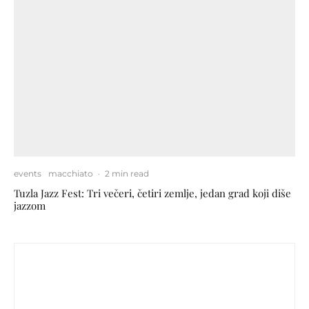
events
macchiato
·
2 min read
Tuzla Jazz Fest: Tri večeri, četiri zemlje, jedan grad koji diše
jazzom