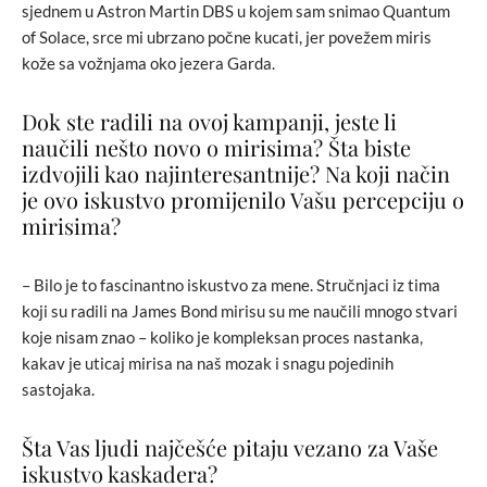
sjednem u Astron Martin DBS u kojem sam snimao Quantum
of Solace, srce mi ubrzano počne kucati, jer povežem miris
kože sa vožnjama oko jezera Garda.
Dok ste radili na ovoj kampanji, jeste li
naučili nešto novo o mirisima? Šta biste
izdvojili kao najinteresantnije? Na koji način
je ovo iskustvo promijenilo Vašu percepciju o
mirisima?
– Bilo je to fascinantno iskustvo za mene. Stručnjaci iz tima
koji su radili na James Bond mirisu su me naučili mnogo stvari
koje nisam znao – koliko je kompleksan proces nastanka,
kakav je uticaj mirisa na naš mozak i snagu pojedinih
sastojaka.
Šta Vas ljudi najčešće pitaju vezano za Vaše
iskustvo kaskadera?