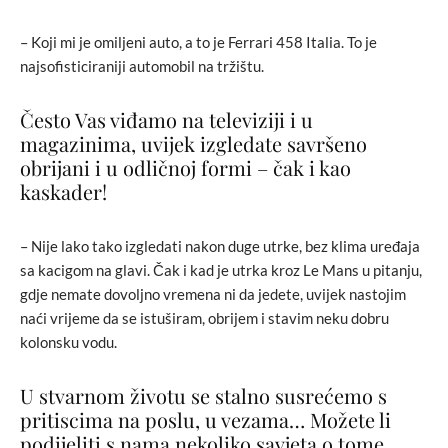
– Koji mi je omiljeni auto, a to je Ferrari 458 Italia. To je
najsofisticiraniji automobil na tržištu.
Često Vas viđamo na televiziji i u
magazinima, uvijek izgledate savršeno
obrijani i u odličnoj formi – čak i kao
kaskader!
– Nije lako tako izgledati nakon duge utrke, bez klima uređaja
sa kacigom na glavi. Čak i kad je utrka kroz Le Mans u pitanju,
gdje nemate dovoljno vremena ni da jedete, uvijek nastojim
naći vrijeme da se istuširam, obrijem i stavim neku dobru
kolonsku vodu.
U stvarnom životu se stalno susrećemo s
pritiscima na poslu, u vezama… Možete li
podijeliti s nama nekoliko savjeta o tome