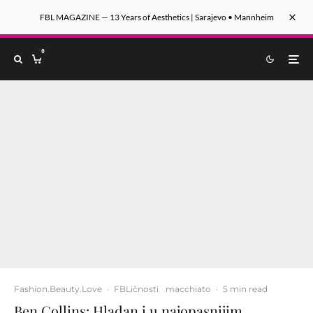
FBL MAGAZINE — 13 Years of Aesthetics | Sarajevo • Mannheim
0
Fashion.Beauty.Love
·
FBLičnosti
macchiato
·
5 min read
Ben Collins: Hladan i u najopasnijim