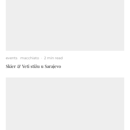
events
macchiato
·
2 min read
Skier & Yeti stižu u Sarajevo