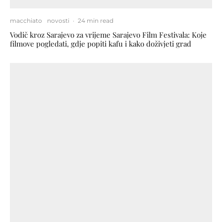
macchiato
novosti
·
24 min read
Vodič kroz Sarajevo za vrijeme Sarajevo Film Festivala: Koje
filmove pogledati, gdje popiti kafu i kako doživjeti grad