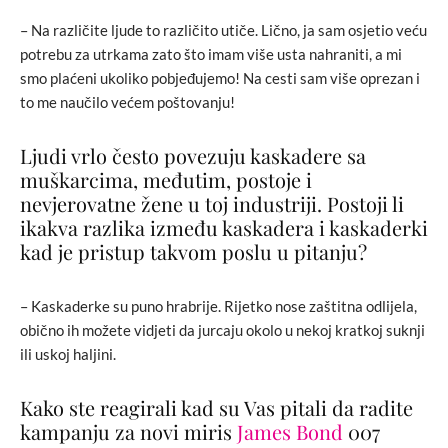
– Na različite ljude to različito utiče. Lično, ja sam osjetio veću
potrebu za utrkama zato što imam više usta nahraniti, a mi
smo plaćeni ukoliko pobjeđujemo! Na cesti sam više oprezan i
to me naučilo većem poštovanju!
Ljudi vrlo često povezuju kaskadere sa
muškarcima, međutim, postoje i
nevjerovatne žene u toj industriji. Postoji li
ikakva razlika između kaskadera i kaskaderki
kad je pristup takvom poslu u pitanju?
– Kaskaderke su puno hrabrije. Rijetko nose zaštitna odlijela,
obično ih možete vidjeti da jurcaju okolo u nekoj kratkoj suknji
ili uskoj haljini.
Kako ste reagirali kad su Vas pitali da radite
kampanju za novi miris
James Bond
007