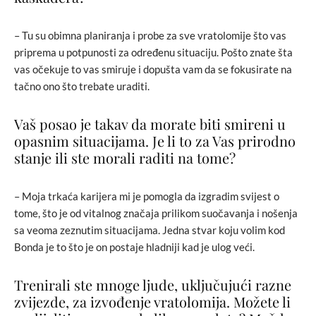
– Tu su obimna planiranja i probe za sve vratolomije što vas
priprema u potpunosti za određenu situaciju. Pošto znate šta
vas očekuje to vas smiruje i dopušta vam da se fokusirate na
tačno ono što trebate uraditi.
Vaš posao je takav da morate biti smireni u
opasnim situacijama. Je li to za Vas prirodno
stanje ili ste morali raditi na tome?
– Moja trkaća karijera mi je pomogla da izgradim svijest o
tome, što je od vitalnog značaja prilikom suočavanja i nošenja
sa veoma zeznutim situacijama. Jedna stvar koju volim kod
Bonda je to što je on postaje hladniji kad je ulog veći.
Trenirali ste mnoge ljude, uključujući razne
zvijezde, za izvođenje vratolomija. Možete li