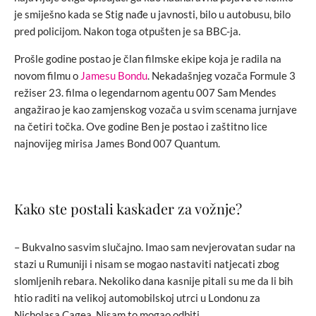
je smiješno kada se Stig nađe u javnosti, bilo u autobusu, bilo
pred policijom. Nakon toga otpušten je sa BBC-ja.
Prošle godine postao je član filmske ekipe koja je radila na
novom filmu o
Jamesu Bondu
. Nekadašnjeg vozača Formule 3
režiser 23. filma o legendarnom agentu 007 Sam Mendes
angažirao je kao zamjenskog vozača u svim scenama jurnjave
na četiri točka. Ove godine Ben je postao i zaštitno lice
najnovijeg mirisa James Bond 007 Quantum.
Kako ste postali kaskader za vožnje?
– Bukvalno sasvim slučajno. Imao sam nevjerovatan sudar na
stazi u Rumuniji i nisam se mogao nastaviti natjecati zbog
slomljenih rebara. Nekoliko dana kasnije pitali su me da li bih
htio raditi na velikoj automobilskoj utrci u Londonu za
Nicholasa Cagea. Nisam to mogao odbiti.