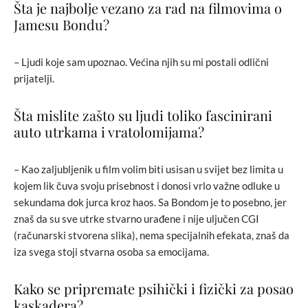
Šta je najbolje vezano za rad na filmovima o
Jamesu Bondu?
– Ljudi koje sam upoznao. Većina njih su mi postali odlični
prijatelji.
Šta mislite zašto su ljudi toliko fascinirani
auto utrkama i vratolomijama?
– Kao zaljubljenik u film volim biti usisan u svijet bez limita u
kojem lik čuva svoju prisebnost i donosi vrlo važne odluke u
sekundama dok jurca kroz haos. Sa Bondom je to posebno, jer
znaš da su sve utrke stvarno urađene i nije uljučen CGI
(računarski stvorena slika), nema specijalnih efekata, znaš da
iza svega stoji stvarna osoba sa emocijama.
Kako se pripremate psihički i fizički za posao
kaskadera?