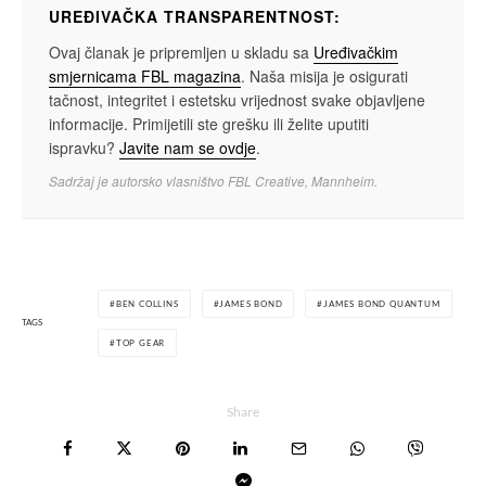
UREĐIVAČKA TRANSPARENTNOST:
Ovaj članak je pripremljen u skladu sa
Uređivačkim
smjernicama FBL magazina
. Naša misija je osigurati
tačnost, integritet i estetsku vrijednost svake objavljene
informacije. Primijetili ste grešku ili želite uputiti
ispravku?
Javite nam se ovdje
.
Sadržaj je autorsko vlasništvo FBL Creative, Mannheim.
BEN COLLINS
JAMES BOND
JAMES BOND QUANTUM
TAGS
TOP GEAR
Share