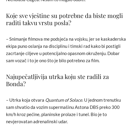
Koje sve vještine su potrebne da biste mogli
raditi takvu vrstu posla?
– Snimanje filmova me podsjeća na vojsku, jer se kaskaderska
ekipa puno oslanja na disciplinu i timski rad kako bi postigli
zacrtanje ciljeve u potencijalno opasnom okruženju. Dobar
sam vozač i to je ono što je bilo potrebno za film.
Najupečatljivija utrka koju ste radili za
Bonda?
– Utrka koja otvara
Quantum of Solace
. U jednom trenutku
sam shvatio da vozim supermašinu Astona DBS preko 300
km/h kroz pećine, planinske prolaze i tunel. Bio je to
nevjerovatan adrenalinski udar.