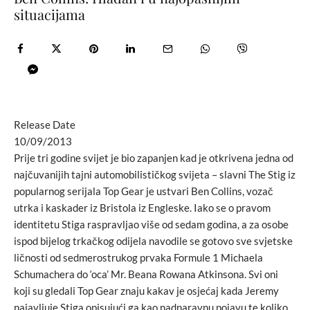
situacijama
Release Date
10/09/2013
Prije tri godine svijet je bio zapanjen kad je otkrivena jedna od
najčuvanijih tajni automobilističkog svijeta – slavni The Stig iz
popularnog serijala Top Gear je ustvari Ben Collins, vozač
utrka i kaskader iz Bristola iz Engleske. Iako se o pravom
identitetu Stiga raspravljao više od sedam godina, a za osobe
ispod bijelog trkačkog odijela navodile se gotovo sve svjetske
ličnosti od sedmerostrukog prvaka Formule 1 Michaela
Schumachera do ‘oca’ Mr. Beana Rowana Atkinsona. Svi oni
koji su gledali Top Gear znaju kakav je osjećaj kada Jeremy
najavljuje Stiga opisujući ga kao nadnaravnu pojavu te koliko