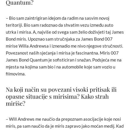
Quantum?
– Bio sam zaintrigiran idejom da radim na sasvim novoj
teritoriji. Bio sam radoznao da shvatim vezu između auto
utrka i mirisa. A, najviše od svega sam želio doživjeti taj James
Bond miris. Upoznao sam stručnjaka za James Bond 007
mirise Willa Andrewsa i iznenadio me nivo njegove stručnosti.
Povezanost naših sjećanja i mirisa je fascinantna. Miris 007
James Bond Quantum je sofisticiran i snažan. Podsjeća me na
mjesta na kojima sam bio i na automobile koje sam vozio u
filmovima.
Na koji način su povezani visoki pritisak ili
opasne situacije s mirisima? Kako strah
miriše?
– Will Andrews me naučio da prepoznam asocijacije koje nosi
miris, pa sam naučio da je miris zapravo jako moćan medij. Kad