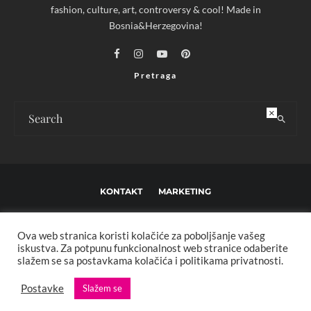
fashion, culture, art, controversy & cool! Made in
Bosnia&Herzegovina!
Pretraga
×
KONTAKT
MARKETING
USLOVI KORIŠTENJA I UREĐIVAČKE SMJERNICE
Ova web stranica koristi kolačiće za poboljšanje vašeg
IMPRESSUM
O NAMA
iskustva. Za potpunu funkcionalnost web stranice odaberite
slažem se sa postavkama kolačića i politikama privatnosti.
Copyright © 2013 - 2025 FBL creative. Sva prava zadržana. Developed by:
Postavke
Slažem se
XStreamThemes