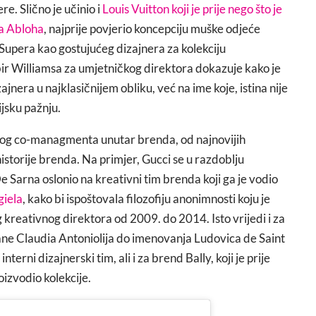
e. Slično je učinio i
Louis Vuitton koji je prije nego što je
la Abloha
, najprije povjerio koncepciju muške odjeće
Supera kao gostujućeg dizajnera za kolekciju
bir Williamsa za umjetničkog direktora dokazuje kako je
nera u najklasičnijem obliku, već na ime koje, istina nije
ijsku pažnju.
vnog co-managmenta unutar brenda, od najnovijih
historije brenda. Na primjer, Gucci se u razdoblju
e Sarna oslonio na kreativni tim brenda koji ga je vodio
iela
, kako bi ispoštovala filozofiju anonimnosti koju je
g kreativnog direktora od 2009. do 2014. Isto vrijedi i za
ane Claudia Antoniolija do imenovanja Ludovica de Saint
erni dizajnerski tim, ali i za brend Bally, koji je prije
oizvodio kolekcije.