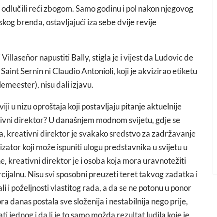
er odlučili reći zbogom. Samo godinu i pol nakon njegovog
og brenda, ostavljajući iza sebe dvije revije
illaseñor napustiti Bally, stigla je i vijest da Ludovic de
nt Sernin ni Claudio Antonioli, koji je akvizirao etiketu
meester), nisu dali izjavu.
ji u nizu oproštaja koji postavljaju pitanje aktuelnije
tivni direktor? U današnjem modnom svijetu, gdje se
a, kreativni direktor je svakako sredstvo za zadržavanje
zator koji može ispuniti ulogu predstavnika u svijetu u
e, kreativni direktor je i osoba koja mora uravnotežiti
ijalnu. Nisu svi sposobni preuzeti teret takvog zadatka i
ali i poželjnosti vlastitog rada, a da se ne potonu u ponor
a danas postala sve složenija i nestabilnija nego prije,
ati jednog i da li je to samo možda rezultat ludila koje je