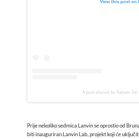
View this post on
A post shared by Sabato De
Prije nekoliko sedmica Lanvin se oprostio od Bruna 
biti inauguriran Lanvin Lab, projekt koji će uključit