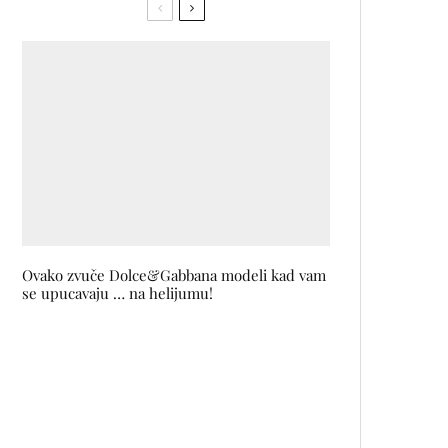
Ovako zvuče Dolce&Gabbana modeli kad vam
se upucavaju … na helijumu!
Model Chen Xiao Qiong kroz
objektiv Sanje Perić