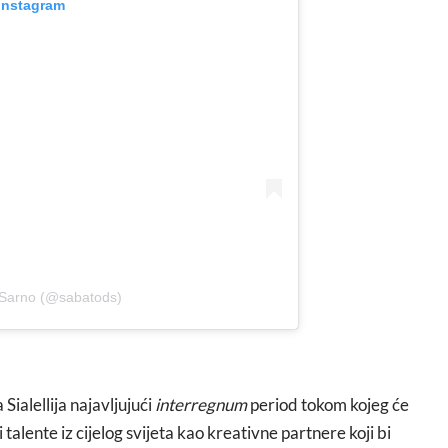
 Instagram
 Sarno (@sabatods)
Sialellija najavljujući
interregnum
period tokom kojeg će
i talente iz cijelog svijeta kao kreativne partnere koji bi