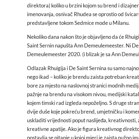
direktora) koliko u brzini kojom su brend i dizajn
imenovanja, osnivač Rhudea se oprostio od švicarsk
predstavljene tokom Sedmice mode u Milanu.
Nekoliko dana nakon što je objavljeno da će Rhuigi V
Saint Sernin napušta Ann Demeulemeester. Ni De Sai
Demeulemeester 2020. (i blizak je sa Ann Demeule
Odlazak Rhuigija i De Saint Sernina su samo najnovi
nego ikad – koliko je brendu zaista potreban krea
bore za mjesto na naslovnoj stranici modnih medij
pažnje na brendu na visokom nivou, medijski katali
kojem timski rad izgleda nepoželjno. S druge stran
dvije duše koje pokreću brend, umjetničku i komerc
uskladiti vrijednosti poput naslijeđa, kreativnosti, 
kreativne apatije. Ako je figura kreativnog direktor
postavlja se pitanje u kojoj mjeri je zaista nužno im