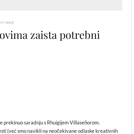
in read
ovima zaista potrebni
 je prekinuo saradnju s Rhuigijem Villaseñorom.
esti (već smo navikli na neočekivane odlaske kreativnih