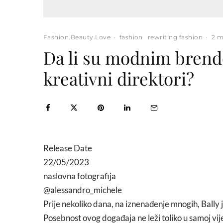
Fashion.Beauty.Love
·
fashion
rewriting fashion
·
2 m
Da li su modnim brend
kreativni direktori?
Release Date
22/05/2023
naslovna fotografija
@alessandro_michele
Prije nekoliko dana, na iznenađenje mnogih, Bally
Posebnost ovog događaja ne leži toliko u samoj vij