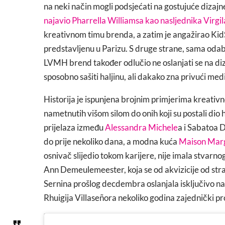
na neki način mogli podsjećati na gostujuće dizajner
najavio Pharrella Williamsa kao nasljednika Virgi
kreativnom timu brenda, a zatim je angažirao Kid
predstavljenu u Parizu. S druge strane, sama oda
LVMH brend također odlučio ne oslanjati se na dizaj
sposobno sašiti haljinu, ali dakako zna privući med
Historija je ispunjena brojnim primjerima kreati
nametnutih višom silom do onih koji su postali dio 
prijelaza između
Alessandra Michele
a i Sabatoa D
do prije nekoliko dana, a modna kuća
Maison Marg
osnivač slijedio tokom karijere, nije imala stvarno
Ann Demeulemeester, koja se od akvizicije od str
Sernina prošlog decdembra oslanjala isključivo na int
Rhuigija Villaseñora nekoliko godina zajednički pr