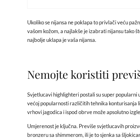
Ukoliko se nijansa ne poklapa to privlači veću pažn
vašom kožom, a najlakše je izabrati nijansu tako što
najbolje uklapa je vaša nijansa.
Nemojte koristiti previš
Svjetlucavi highlighteri postali su super popularni 
većoj popularnosti različitih tehnika konturisanja
vrhovi jagodica i ispod obrve može apsolutno izgled
Umjerenost je ključna. Previše svjetlucavih proizvod
bronzeru sa shimmerom, ili je to sjenka sa šljokicama