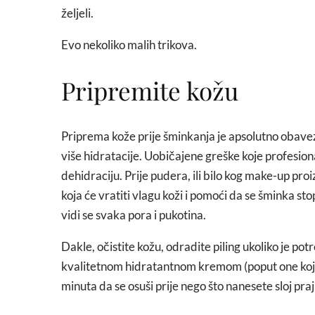
željeli.
Evo nekoliko malih trikova.
Pripremite kožu
Priprema kože prije šminkanja je apsolutno obavezn
više hidratacije. Uobičajene greške koje profesiona
dehidraciju. Prije pudera, ili bilo kog make-up pr
koja će vratiti vlagu koži i pomoći da se šminka st
vidi se svaka pora i pukotina.
Dakle, očistite kožu, odradite piling ukoliko je pot
kvalitetnom hidratantnom kremom (poput one koja s
minuta da se osuši prije nego što nanesete sloj pra