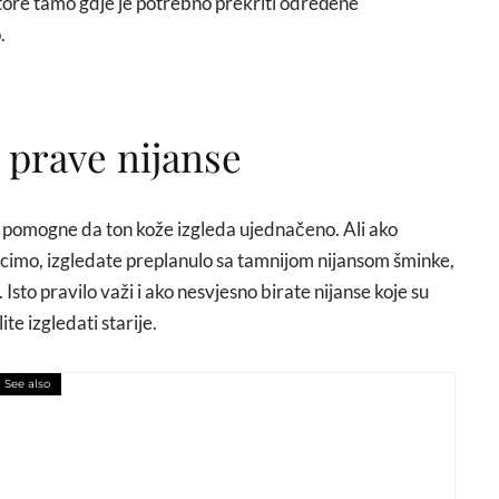
ektore tamo gdje je potrebno prekriti određene
.
 prave nijanse
da pomogne da ton kože izgleda ujednačeno. Ali ako
recimo, izgledate preplanulo sa tamnijom nijansom šminke,
Isto pravilo važi i ako nesvjesno birate nijanse koje su
te izgledati starije.
See also
niste znali o parfemima