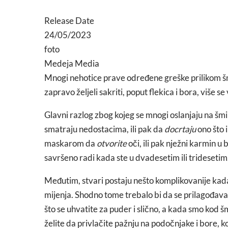
Release Date
24/05/2023
foto
Medeja Media
Mnogi nehotice prave određene greške prilikom šm
zapravo željeli sakriti, poput flekica i bora, više se 
Glavni razlog zbog kojeg se mnogi oslanjaju na šmin
smatraju nedostacima, ili pak da
docrtaju
ono što 
maskarom da
otvorite
oči, ili pak nježni karmin u 
savršeno radi kada ste u dvadesetim ili tridesetim
Međutim, stvari postaju nešto komplikovanije kad
mijenja. Shodno tome trebalo bi da se prilagođava i
što se uhvatite za puder i slično, a kada smo kod šm
želite da privlačite pažnju na podočnjake i bore, k