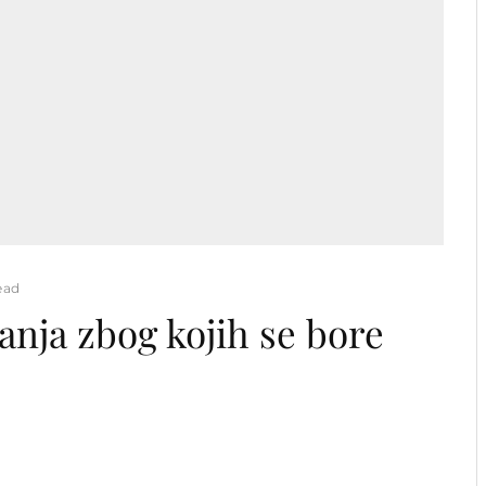
ead
nja zbog kojih se bore