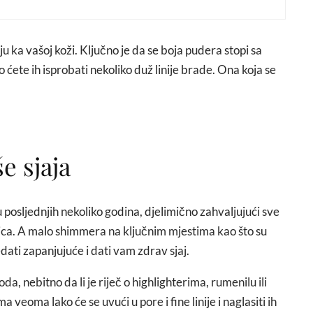
ju ka vašoj koži. Ključno je da se boja pudera stopi sa
 ćete ih isprobati nekoliko duž linije brade. Ona koja se
e sjaja
u posljednjih nekoliko godina, djelimično zahvaljujući sve
 lica. A malo shimmera na ključnim mjestima kao što su
ati zapanjujuće i dati vam zdrav sjaj.
a, nebitno da li je riječ o highlighterima, rumenilu ili
 veoma lako će se uvući u pore i fine linije i naglasiti ih