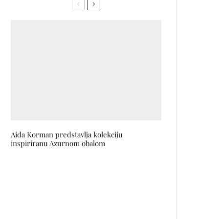
Aida Korman predstavlja kolekciju
inspiriranu Azurnom obalom
Jared Leto će igrati Andyja
Warhola