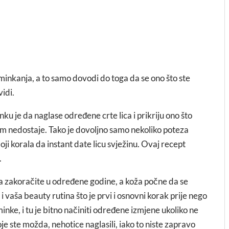
inkanja, a to samo dovodi do toga da se ono što ste
vidi.
ku je da naglase određene crte lica i prikriju ono što
im nedostaje. Tako je dovoljno samo nekoliko poteza
boji korala da instant date licu svježinu. Ovaj recept
.
a zakoračite u određene godine, a koža počne da se
 vaša beauty rutina što je prvi i osnovni korak prije nego
inke, i tu je bitno načiniti određene izmjene ukoliko ne
oje ste možda, nehotice naglasili, iako to niste zapravo