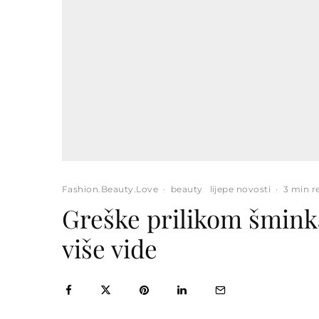
Fashion.Beauty.Love
·
beauty
lijepe novosti
·
3 min r
Greške prilikom šminka
više vide