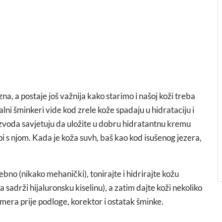
a, a postaje još važnija kako starimo i našoj koži treba
lni šminkeri vide kod zrele kože spadaju u hidrataciju i
oizvoda savjetuju da uložite u dobru hidratantnu kremu
opi s njom. Kada je koža suvh, baš kao kod isušenog jezera,
rebno (nikako mehanički), tonirajte i hidrirajte kožu
adrži hijaluronsku kiselinu), a zatim dajte koži nekoliko
jmera prije podloge, korektor i ostatak šminke.