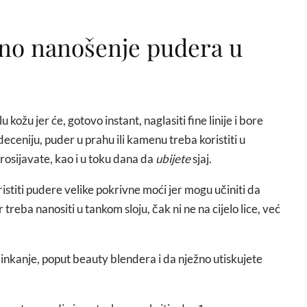
no nanošenje pudera u
kožu jer će, gotovo instant, naglasiti fine linije i bore
 deceniju, puder u prahu ili kamenu treba koristiti u
osijavate, kao i u toku dana da
ubijete
sjaj.
ristiti pudere velike pokrivne moći jer mogu učiniti da
r treba nanositi u tankom sloju, čak ni ne na cijelo lice, već
šminkanje, poput beauty blendera i da nježno utiskujete