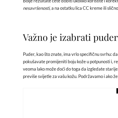
Bolje rezultate ćete dobiti ukoliko koristite i kor
nesavršenosti
, a na ostatku lica CC kreme ili slično
Važno je izabrati puder
Puder, kao što znate, ima vrlo specifičnu svrhu: 
pokušavate promijeniti boju kože u potpunosti i, 
veoma lako može doći do toga da izgledate starije. 
previše svijetle za vašu kožu. Podržavamo i ako želi
beauty
svijet mirisa
Nekoliko činjenica koje 