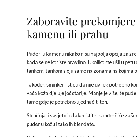
Zaboravite prekomjere
kamenu ili prahu
Puderi u kamenu nikako nisu najbolja opcija za zrelu 
kada se ne koriste pravilno. Ukoliko ste ušli u petu
tankom, tankom sloju samo na zonama na kojima pr
Također, šminkeri ističu da nije uvijek potrebno ko
vaša koža djeluje još starije. Manje je više, te pude
tamo gdje je potrebno ujednačiti ten.
Stručnjaci savjetuju da koristite i sunđerčiće za 
puder u kožu i tako ih blendate.