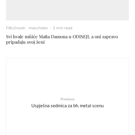
FBLičnosti
macchiato
·
2 min read
Svi hvale mišiće Matta Damona u ODISEJI, a oni zapravo
pripadaju ovoj ženi
Previous
Uspješna sedmica za bh. metal scenu