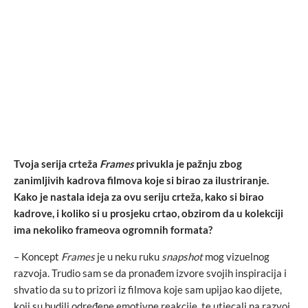
Tvoja serija crteža
Frames
privukla je pažnju zbog
zanimljivih kadrova filmova koje si birao za ilustriranje.
Kako je nastala ideja za ovu seriju crteža, kako si birao
kadrove, i koliko si u prosjeku crtao, obzirom da u kolekciji
ima nekoliko frameova ogromnih formata?
– Koncept
Frames
je u neku ruku
snapshot
mog vizuelnog
razvoja. Trudio sam se da pronađem izvore svojih inspiracija i
shvatio da su to prizori iz filmova koje sam upijao kao dijete,
koji su budili određene emotivne reakcije, te utjecali na razvoj