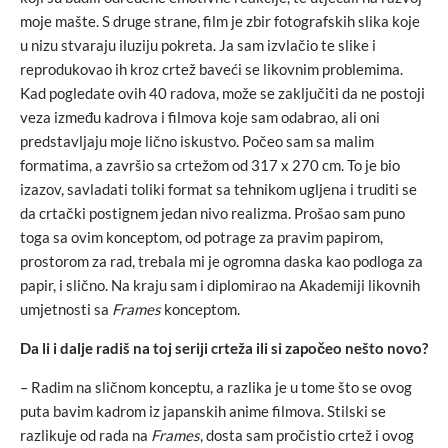
moje mašte. S druge strane, film je zbir fotografskih slika koje
u nizu stvaraju iluziju pokreta. Ja sam izvlačio te slike i
reprodukovao ih kroz crtež baveći se likovnim problemima.
Kad pogledate ovih 40 radova, može se zaključiti da ne postoji
veza između kadrova i filmova koje sam odabrao, ali oni
predstavljaju moje lično iskustvo. Počeo sam sa malim
formatima, a završio sa crtežom od 317 x 270 cm. To je bio
izazov, savladati toliki format sa tehnikom ugljena i truditi se
da crtački postignem jedan nivo realizma. Prošao sam puno
toga sa ovim konceptom, od potrage za pravim papirom,
prostorom za rad, trebala mi je ogromna daska kao podloga za
papir, i slično. Na kraju sam i diplomirao na Akademiji likovnih
umjetnosti sa
Frames
konceptom.
Da li i dalje radiš na toj seriji crteža ili si započeo nešto novo?
– Radim na sličnom konceptu, a razlika je u tome što se ovog
puta bavim kadrom iz japanskih anime filmova. Stilski se
razlikuje od rada na
Frames
, dosta sam pročistio crtež i ovog