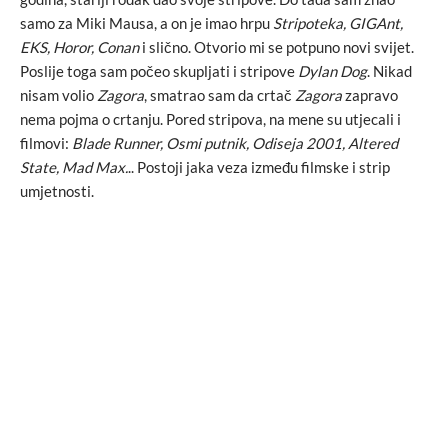
samo za Miki Mausa, a on je imao hrpu
Stripoteka, GIGAnt,
EKS, Horor, Conan
i slično. Otvorio mi se potpuno novi svijet.
Poslije toga sam počeo skupljati i stripove
Dylan Dog
. Nikad
nisam volio
Zagora
, smatrao sam da crtač
Zagora
zapravo
nema pojma o crtanju. Pored stripova, na mene su utjecali i
filmovi:
Blade Runner, Osmi putnik, Odiseja 2001, Altered
State, Mad Max.
.. Postoji jaka veza između filmske i strip
umjetnosti.