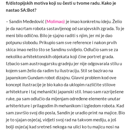
fi/distopijskih motiva koji su česti u tvome radu. Kako je
nastao SA:Bot?
– Sandin Međedović (
Molimao)
je imao konkretnu ideju. Želio
je da nacrtam robota sastavljenog od sarajevskih zgrada. To je
meni bilo odlično. Bilo je sjajno raditi s njim, jer mi je dao
potpunu slobodu. Prikupio sam sve reference i nakon prvih
skica imao nešto što se Sandinu svidjelo. Odlučio sam se za
nekoliko arhitektonskih objekata koji čine portret grada.
Izbacio sam austrougarsku gradnju jer nije odgovarala stilu u
kojem sam želio da radim tu ilustraciju. Stil se bazirao na
japanskom Gundam robot dizajnu. Glavni problem kod ove
koncept ilustracije je bio kako da uklopim različite stilove
arhitekture i taj mehanički japanski stil. Imao sam razriješene
ruke, pa sam odlučio da mijenjam određene elemente unutar
arhiterkture i prilagodim ih mehanikom i izgledom robota. Kad
sam završio svoj dio posla, Sandin je uradio print na majice. Bio
je to sjajan osjećaj, vidjeti svoj rad na takvom mediju, a još
bolji osjećaj kad sretneš nekoga na ulici ko tu majicu nosi na