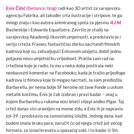
Enis Čišić
(
Behance
;
blog
) radi kao 3D artist za sarajevsku
agenciju Fabrika, ali također crta ilustracije i stripove, te ga
mnogi znaju i kao autora animiranog spota za pjesmu
A.I.M.
Basheskije i Edwarda Equalizera. Završio je studij na
sarajevskoj Akademiji likovnih umjetnosti, a predstavio je i
seriju crteža
Frames
, fantastičnu zbirku nacrtanih filmskih
kadrova koji su, zahvaljujući Enisovom umijeću, dobili jednu
potpuno novu umjetničku vrijednost. Pratila sam rad na
crtežima koje je radio, te mu u neka doba postirala neki
neobavezni komentar na Facebooku, kada je tražio prijedloge
kadrova iz filmova koje bi mogao nacrtati. Ja sam predložila
Barbarellu, jer nema bolje SF heroine od Jane Fonde u uskom
metalik kostimu. Enis je čak izabrao i pravi kadar – onaj u
kojem Barbarellu u rukama nosi leteći slijepi anđeo Pigar. Taj
crtež danas visi uramljen na mome zidu, a Enis ih je napravio
još 39, i predstavio na samostalnoj izložbi. Jednog dana, kad
budem imala bruku para, naručit ću od njega crtež još većeg
formata, za iznad kreveta u spavaćoj sobi, i to kadar iz Sin