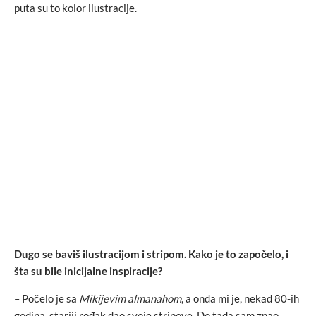
puta su to kolor ilustracije.
Dugo se baviš ilustracijom i stripom. Kako je to započelo, i
šta su bile inicijalne inspiracije?
– Počelo je sa
Mikijevim almanahom
, a onda mi je, nekad 80-ih
godina, stariji rođak dao svoje stripove. Do tada sam znao