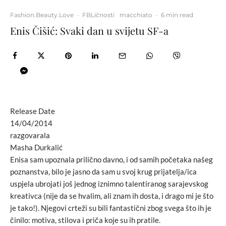
Fashion.Beauty.Love
·
FBLičnosti
macchiato
·
6 min read
Enis Čišić: Svaki dan u svijetu SF-a
Release Date
14/04/2014
razgovarala
Masha Durkalić
Enisa sam upoznala prilično davno, i od samih početaka našeg
poznanstva, bilo je jasno da sam u svoj krug prijatelja/ica
uspjela ubrojati još jednog iznimno talentiranog sarajevskog
kreativca (nije da se hvalim, ali znam ih dosta, i drago mi je što
je tako!). Njegovi crteži su bili fantastični zbog svega što ih je
činilo: motiva, stilova i priča koje su ih pratile.