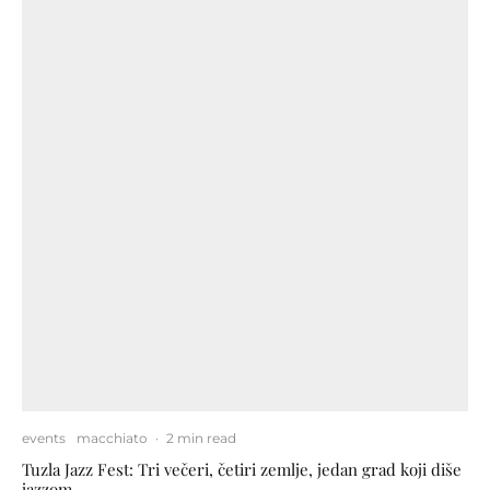
events
macchiato
·
2 min read
Tuzla Jazz Fest: Tri večeri, četiri zemlje, jedan grad koji diše
jazzom