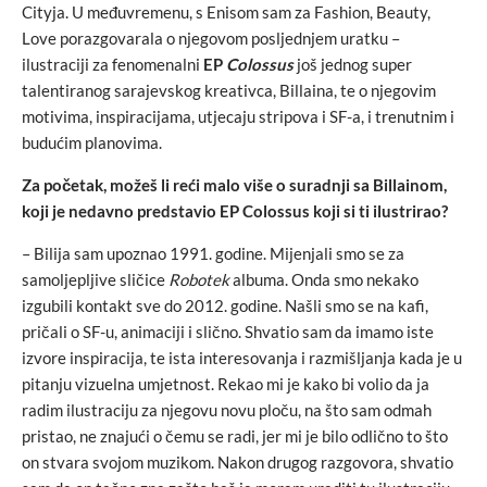
Cityja. U međuvremenu, s Enisom sam za Fashion, Beauty,
Love porazgovarala o njegovom posljednjem uratku –
ilustraciji za fenomenalni
EP
Colossus
još jednog super
talentiranog sarajevskog kreativca, Billaina, te o njegovim
motivima, inspiracijama, utjecaju stripova i SF-a, i trenutnim i
budućim planovima.
Za početak, možeš li reći malo više o suradnji sa Billainom,
koji je nedavno predstavio EP Colossus koji si ti ilustrirao?
– Bilija sam upoznao 1991. godine. Mijenjali smo se za
samoljepljive sličice
Robotek
albuma. Onda smo nekako
izgubili kontakt sve do 2012. godine. Našli smo se na kafi,
pričali o SF-u, animaciji i slično. Shvatio sam da imamo iste
izvore inspiracija, te ista interesovanja i razmišljanja kada je u
pitanju vizuelna umjetnost. Rekao mi je kako bi volio da ja
radim ilustraciju za njegovu novu ploču, na što sam odmah
pristao, ne znajući o čemu se radi, jer mi je bilo odlično to što
on stvara svojom muzikom. Nakon drugog razgovora, shvatio