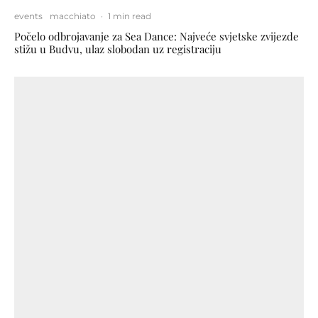
events
macchiato
·
1 min read
Počelo odbrojavanje za Sea Dance: Najveće svjetske zvijezde
stižu u Budvu, ulaz slobodan uz registraciju