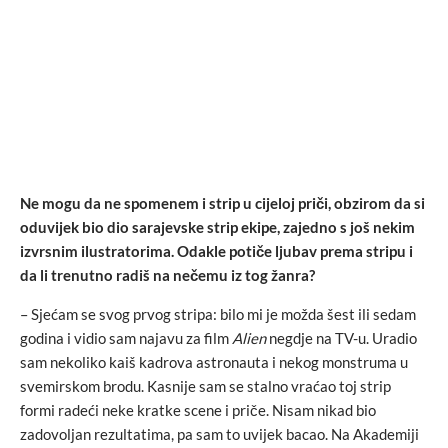
Ne mogu da ne spomenem i strip u cijeloj priči, obzirom da si
oduvijek bio dio sarajevske strip ekipe, zajedno s još nekim
izvrsnim ilustratorima. Odakle potiče ljubav prema stripu i
da li trenutno radiš na nečemu iz tog žanra?
– Sjećam se svog prvog stripa: bilo mi je možda šest ili sedam
godina i vidio sam najavu za film
Alien
negdje na TV-u. Uradio
sam nekoliko kaiš kadrova astronauta i nekog monstruma u
svemirskom brodu. Kasnije sam se stalno vraćao toj strip
formi radeći neke kratke scene i priče. Nisam nikad bio
zadovoljan rezultatima, pa sam to uvijek bacao. Na Akademiji