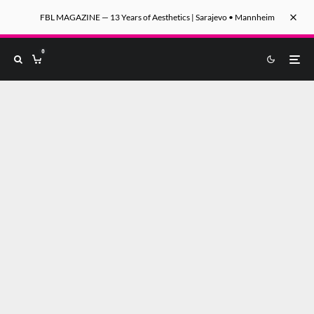
FBL MAGAZINE — 13 Years of Aesthetics | Sarajevo • Mannheim
0