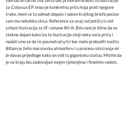
sam da on tačno zna zašto baš ja moram uraditi tu ilustraciju
za
Colossus
EP. Imao je konkretnu priču koja prati njegove
trake, meni se to odmah dopalo i nakon kratkog briefa poslao
sam mu nekoliko skica. Reference za ovaj rad potiču iz old
school ilustracija za SF romane 80-ih. Bilo nam je bitno da se
stekne dojam kako iza te ilustracije stoji neka veća priča i
nadali smo se da će posmatraču/ici bar malo probuditi maštu.
Billain je želio marsovsku atmosferu i u procesu skiciranja mi
je davao prijedloge kako on vidi tu gigantsku statuu. Mislim da
je na kraju bio zadovoljan mojim rješenjima i finalnim radom.