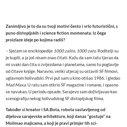
Zanimljivo je to da su tvoji motivi često i vrlo futuristični, s
puno distopijskih i science fiction momenata. Iz čega
proizlaze ideje po kojima radiš?
– Sjećam se enciklopedije
1000 zašto, 1000 zato
. Roditelji su
je kupili, a ja još nisam znao čitati. Kažu da sam tatu tjerao da
mi svaki dan čita o zvijezdama i planetama, samo to poglavlje
od čitave knjige. Naravno, veliki utjecaj su ostavili SF filmovi,
uglavnom holivudski. Prvi put sam u kino otišao 1986. i gledao
Mad Maxa
. U ratu sam otkrio SF magazine i romane, i opasno
se navukao. U periodu opsade, Sarajevo sam doživljavao kao
scenografiju nekog holivudskog SF distopijskog filma.
Također si kreator i SA:Bota, robota sastavljenog od
dijelova sarajevske arhitekture, koji danas “gostuje” na
Molimao majicama, a koji je pravi primjer tih sci-