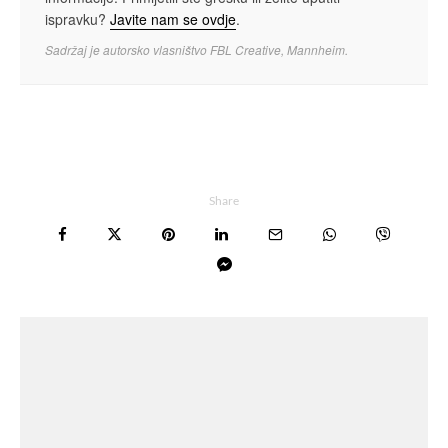
ispravku?
Javite nam se ovdje
.
Sadržaj je autorsko vlasništvo FBL Creative, Mannheim.
Share