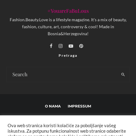
#YouareFaBuLous
Fashion.Beauty.Love is a lifestyle magazine. It's a mix of beauty,
fashion, culture, art, controversy & cool! Made in
Bosnia&Herzegovina!
Pretraga
O NAMA
IMPRESSUM
USLOVI KORIŠTENJA I UREĐIVAČKE SMJERNICE
Ova web stranica koristi kolačiće za poboljšanje vašeg
POLITIKA PRIVATNOSTI
MARKETING
KONTAKT
iskustva. Za potpunu funkcionalnost web stranice odaberite