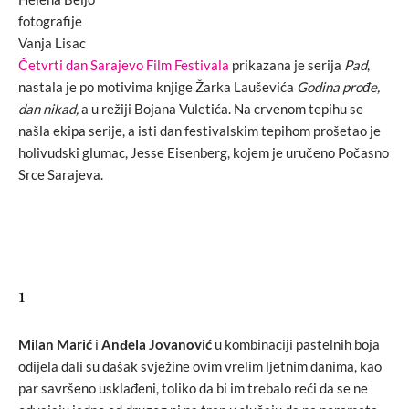
fotografije
Vanja Lisac
Četvrti dan Sarajevo Film Festivala
prikazana je serija
Pad
,
nastala je po motivima knjige Žarka Lauševića
Godina prođe,
dan nikad,
a u režiji Bojana Vuletića. Na crvenom tepihu se
našla ekipa serije, a isti dan festivalskim tepihom prošetao je
holivudski glumac, Jesse Eisenberg, kojem je uručeno Počasno
Srce Sarajeva.
1
Milan Marić
i
Anđela Jovanović
u kombinaciji pastelnih boja
odijela dali su dašak svježine ovim vrelim ljetnim danima, kao
par savršeno usklađeni, toliko da bi im trebalo reći da se ne