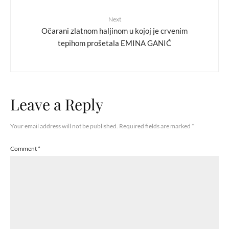
Next
Očarani zlatnom haljinom u kojoj je crvenim
tepihom prošetala EMINA GANIĆ
Leave a Reply
Your email address will not be published.
Required fields are marked
*
Comment
*