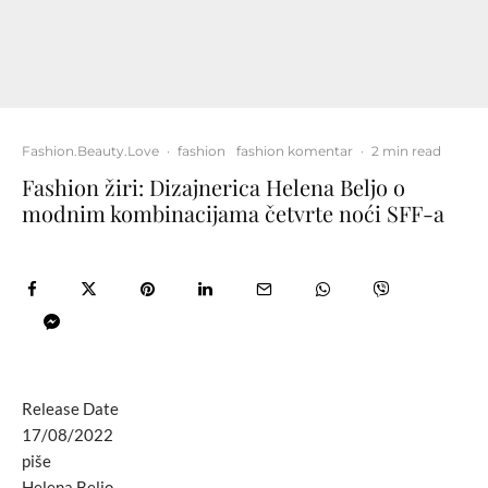
Fashion.Beauty.Love
·
fashion
fashion komentar
·
2 min read
Fashion žiri: Dizajnerica Helena Beljo o
modnim kombinacijama četvrte noći SFF-a
Release Date
17/08/2022
piše
Helena Beljo