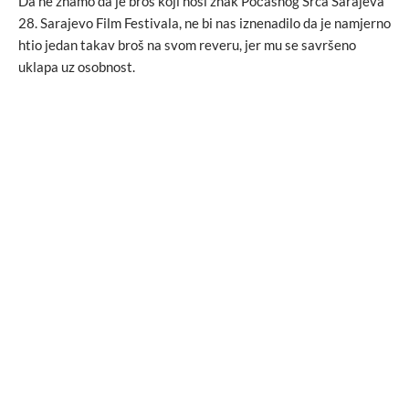
Da ne znamo da je broš koji nosi znak Počasnog Srca Sarajeva
28. Sarajevo Film Festivala, ne bi nas iznenadilo da je namjerno
htio jedan takav broš na svom reveru, jer mu se savršeno
uklapa uz osobnost.