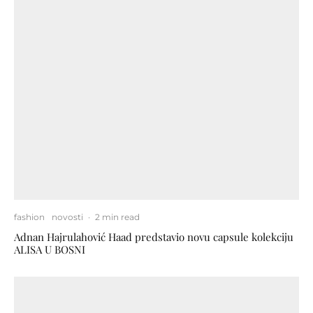
fashion
novosti
·
2 min read
Adnan Hajrulahović Haad predstavio novu capsule kolekciju
ALISA U BOSNI