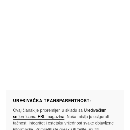
UREĐIVAČKA TRANSPARENTNOST:
Ovaj članak je pripremljen u skladu sa
Uređivačkim
smjernicama FBL magazina
. Naša misija je osigurati
tačnost, integritet i estetsku vrijednost svake objavljene
informacije. Primijetili ste grešku ili želite uputiti