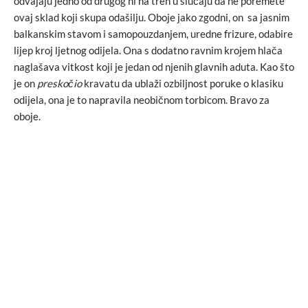
odvajaju jedno od drugog ni na tren u slučaju da ne poremete
ovaj sklad koji skupa odašilju. Oboje jako zgodni, on sa jasnim
balkanskim stavom i samopouzdanjem, uredne frizure, odabire
lijep kroj ljetnog odijela. Ona s dodatno ravnim krojem hlača
naglašava vitkost koji je jedan od njenih glavnih aduta. Kao što
je on
preskočio
kravatu da ublaži ozbiljnost poruke o klasiku
odijela, ona je to napravila neobičnom torbicom. Bravo za
oboje.