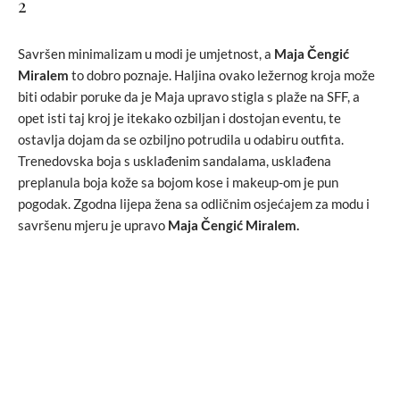
2
Savršen minimalizam u modi je umjetnost, a
Maja Čengić
Miralem
to dobro poznaje. Haljina ovako ležernog kroja može
biti odabir poruke da je Maja upravo stigla s plaže na SFF, a
opet isti taj kroj je itekako ozbiljan i dostojan eventu, te
ostavlja dojam da se ozbiljno potrudila u odabiru outfita.
Trenedovska boja s usklađenim sandalama, usklađena
preplanula boja kože sa bojom kose i makeup-om je pun
pogodak. Zgodna lijepa žena sa odličnim osjećajem za modu i
savršenu mjeru je upravo
Maja Čengić Miralem.