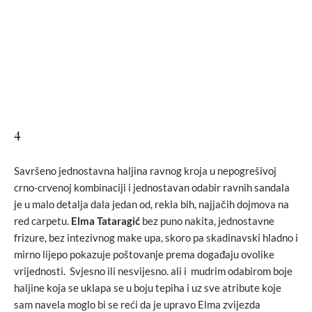
4
Savršeno jednostavna haljina ravnog kroja u nepogrešivoj
crno-crvenoj kombinaciji i jednostavan odabir ravnih sandala
je u malo detalja dala jedan od, rekla bih, najjačih dojmova na
red carpetu.
Elma Tataragić
bez puno nakita, jednostavne
frizure, bez intezivnog make upa, skoro pa skadinavski hladno i
mirno lijepo pokazuje poštovanje prema događaju ovolike
vrijednosti. Svjesno ili nesvijesno. ali i mudrim odabirom boje
haljine koja se uklapa se u boju tepiha i uz sve atribute koje
sam navela moglo bi se reći da je upravo Elma zvijezda