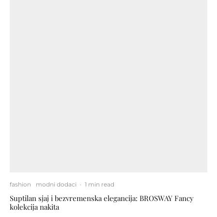
fashion
modni dodaci
·
1 min read
Suptilan sjaj i bezvremenska elegancija: BROSWAY Fancy
kolekcija nakita