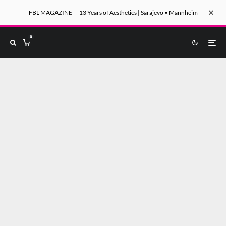
FBL MAGAZINE — 13 Years of Aesthetics | Sarajevo • Mannheim
0