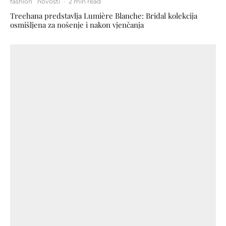
fashion
novosti
·
2 min read
Treehana predstavlja Lumière Blanche: Bridal kolekcija
osmišljena za nošenje i nakon vjenčanja