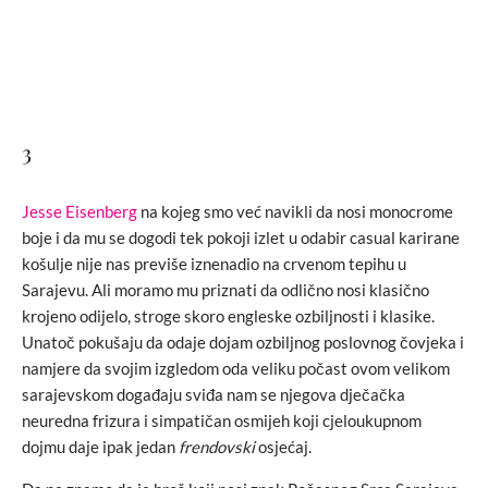
3
Jesse Eisenberg
na kojeg smo već navikli da nosi monocrome
boje i da mu se dogodi tek pokoji izlet u odabir casual karirane
košulje nije nas previše iznenadio na crvenom tepihu u
Sarajevu. Ali moramo mu priznati da odlično nosi klasično
krojeno odijelo, stroge skoro engleske ozbiljnosti i klasike.
Unatoč pokušaju da odaje dojam ozbiljnog poslovnog čovjeka i
namjere da svojim izgledom oda veliku počast ovom velikom
sarajevskom događaju sviđa nam se njegova dječačka
neuredna frizura i simpatičan osmijeh koji cjeloukupnom
dojmu daje ipak jedan
frendovski
osjećaj.