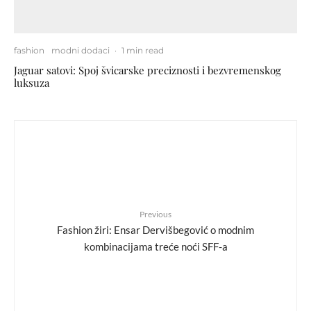
fashion
modni dodaci
·
1 min read
Jaguar satovi: Spoj švicarske preciznosti i bezvremenskog
luksuza
Previous
Fashion žiri: Ensar Dervišbegović o modnim
kombinacijama treće noći SFF-a