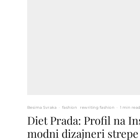
Besima Svraka
·
fashion
rewriting fashion
·
1 min rea
Diet Prada: Profil na I
modni dizajneri strepe