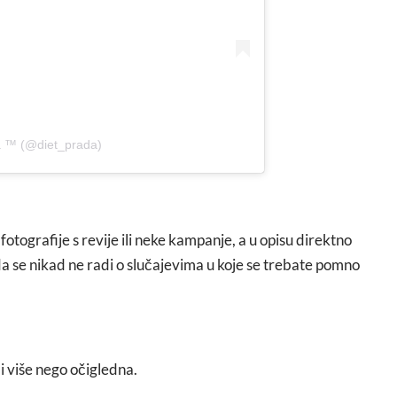
a ™ (@diet_prada)
 fotografije s revije ili neke kampanje, a u opisu direktno
 da se nikad ne radi o slučajevima u koje se trebate pomno
 i više nego očigledna.