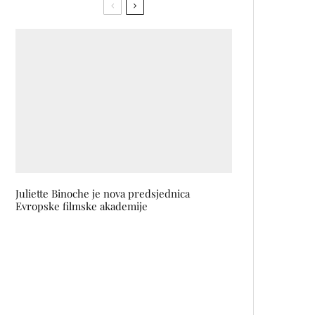
Juliette Binoche je nova predsjednica
Evropske filmske akademije
Film Jasmile Žbanić QUO VADIS, AIDA? i na
Toronto film festivalu
Preporuka: Priča Karima
Zaimovića TAJNA NIKOLE TESLE