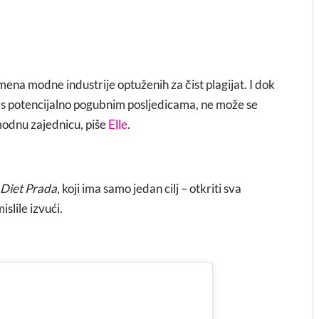
ena modne industrije optuženih za čist plagijat. I dok
 s potencijalno pogubnim posljedicama, ne može se
modnu zajednicu, piše
Elle
.
Diet Prada
, koji ima samo jedan cilj – otkriti sva
slile izvući.