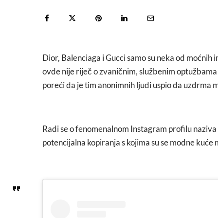
Dior, Balenciaga i Gucci samo su neka od moćnih im
ovde nije riječ o zvaničnim, službenim optužbama
poreći da je tim anonimnih ljudi uspio da uzdrma 
Radi se o fenomenalnom Instagram profilu naziva
potencijalna kopiranja s kojima su se modne kuće mi