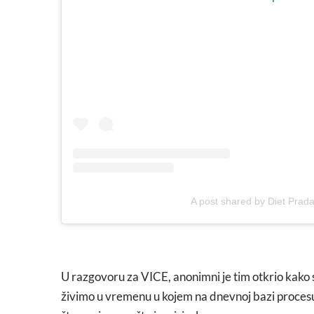
A post shared by Diet Prad
U razgovoru za VICE, anonimni je tim otkrio kako 
živimo u vremenu u kojem na dnevnoj bazi procesuir