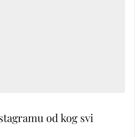
d
nstagramu od kog svi