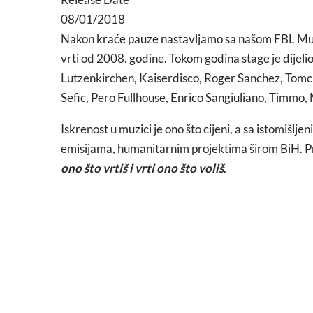
08/01/2018
Nakon kraće pauze nastavljamo sa našom FBL Mus
vrti od 2008. godine. Tokom godina stage je dijel
Lutzenkirchen, Kaiserdisco, Roger Sanchez, Tomcr
Sefic, Pero Fullhouse, Enrico Sangiuliano, Timmo
Iskrenost u muzici je ono što cijeni, a sa istomišlj
emisijama, humanitarnim projektima širom BiH. P
ono što vrtiš i vrti ono što voliš
.