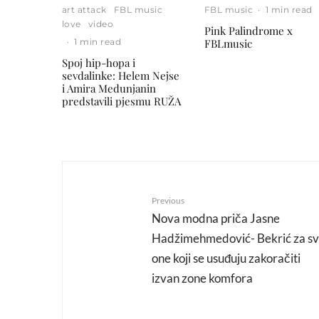
art attack
FBL music
FBL music
·
1 min read
love
video
Pink Palindrome x
·
1 min read
FBLmusic
Spoj hip-hopa i
sevdalinke: Helem Nejse
i Amira Medunjanin
predstavili pjesmu RUŽA
Previous
Nova modna priča Jasne
Hadžimehmedović- Bekrić za s
one koji se usuđuju zakoračiti
izvan zone komfora