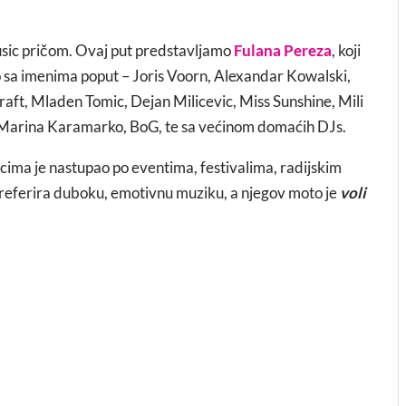
ic pričom. Ovaj put predstavljamo
Fulana Pereza
, koji
io sa imenima poput – Joris Voorn, Alexandar Kowalski,
aft, Mladen Tomic, Dejan Milicevic, Miss Sunshine, Mili
, Marina Karamarko, BoG, te sa većinom domaćih DJs.
enicima je nastupao po eventima, festivalima, radijskim
referira duboku, emotivnu muziku, a njegov moto je
voli