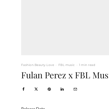
Fashion.Beauty.Love
·
FBL music
·
1 min read
Fulan Perez x FBL Mus
Release Date