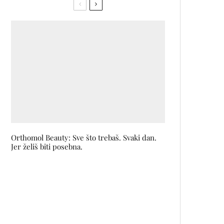
Orthomol Beauty: Sve što trebaš. Svaki dan.
Jer želiš biti posebna.
L’ORÉAL uz pomoć nauke,
tehnologije i kreativnosti ponovo
pomjera ranice ljepote na
sajmuVIVA TECHNOLOGY 2025
Perwoll na Sarajevo Film