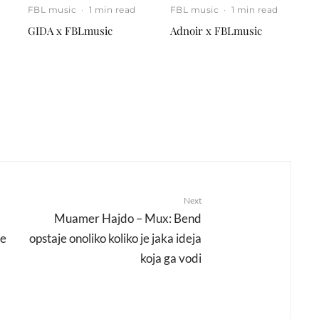
FBL music
·
1 min read
FBL music
·
1 min read
GIDA x FBLmusic
Adnoir x FBLmusic
Next
Muamer Hajdo – Mux: Bend
ve
opstaje onoliko koliko je jaka ideja
koja ga vodi