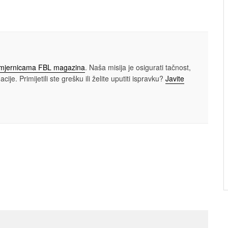
smjernicama FBL magazina
. Naša misija je osigurati tačnost,
cije. Primijetili ste grešku ili želite uputiti ispravku?
Javite