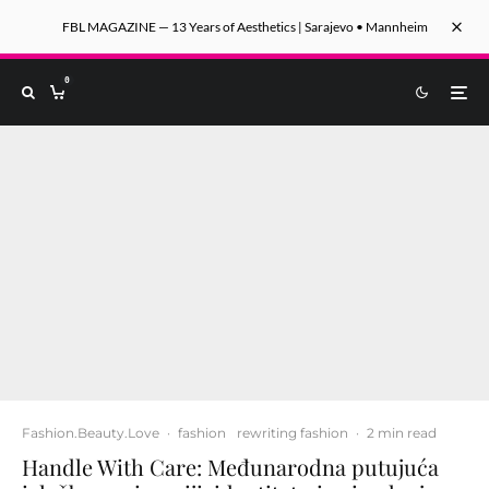
FBL MAGAZINE — 13 Years of Aesthetics | Sarajevo • Mannheim
0
Fashion.Beauty.Love
·
fashion
rewriting fashion
·
2 min read
Handle With Care: Međunarodna putujuća