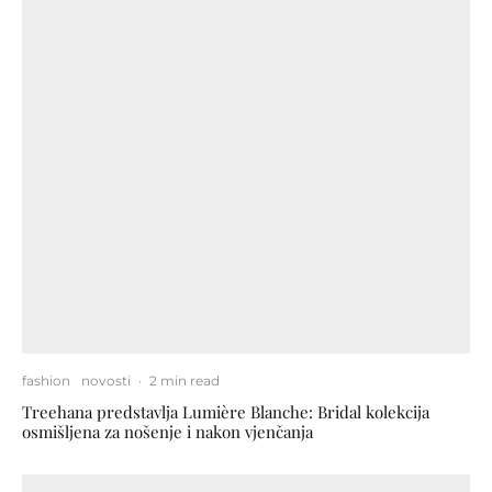
fashion
novosti
·
2 min read
Treehana predstavlja Lumière Blanche: Bridal kolekcija
osmišljena za nošenje i nakon vjenčanja