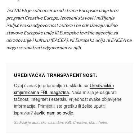
TexTALES je sufinanciran od strane Europske unije kroz
program Creative Europe. Izneseni stavovi i mišljenja
isključivo su odgovornost autora i ne odražavaju nužno
stavove Europske unije ili Europske izvršne agencije za
obrazovanje i kulturu (EACEA). Ni Europska unija ni EACEA ne
mogu se smatrati odgovornim za njih.
UREĐIVAČKA TRANSPARENTNOST:
Ovaj članak je pripremljen u skladu sa
Uređivačkim
smjernicama FBL magazina
. Naša misija je osigurati
tačnost, integritet i estetsku vrijednost svake objavljene
informacije. Primijetili ste grešku ili želite uputiti
ispravku?
Javite nam se ovdje
.
Sadržaj je autorsko vlasništvo FBL Creative, Mannheim.