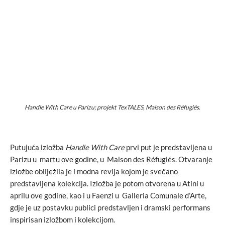
Handle With Care u Parizu; projekt TexTALES, Maison des Réfugiés.
Putujuća izložba
Handle With Care
prvi put je predstavljena u
Parizu u martu ove godine, u Maison des Réfugiés. Otvaranje
izložbe obilježila je i modna revija kojom je svečano
predstavljena kolekcija. Izložba je potom otvorena u Atini u
aprilu ove godine, kao i u Faenzi u Galleria Comunale d’Arte,
gdje je uz postavku publici predstavljen i dramski performans
inspirisan izložbom i kolekcijom.