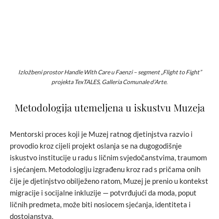
Izložbeni prostor Handle With Care u Faenzi – segment „Flight to Fight”
projekta TexTALES, Galleria Comunale d’Arte.
Metodologija utemeljena u iskustvu Muzeja
Mentorski proces koji je Muzej ratnog djetinjstva razvio i
provodio kroz cijeli projekt oslanja se na dugogodišnje
iskustvo institucije u radu s ličnim svjedočanstvima, traumom
i sjećanjem. Metodologiju izgrađenu kroz rad s pričama onih
čije je djetinjstvo obilježeno ratom, Muzej je prenio u kontekst
migracije i socijalne inkluzije — potvrđujući da moda, poput
ličnih predmeta, može biti nosiocem sjećanja, identiteta i
dostojanstva.