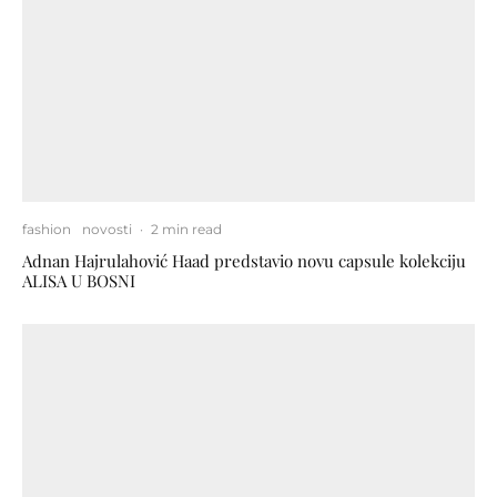
fashion
novosti
·
2 min read
Adnan Hajrulahović Haad predstavio novu capsule kolekciju
ALISA U BOSNI