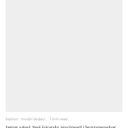
fashion
modni dodaci
·
1 min read
Jaguar satovi: Spoj švicarske preciznosti i bezvremenskog