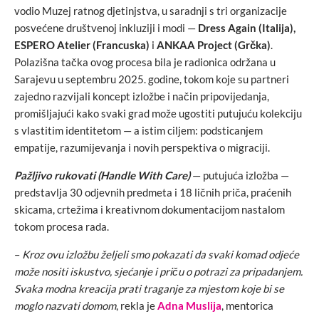
vodio Muzej ratnog djetinjstva, u saradnji s tri organizacije
posvećene društvenoj inkluziji i modi —
Dress Again (Italija),
ESPERO Atelier (Francuska)
i
ANKAA Project (Grčka)
.
Polazišna tačka ovog procesa bila je radionica održana u
Sarajevu u septembru 2025. godine, tokom koje su partneri
zajedno razvijali koncept izložbe i način pripovijedanja,
promišljajući kako svaki grad može ugostiti putujuću kolekciju
s vlastitim identitetom — a istim ciljem: podsticanjem
empatije, razumijevanja i novih perspektiva o migraciji.
Pažljivo rukovati (Handle With Care)
— putujuća izložba —
predstavlja 30 odjevnih predmeta i 18 ličnih priča, praćenih
skicama, crtežima i kreativnom dokumentacijom nastalom
tokom procesa rada.
–
Kroz ovu izložbu željeli smo pokazati da svaki komad odjeće
može nositi iskustvo, sjećanje i priču o potrazi za pripadanjem.
Svaka modna kreacija prati traganje za mjestom koje bi se
moglo nazvati domom
, rekla je
Adna Muslija
, mentorica