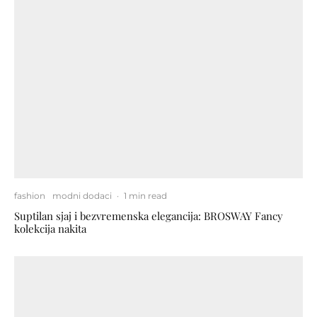
fashion
modni dodaci
·
1 min read
Suptilan sjaj i bezvremenska elegancija: BROSWAY Fancy
kolekcija nakita