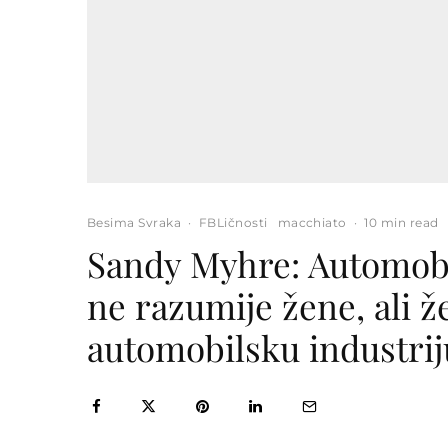
Besima Svraka
·
FBLičnosti
macchiato
·
10 min read
Sandy Myhre: Automobil
ne razumije žene, ali 
automobilsku industrij