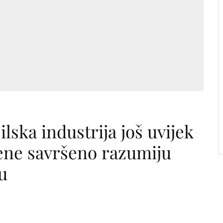
ska industrija još uvijek
žene savršeno razumiju
u