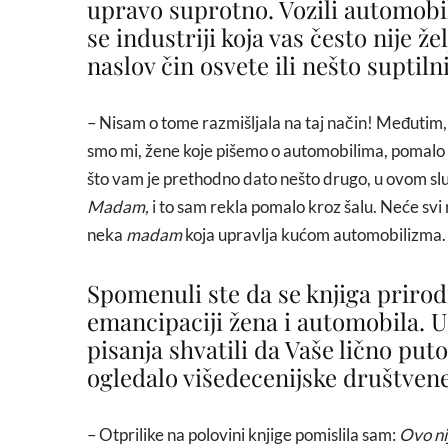
upravo suprotno. Vozili automobil
se industriji koja vas često nije že
naslov čin osvete ili nešto suptiln
– Nisam o tome razmišljala na taj način! Međutim,
smo mi, žene koje pišemo o automobilima, pomalo 
što vam je prethodno dato nešto drugo, u ovom sluč
Madam,
i to sam rekla pomalo kroz šalu. Neće svi 
neka
madam
koja upravlja kućom automobilizma.
Spomenuli ste da se knjiga prirod
emancipaciji žena i automobila. 
pisanja shvatili da Vaše lično pu
ogledalo višedecenijske društvene
– Otprilike na polovini knjige pomislila sam:
Ovo ni