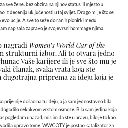
 sve žene, bez obzira na njihov status ili mjesto u
o iz decenija uključenosti u taj svijet. Drago mi je što se
e evolucije. A sve to seže do ranih pionirki među
sam napisala zapravo je svojevrsni hommage njima.
 o nagradi
Women’s World Car of the
 strukturni izbor. Ali to otvara jedno
unac Vaše karijere ili je sve što mu je
vaki članak, svaka vrata koja ste
a dugotrajna priprema za ideju koja je
o prije nije došao na tu ideju, a ja sam jednostavno bila
da dogodilo nekakvom vrstom osmoze. Bila sam jedina koja
as pogledam unazad, mislim da ste u pravu, bilo je to kao
om vodila upravo tome. WWCOTY je postao katalizator za