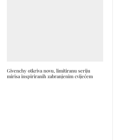
Givenchy otkriva novu, limitiranu seriju
mirisa inspiriranih zabranjenim cvijećem
Za sve zaljubljenike u nauku,
tehnologiju i robotiku 3. i 4. juna
stiže Maker Faire Sarajevo
Ovo je najskuplje prodana torba
na svijetu