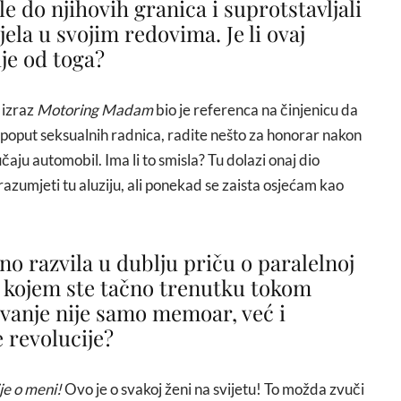
e do njihovih granica i suprotstavljali
ljela u svojim redovima. Je li ovaj
ije od toga?
 izraz
Motoring Madam
bio je referenca na činjenicu da
poput seksualnih radnica, radite nešto za honorar nakon
aju automobil. Ima li to smisla? Tu dolazi onaj dio
razumjeti tu aluziju, ali ponekad se zaista osjećam kao
no razvila u dublju priču o paralelnoj
U kojem ste tačno trenutku tokom
tovanje nije samo memoar, već i
 revolucije?
je o meni!
Ovo je o svakoj ženi na svijetu! To možda zvuči