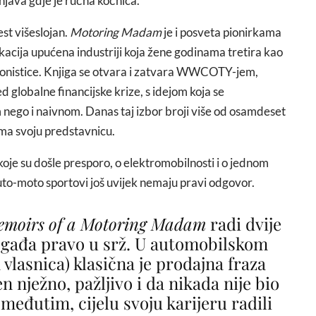
njava gdje je ručna kočnica.
est višeslojan.
Motoring Madam
je i posveta pionirkama
okacija upućena industriji koja žene godinama tretira kao
tagonistice. Knjiga se otvara i zatvara WWCOTY-jem,
 globalne financijske krize, s idejom koja se
 nego i naivnom. Danas taj izbor broji više od osamdeset
 ima svoju predstavnicu.
oje su došle presporo, o elektromobilnosti i o jednom
 auto-moto sportovi još uvijek nemaju pravi odgovor.
moirs of a Motoring Madam
radi dvije
ogađa pravo u srž. U automobilskom
 vlasnica) klasična je prodajna fraza
n nježno, pažljivo i da nikada nije bio
 međutim, cijelu svoju karijeru radili