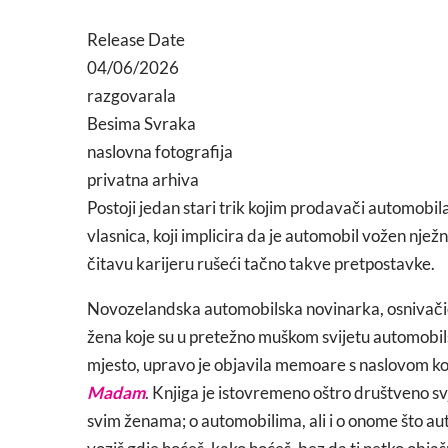
Release Date
04/06/2026
razgovarala
Besima Svraka
naslovna fotografija
privatna arhiva
Postoji jedan stari trik kojim prodavači automobil
vlasnica, koji implicira da je automobil vožen njež
čitavu karijeru rušeći tačno takve pretpostavke.
Novozelandska automobilska novinarka, osnivač
žena koje su u pretežno muškom svijetu automobil
mjesto, upravo je objavila memoare s naslovom ko
Madam
. Knjiga je istovremeno oštro društveno svje
svim ženama; o automobilima, ali i o onome što aut