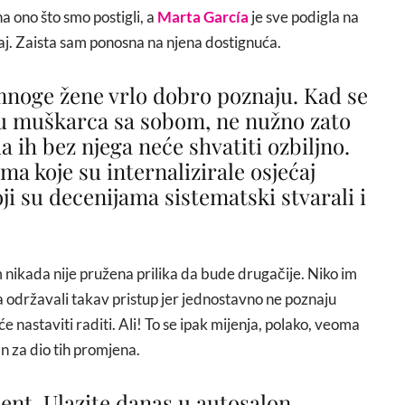
na ono što smo postigli, a
Marta García
je sve podigla na
caj. Zaista sam ponosna na njena dostignuća.
 mnoge žene vrlo dobro poznaju. Kad se
u muškarca sa sobom, ne nužno zato
da ih bez njega neće shvatiti ozbiljno.
a koje su internalizirale osjećaj
oji su decenijama sistematski stvarali i
im nikada nije pružena prilika da bude drugačije. Niko im
 održavali takav pristup jer jednostavno ne poznaju
će nastaviti raditi. Ali! To se ipak mijenja, polako, veoma
 za dio tih promjena.
nt. Ulazite danas u autosalon