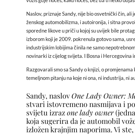
voziš gdje hoćeš, kako hoćeš, bez da ti netko objaš
Naslov, priznaje Sandy, nije bio osvetnički čin, ali j
ženskog automobilizma, i autoironija, i sitna prov
sporedne likove u priči u kojoj su uvijek bile pro
izborom koji je 2009. pokrenula gotovo sama, usred
industrijskim lobijima činila ne samo nepotrebnom
novinarki iz cijelog svijeta. I Bosna i Hercegovina
Razgovarali smo sa Sandy o knjizi, o promjenama k
temeljnom pitanju na koje ni ona, ni industrija, ni
Sandy, naslov
One Lady Owner: Me
stvari istovremeno nasmijava i p
svijetu izraz
one lady owner
(jedna
koja sugerira da je automobil vože
izložen krajnjim naporima. Vi ste,