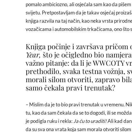
pomalo ambiciozno, ali osjećala sam kao da pišem za
svijetu. Pretpostavljam da je takav osjećaj proizaša
knjiga razvila na taj način, kao neka vrsta prirodn
vozačicama i automobilskim trkačicama, ono što 
Knjiga počinje i završava pričom
Year,
što je očigledno bio namjeran
važno pitanje: da li je WWCOTY vrh
prethodilo, svaka testna vožnja, s
morali silom otvoriti, zapravo bil
samo čekala pravi trenutak?
– Mislim da je to bio pravi trenutak u vremenu. Nik
tu, kao da sam čekala da se to dogodi, ili se mož
je podigla ruku i rekla:
Ja ću to uraditi!
Ali kad dan
da su sva ona vrata koja sam morala otvoriti sil