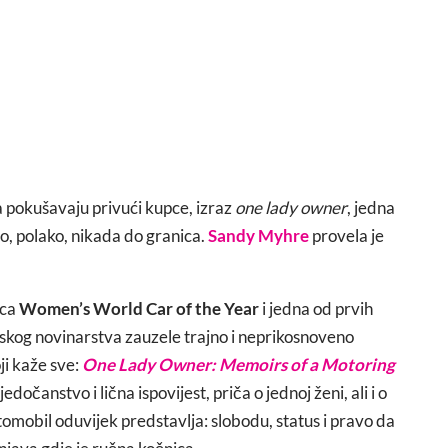
a pokušavaju privući kupce, izraz
one lady owner
, jedna
no, polako, nikada do granica.
Sandy Myhre
provela je
ica
Women’s World Car of the Year
i jedna od prvih
skog novinarstva zauzele trajno i neprikosnoveno
ji kaže sve:
One Lady Owner: Memoirs of a Motoring
dočanstvo i lična ispovijest, priča o jednoj ženi, ali i o
omobil oduvijek predstavlja: slobodu, status i pravo da