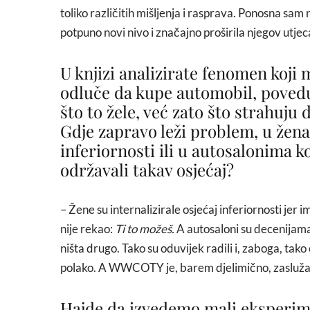
toliko različitih mišljenja i rasprava. Ponosna sam 
potpuno novi nivo i značajno proširila njegov utje
U knjizi analizirate fenomen koji
odluče da kupe automobil, poved
što to žele, već zato što strahuju 
Gdje zapravo leži problem, u ženam
inferiornosti ili u autosalonima k
održavali takav osjećaj?
– Žene su internalizirale osjećaj inferiornosti jer 
nije rekao:
Ti to možeš.
A autosaloni su decenijama
ništa drugo. Tako su oduvijek radili i, zaboga, tako 
polako. A WWCOTY je, barem djelimično, zaslužan
Hajde da izvedemo mali eksperime